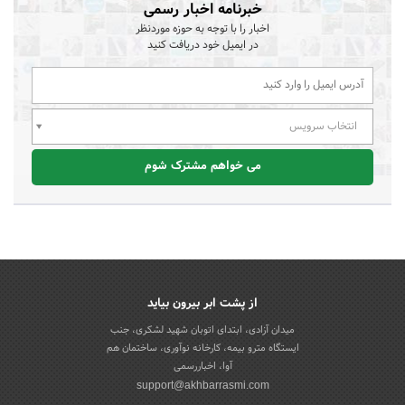
خبرنامه اخبار رسمی
اخبار را با توجه به حوزه موردنظر
در ایمیل خود دریافت کنید
انتخاب سرویس
می خواهم مشترک شوم
از پشت ابر بیرون بیاید
میدان آزادی، ابتدای اتوبان شهید لشکری، جنب
ایستگاه مترو بیمه، کارخانه نوآوری، ساختمان هم
آوا، اخباررسمی
support@akhbarrasmi.com