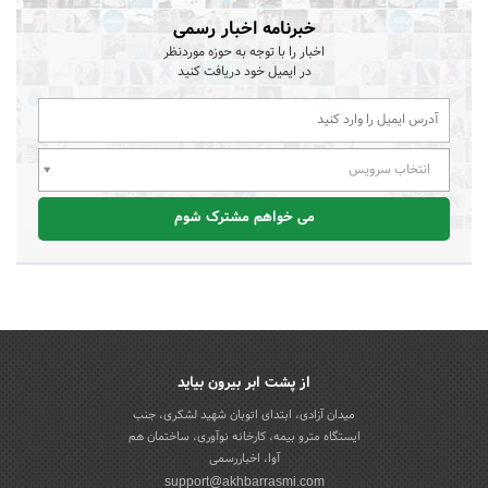
خبرنامه اخبار رسمی
اخبار را با توجه به حوزه موردنظر
در ایمیل خود دریافت کنید
انتخاب سرویس
می خواهم مشترک شوم
از پشت ابر بیرون بیاید
میدان آزادی، ابتدای اتوبان شهید لشکری، جنب
ایستگاه مترو بیمه، کارخانه نوآوری، ساختمان هم
آوا، اخباررسمی
support@akhbarrasmi.com