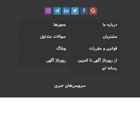
درباره ما
مجوزها
مشتریان
سوالات متداول
قوانین و مقررات
وبلاگ
از رپورتاژ آگهی تا کمپین
رپورتاژ آگهی
رسانه ای
سرویس‌های خبری
اقتصادی
اجتماعی
فرهنگی
ورزش
سبک زندگی
رویداد