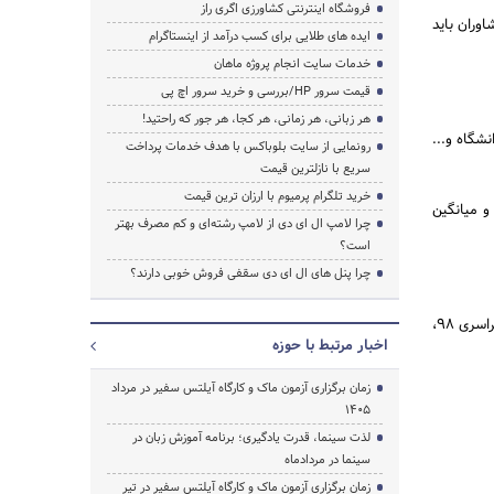
فروشگاه اینترنتی کشاورزی اگری راز
وران باید
ایده های طلایی برای کسب درآمد از اینستاگرام
خدمات سایت انجام پروژه ماهان
قیمت سرور HP/بررسی و خرید سرور اچ پی
هر زبانی، هر زمانی، هر کجا، هر جور که راحتید!
نشگاه و...
رونمایی از سایت بلوباکس با هدف خدمات پرداخت
سریع با نازلترین قیمت
خرید تلگرام پرمیوم با ارزان ترین قیمت
و میانگین
چرا لامپ ال ای دی از لامپ رشته‌ای و کم مصرف بهتر
است؟
چرا پنل های ال ای دی سقفی فروش خوبی دارند؟
درخت دانش در تمامی مراحل ثبت نام کنکور، اعلام نتایج کنکور، مصاحبه رشته‌های خاص و آزمون عملی کنکور سراسری 98،
اخبار مرتبط با حوزه
زمان برگزاری آزمون ماک و کارگاه آیلتس سفیر در مرداد
1405
لذت سینما، قدرت یادگیری؛ برنامه آموزش زبان در
سینما در مردادماه
زمان برگزاری آزمون ماک و کارگاه آیلتس سفیر در تیر