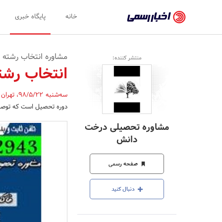
اخبار
خانه
پایگاه خبری
رسمی
-
مشاوره انتخاب رشته ا
منتشر کننده:
اخبار
انتخاب رشته 
تایید
سه‌شنبه 98/5/22
،
تهران
شده
دوره تحصیل است که توصیه 
شرکت‌ها،
مشاوره تحصیلی درخت
سازمان‌ها
دانش
و
صفحه رسمی
روابط
عمومی‌ها
دنبال کنید