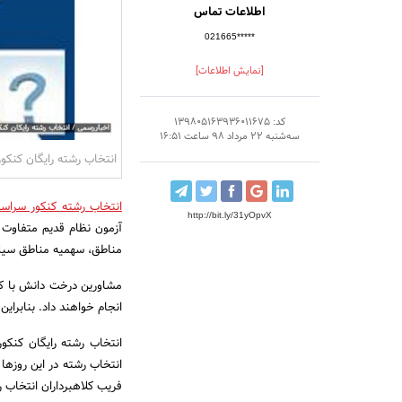
اطلاعات تماس
021665*****
[نمایش اطلاعات]
کد: 139805163936011675
سه‌شنبه 22 مرداد 98 ساعت 16:51
انتخاب رشته رایگان کنکور 8
انتخاب رشته کنکور سراسری
http://bit.ly/31yOpvX
آزمون نظام قدیم متفاوت 
مناطق، سهمیه مناطق سیل ز
مشاورین درخت دانش با کمت
انجام خواهند داد. بنابراین
انتخاب رشته رایگان کنکور 98 یکی از اولویت‌های مشاو
انتخاب رشته در این روزها 
فریب کلاهبرداران انتخاب ر