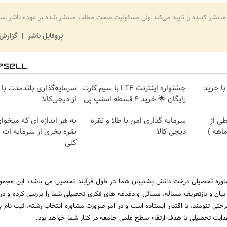
منتشر کننده را تایید می‌کند ولی مسئولیت صحت مطلب منتشر شده بر عهده ناشر اس
پروفایل ناشر
گزارش 
با خرید
جشنواره اینترنت LTE با سیم کارت
سرمایه‌گذاری بلندمدت با 
رایگان 🌟 خرید 4 قسطه اسنپ پی
از دیجی‌کالا
ی از
سرمایه گذاری امن با طلا و نقره
به هر اندازه ای که میخوا
دیجی کالا
نقره بخری از سرمایه ات
کنی
وره تحصیلی درخت دانش پشتیبان شما در طول فرآیند تحصیل می باشد، این مجموع
و بیان و بازتعریف مساله، مسائل و دغدغه های فکری تحصیلی شما را بررسی کرده و در 
رختی تنومند، با اقتدار ایستاده است و در امر ضرورت مشاوره انتخاب رشته، ثبت نام ب
 هدایت تحصیلی با هدف ارتقاء سطح علمی جامعه در کنار شما خواهد بود.