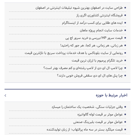
طراحی سایت در اصفهان بهترین شیوه تبلیغات اینترنتی در اصفهان
فروشگاه اینترنتی کشاورزی اگری راز
ایده های طلایی برای کسب درآمد از اینستاگرام
خدمات سایت انجام پروژه ماهان
قیمت سرور HP/بررسی و خرید سرور اچ پی
هر زبانی، هر زمانی، هر کجا، هر جور که راحتید!
رونمایی از سایت بلوباکس با هدف خدمات پرداخت سریع با نازلترین قیمت
خرید تلگرام پرمیوم با ارزان ترین قیمت
چرا لامپ ال ای دی از لامپ رشته‌ای و کم مصرف بهتر است؟
چرا پنل های ال ای دی سقفی فروش خوبی دارند؟
اخبار مرتبط با حوزه
وقتی جزئیات سنگی، شخصیت یک ساختمان را میسازد
عوامل موثر بر قیمت لوله گالوانیزه
عوامل موثر بر قیمت بلبرینگ صنعتی
قیمت میلگرد بستر در سه ماه پرالتهاب؛ از زبان تولیدکننده