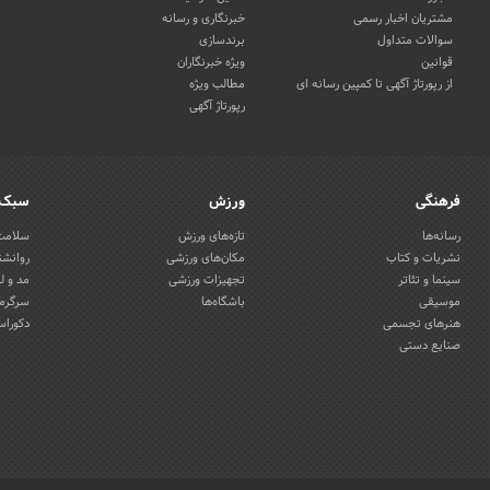
مشتریان اخبار رسمی
خبرنگاری و رسانه
سوالات متداول
برندسازی
قوانین
ویژه خبرنگاران
از رپورتاژ آگهی تا کمپین رسانه ای
مطالب ویژه
رپورتاژ آگهی
فرهنگی
ورزش
سبک 
رسانه‌ها
تازه‌های ورزش
سلامت 
نشریات و کتاب
مکان‌های ورزشی
روانشن
سینما و تئاتر
تجهیزات ورزشی
مد و ل
موسیقی
باشگاه‌ها
سرگرمی
هنرهای تجسمی
دکوراس
صنایع دستی