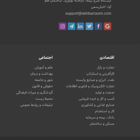
ایستگاه مترو بیمه، کارخانه نوآوری، ساختمان هم
آوا، اخباررسمی
support@akhbarrasmi.com
اقتصادی
اجتماعی
تجارت و بازار
علم و آموزش
کارآفرینی و استارتاپ
بهداشت و درمان
نفت، انرژی و صنایع وابسته
شهر و جامعه
تجارت الکترونیک و فناوری اطلاعات
حقوقی و قانون
صنعت و تولید
گردشگری و میراث فرهنگی
کسب و کار و خرده فروشی
محیط زیست
صنایع غذایی و کشاورزی
تبلیغات و روابط عمومی
کار و استخدام
بانک، بیمه و سرمایه
مسکن و ساختمان