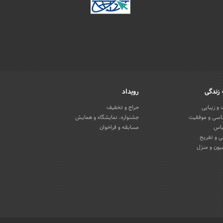
زندگی
رویداد
و زیبایی
حراج و تخفیف
اسی و موفقیت
جشنواره، نمایشگاه و همایش
باس
مسابقه و فراخوان
 و تفریح
یون و منزل