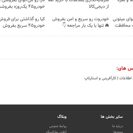
ا و نقره
سرمایه‌گذاری بلندمدت با خرید طلا
تارا رو می‌خوای بفروشی؟ 
از دیجی‌کالا
خودرو۴۵ یک‌روزه بفروشش
وای میتونی
خودروت رو سریع و امن بفروش
کیا رو گذاشتی برای فروش 
ت محافظت
🚘 تنها با یک بار مراجعه 👇
خودرو45 سریع بفروش
س های:
 اطلاعات
|
کارآفرینی و استارتاپ
سایر بخش ها
وبلاگ
درباره ما
روابط عمومی
مجوزها
آنلاین مارکتینگ