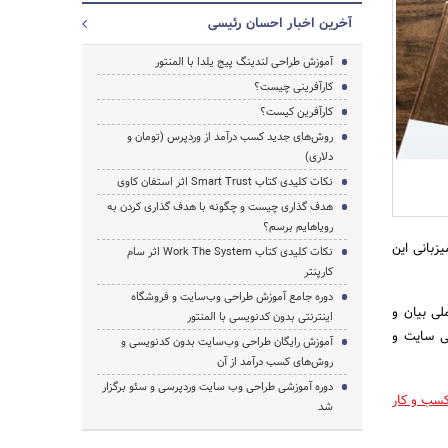
آخرین اخبار احسان رئیسی
آموزش طراحی لندینگ پیج یلدا با المنتور
کارآفرینی چیست؟
جستجو
کارآفرین کیست؟
روش‌های جدید کسب درآمد از وردپرس (تومان و
دلاری)
نکات کلیدی کتاب Smart Trust اثر استفان کاوی
هدف گذاری چیست و چگونه با هدف گذاری کردن به
رویاهایم برسم؟
گان با انگیزه در تاریخ 1398/06/20 به میزبانی این
نکات کلیدی کتاب Work The System اثر سام
کارپنتر
دوره جامع آموزش طراحی وب‌سایت و فروشگاه
لی بیان و
اینترنتی بدون کدنویسی با المنتور
ی سایت و
آموزش رایگان طراحی وب‌سایت بدون کدنویسی و
روش‌های کسب درآمد از آن
دوره آموزشی طراحی وب سایت وردپرسی و سئو برگزار
 کسب و کار
شد