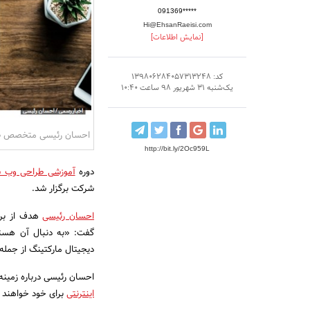
091369*****
Hi@EhsanRaeisi.com
[نمایش اطلاعات]
کد: 139806284057313248
یک‌شنبه 31 شهریور 98 ساعت 10:40
احسان رئیسی متخصص طر
http://bit.ly/2Oc959L
دوره
آموزشی طراحی وب س
شرکت برگزار شد.
احسان رئیسی
هدف از برگ
گفت: «به دنبال آن هستی
دیجیتال مارکتینگ از جمل
احسان رئیسی درباره زمینه‌
اینترنتی
برای خود خواهند 