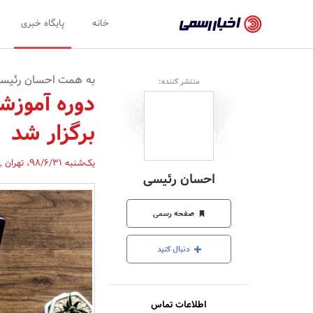
اخبار
خانه
پایگاه خبری
رسمی
-
به همت احسان رئیسی در 06/20
منتشر کننده:
اخبار
دوره آموزش
تایید
برگزار شد
شده
شرکت‌ها،
یک‌شنبه 98/6/31
،
تهران
,
احسان رئیسی
سازمان‌ها
و
صفحه رسمی
روابط
دنبال کنید
عمومی‌ها
اطلاعات تماس