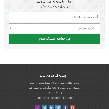
اخبار را با توجه به حوزه موردنظر
در ایمیل خود دریافت کنید
انتخاب سرویس
می خواهم مشترک شوم
از پشت ابر بیرون بیاید
میدان آزادی، ابتدای اتوبان شهید لشکری، جنب
ایستگاه مترو بیمه، کارخانه نوآوری، ساختمان هم
آوا، اخباررسمی
support@akhbarrasmi.com