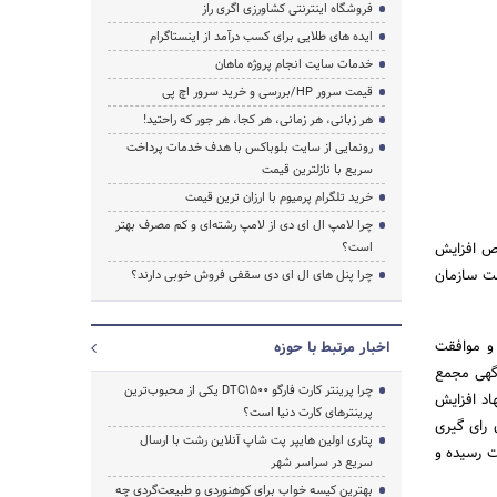
فروشگاه اینترنتی کشاورزی اگری راز
ایده های طلایی برای کسب درآمد از اینستاگرام
خدمات سایت انجام پروژه ماهان
قیمت سرور HP/بررسی و خرید سرور اچ پی
هر زبانی، هر زمانی، هر کجا، هر جور که راحتید!
رونمایی از سایت بلوباکس با هدف خدمات پرداخت
سریع با نازلترین قیمت
خرید تلگرام پرمیوم با ارزان ترین قیمت
چرا لامپ ال ای دی از لامپ رشته‌ای و کم مصرف بهتر
وص افزایش
است؟
قت سازمان
چرا پنل های ال ای دی سقفی فروش خوبی دارند؟
و موافقت
اخبار مرتبط با حوزه
ای را برگزار می‌کند که حداقل ۱۰ روز زودتر آگهی مجمع
چرا پرینتر کارت فارگو DTC1500 یکی از محبوب‌ترین
ن پیشنهاد افزایش
پرینترهای کارت دنیا است؟
 رای گیری
پتاری اولین هایپر پت شاپ آنلاین رشت با ارسال
ت رسیده و
سریع در سراسر شهر
بهترین کیسه خواب برای کوهنوردی و طبیعت‌گردی چه