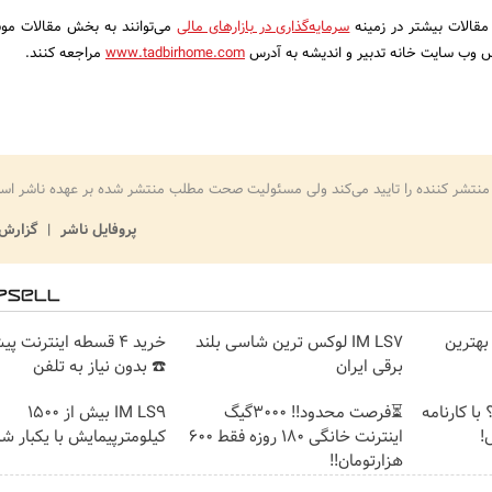
مقالات بیشتر در زمینه
سرمایه‌گذاری در بازارهای مالی
می‌توانند به بخش مقالات مو
درس وب سایت خانه تدبیر و اندیشه به آدرس
www.tadbirhome.com
مراجعه کنند.
منتشر کننده را تایید می‌کند ولی مسئولیت صحت مطلب منتشر شده بر عهده ناشر اس
پروفایل ناشر
گزارش 
بهترین
IM LS7 لوکس ترین شاسی بلند
خرید 4 قسطه اینترنت پ
برقی ایران
☎️ بدون نیاز به تلفن
با کارنامه
⏳فرصت محدود!! 3000گیگ
IM LS9 بیش از 1500
!
اینترنت خانگی 180 روزه فقط 600
کیلومترپیمایش با یکبار شا
هزارتومان!!