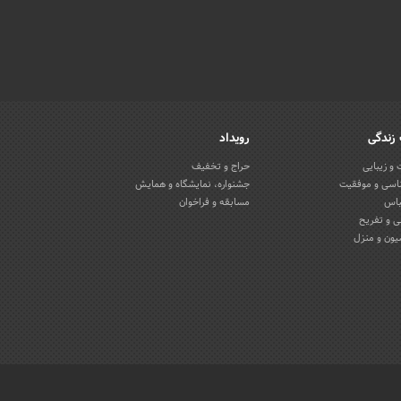
زندگی
رویداد
و زیبایی
حراج و تخفیف
اسی و موفقیت
جشنواره، نمایشگاه و همایش
باس
مسابقه و فراخوان
 و تفریح
یون و منزل