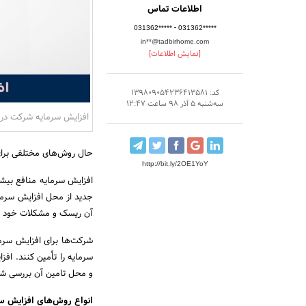
اطلاعات تماس
-
031362*****
031362*****
in**@tadbirhome.com
[نمایش اطلاعات]
کد: 139809054236413581
سه‌شنبه 5 آذر 98 ساعت 12:47
افزایش سرمایه شرکت د
حال روش‌های مختلفی برای ا
http://bit.ly/2OE1YoY
افزایش سرمایه منافع بیشت
جدید از محل افزایش سرمای
آن ریسک و مشکلات خود را 
شرکت‌ها برای افزایش سرما
سرمایه را تأمین کنند. افز
و محل تامین آن بررسی ش
انواع روش‌های افزایش س