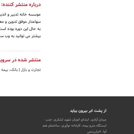
درباره منتشر کننده:
سهامدار موفق تدوین و معرف
بیشتر می توانید به وب سایت https://tadbirhome.com مراجعه
منتشر شده در سروی
تجارت و بازار
|
بانک، بیمه 
از پشت ابر بیرون بیاید
میدان آزادی، ابتدای اتوبان شهید لشکری، جنب
ایستگاه مترو بیمه، کارخانه نوآوری، ساختمان هم
آوا، اخباررسمی