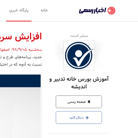
اخبار
خانه
پایگاه خبری
رسمی
-
افزایش سر
منتشر کننده:
اخبار
سه‌شنبه 98/9/05
،
اصفها
تایید
جدید، برنامه‌های طرح و ت
شده
نسبت به آنچه که در اختیا
شرکت‌ها،
آموزش بورس خانه تدبیر و
سازمان‌ها
اندیشه
و
صفحه رسمی
روابط
عمومی‌ها
دنبال کنید