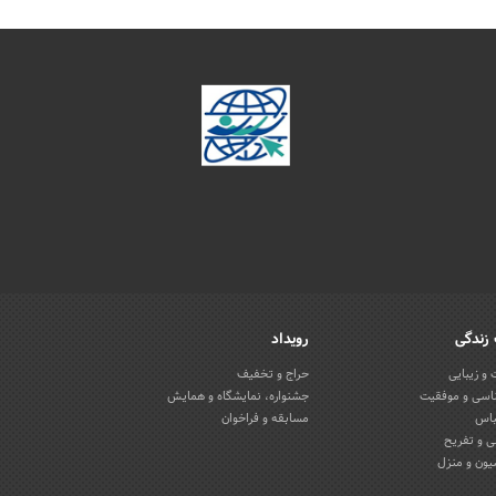
زندگی
رویداد
و زیبایی
حراج و تخفیف
اسی و موفقیت
جشنواره، نمایشگاه و همایش
باس
مسابقه و فراخوان
 و تفریح
یون و منزل