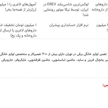
داروهای
لوکس‌ترین شاسی‌بلند EREV در
آمپول‌های لا
ز داروخانه
ایران، توسط نیکا موتور رونمایی
ارزان‌تر از همه‌جا بخر!
شد!
ا میلیون
نرم افزار حسابداری پیشران
1 میلیون تومان تخفیف خر
داروهای لاغری با ارسال از
داروخانه و پک یخ!
مرکز تخصصی عیب یابی و تعمیر لوازم خانگی برقی در تهران دارای بیش از 300 تعمیرکار و 
ر یخچال فریزر و ساید، ماشین لباسشویی، ماشین ظرفشویی، مایکروفر، جاروبرقی 
س: