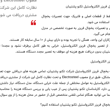
مصوب eel
 فریزر الکترواستیل تکنو پشتیبان
نظارت کامل این شرکت 
مشتری دریافت می شود
قط از قطعات اصلی و فابریک جهت تعمیرات یخچال
 استفاده می شود.
و تعمیرات یخچال فریزر به صورت تخصصی در منزل
جام می گیرد.
ن واحد، همگی با تجربه بوده و دارای بیش از 10 سال سابقه کار هستند.
ز تعمیر یخچال فریزر الکترواستیل، خرابی به طور کامل برطرف نشود و مجددا تک
شتیبان بدون دریافت هیچ هزینه ای موظف به تعمیر مجدد دستگاه هستند.
ر الکترواستیل
ت یخچال فریزر الکترواستیل شرکت تکنو پشتیبان، تمامی هزینه های دریافتی جهت تع
فریزر در انتهای کار و رفع مشکل، طبق نرخ مصوب Electrosteel و تحت نظارت کامل این شرکت از م
الکترواستیل به عوامل مختلفی از جمله علت خرابی دستگاه، مدل دستگاه، نیاز داشتن
 دارد، کارشناسان تکنو پشتیبان پس از عیب یابی و بررسی دستگاه هزینه را محاسبه
ما می توانید هنگام تماس تلفنی متخصص قبل از حضور در محل هزینه را از وی سوال 
چال فریزر الکترواستیل تکنو پشتیبان استفاده کنیم؟