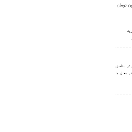
غری را ۱ میلیون تومان
ید
متخصص لوازم خانگی در مناطق
در محل با