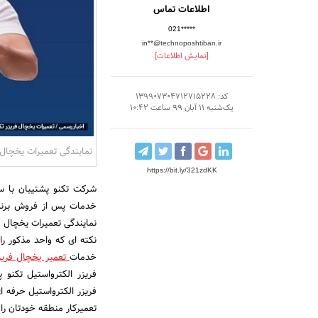
اطلاعات تماس
021*****
in**@technoposhtiban.ir
[نمایش اطلاعات]
کد: 139907304712715228
یک‌شنبه 11 آبان 99 ساعت 10:42
نمایندگی تعمیرات یخچال ف
https://bit.ly/321zdKK
شرکت تکنو پشتیبان با سا
خدمات پس از فروش برنده
نمایندگی تعمیرات یخچال ف
نکته ای که واحد مذکور را 
خدمات
تعمیر یخچال فریز
فریزر الکترواستیل تکنو 
فریزر الکترواستیل حرفه ا
تعمیرکار منطقه خودتان را