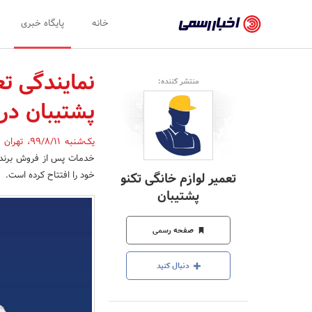
اخبار
خانه
پایگاه خبری
رسمی
-
نمایندگی تع
منتشر کننده:
اخبار
پشتیبان در 
تایید
شده
یک‌شنبه 99/8/11
،
تهران
,
خدمات پس از فروش برندها
شرکت‌ها،
خود را افتتاح کرده است.
تعمیر لوازم خانگی تکنو
سازمان‌ها
پشتیبان
و
صفحه رسمی
روابط
عمومی‌ها
دنبال کنید