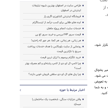
Electrost و تحت
طراحی سایت در اصفهان بهترین شیوه تبلیغات
از
اینترنتی در اصفهان
.
فروشگاه اینترنتی کشاورزی اگری راز
ایده های طلایی برای کسب درآمد از اینستاگرام
خدمات سایت انجام پروژه ماهان
قیمت سرور HP/بررسی و خرید سرور اچ پی
هر زبانی، هر زمانی، هر کجا، هر جور که راحتید!
رار شود،
رونمایی از سایت بلوباکس با هدف خدمات پرداخت
سریع با نازلترین قیمت
خرید تلگرام پرمیوم با ارزان ترین قیمت
چرا لامپ ال ای دی از لامپ رشته‌ای و کم مصرف بهتر
است؟
میر یخچال
چرا پنل های ال ای دی سقفی فروش خوبی دارند؟
شتری دریافت می شود.
 به تعویض
 و به شما
اخبار مرتبط با حوزه
کنید.
وقتی جزئیات سنگی، شخصیت یک ساختمان را
میسازد