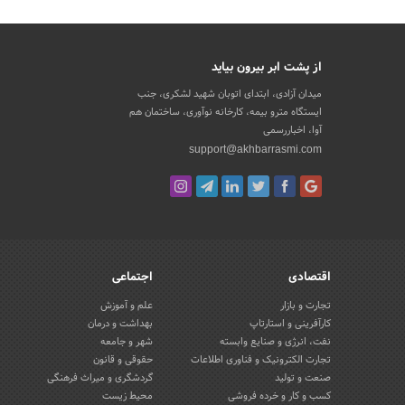
از پشت ابر بیرون بیاید
میدان آزادی، ابتدای اتوبان شهید لشکری، جنب
ایستگاه مترو بیمه، کارخانه نوآوری، ساختمان هم
آوا، اخباررسمی
support@akhbarrasmi.com
اقتصادی
اجتماعی
تجارت و بازار
علم و آموزش
کارآفرینی و استارتاپ
بهداشت و درمان
نفت، انرژی و صنایع وابسته
شهر و جامعه
تجارت الکترونیک و فناوری اطلاعات
حقوقی و قانون
صنعت و تولید
گردشگری و میراث فرهنگی
کسب و کار و خرده فروشی
محیط زیست