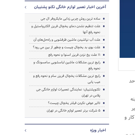
آخرین اخبار تعمیر لوازم خانگی تکنو پشتیبان
ساده ترین روش چربی زدایی مایکروفر ال جی
علت تنظیم نشدن دمای یخچال فریزر الکترواستیل و
نحوه رفع آنها
علت آب نپاشیدن ماشین ظرفشویی و راه‌حل‌های آن
علت بوی بد یخچال چیست و چطور از بین می رود؟
11 علت یخ نزدن فریزر اسنوا و نحوه رفع
رایج ترین مشکلات ماشین لباسشویی سامسونگ و
جستجو
نحوه رفع
رایج ترین مشکلات یخچال فریزر سام و نحوه رفع و
حد
عیب یابی
تکنوپشتیبان؛ نمایندگی تعمیرات لوازم خانگی جی
پلاس در تهران
نه
تاثیر عوض نکردن فیلتر یخچال چیست؟
ر
5 شرکت برتر تعمیر لوازم خانگی در تهران
کار و
اخبار ویژه