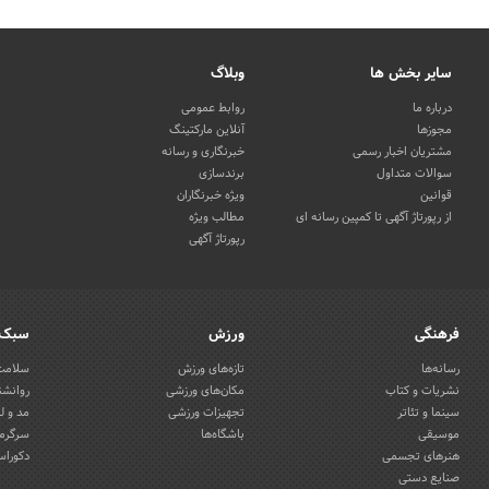
سایر بخش ها
وبلاگ
درباره ما
روابط عمومی
مجوزها
آنلاین مارکتینگ
مشتریان اخبار رسمی
خبرنگاری و رسانه
سوالات متداول
برندسازی
قوانین
ویژه خبرنگاران
از رپورتاژ آگهی تا کمپین رسانه ای
مطالب ویژه
رپورتاژ آگهی
فرهنگی
ورزش
سبک 
رسانه‌ها
تازه‌های ورزش
سلامت 
نشریات و کتاب
مکان‌های ورزشی
روانشن
سینما و تئاتر
تجهیزات ورزشی
مد و ل
موسیقی
باشگاه‌ها
سرگرمی
هنرهای تجسمی
دکوراس
صنایع دستی