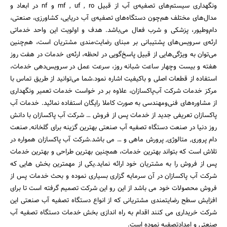
ونگهداری سیستم‌های تصفیه‌ی آب از قبیل mf , uf , ro و nf در ابعاد و
مدال‌های مختلف هم‌چون دستگاه‌های تصفیه‌ی آب دریایی، کشاورزی، صنعتی،
دام‌وطیور، پزشکی و شرب فعال می‌باشد. هدف و اولویت این واحد خدماتی
ارئه‌ی سرویس‌های پشتیبانی بر مبنای رضایت‌مندی مشتریان است، هم‌چنین
می‌توان به ویژگی‌هایی از قبیل پاسخ‌گویی در لحظه، ارئه‌ی خدمات در هفت روز
هفته و بیست وچهار ساعت شبانه روز، سرعت عمل در سرویس‌دهی خدمات،
استفاده از قطعات اصلی و باکیفیت اشاره نمود.شما می‌توانید از طریق تماس با
مرکز خدمات شرکت آب‌پاکسازان، علاوه بر در خواست خدمات تعمیر ونگهداری
از مشاوره‌های فنی‌ومهندسی به صورت کاملا رایگان استفاده نمائید. خدمات آب
پاکسازان تعریفی جدید از خدمات پس از فروش … شرکت آب پاکسازان با دانش
روز دنیا در صنعت دستگاه تصفیه آب صنعتی بهترین گزینه برای گلخانه, صنعت
دام پروری, متالوژی, پرورش ماهی و … می باشد.شرکت آب پاکسازان همواره در
تلاش است که بتواند بهترین خدمات، همچنین بهترین طراحی و بهترین خدمات
پس از فروش را به مشتریان خود ارائه نماید.یکی از مهمترین بخش هایی که
شرکت آب پاکسازان در آن سرمایه گزاری بسیاری نموده و بحث خدمات پس از
فروش محصولات خود می باشد از این رو این شرکت تصمیم گرفته است تا برای
افزایش سطح رضایتمندی مشتریانی که از انواع دستگاه تصفیه آب صنعتی این
شرکت خریداری می کنند اقدام به راه اندازی بخش خدمات دستگاه تصفیه آب
صنعتی و امدادتصفیه نموده است.