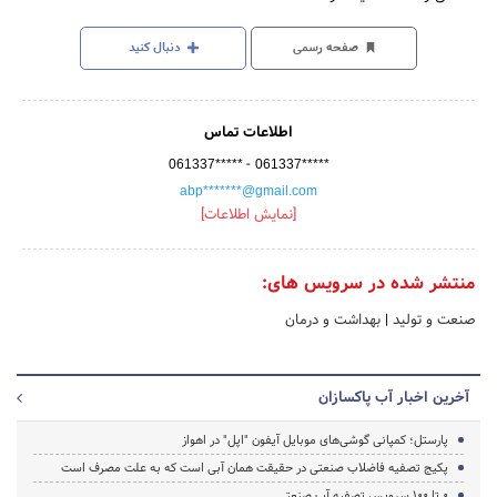
صفحه رسمی
دنبال کنید
اطلاعات تماس
-
061337*****
061337*****
abp*******@gmail.com
[نمایش اطلاعات]
منتشر شده در سرویس های:
صنعت و تولید
|
بهداشت و درمان
آخرین اخبار آب پاکسازان
پارستل؛ کمپانی گوشی‌های موبایل آیفون "اپل" در اهواز
پکیج تصفیه فاضلاب صنعتی در حقیقت همان آبی است که به علت مصرف است
0 تا 100 سرویس تصفیه آب صنعتی