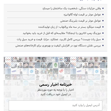
وقتی جزئیات سنگی، شخصیت یک ساختمان را میسازد
عوامل موثر بر قیمت لوله گالوانیزه
عوامل موثر بر قیمت بلبرینگ صنعتی
قیمت میلگرد بستر در سه ماه پرالتهاب؛ از زبان تولیدکننده
دوزینگ پمپ اتاترون یا اینجکتا؟ مقایسه‌ای که قبل از خرید باید بخوانید
سیل پات چیست؟ بررسی کامل کاربرد، عملکرد، مزایا، قیمت و خرید سیل پات
بررسی نقش دستگاه نورد در افزایش کیفیت و بهره‌وری برای کارخانه‌های صنعتی
خبرنامه اخبار رسمی
اخبار را با توجه به حوزه موردنظر
در ایمیل خود دریافت کنید