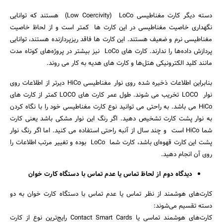
دسته دیگر کارت مغناطیسی Low Coercivity) LoCo) هستند که توانایی
نگهداری خاصیت مغناطیسی در این کارت ها کمتر است و از لحاظ خاصیت
مغناطیسی نرم و ضعیف هستند. این کارت ها فاقد ریزپردازنده هستند، توانایی
پردازش داده‌ها را ندارند. کارت های LoCo نیز بیشتر در پروژه‌های کوتاه مدت
مانند کلید الکترونیکی هتل‌ها و کارت های هدیه به کار می روند.
بنابراین اطلاعات ذخیره شده روی نوار مغناطیسی HiCo دیرتر از اطلاعات روی
نوار LOCO تخریب می شوند. طول عمر کارت های LOCO کمتر از کارت های
HiCo می باشد. به راحتی می توانید نوع کارت مغناطیسی خود را با نگاه کردن
به نوار پشت کارت تشخیص دهید. اگر رنگ این نوار مشکی باشد یعنی کارت
شما HiCo است و چند سال از آنبه راحتی استفاده می کنید. اما اگر رنگ نوار
پشت این کارت قهوه‌ای باشد، کارت شما LoCo بوده و تغییر مرتب اطلاعات را
روی آن انجام دهید.
دیدگاه دوم از لحاظ تماس یا عدم تماس با دستگاه کارت خوان
کارت‌های هوشمند از نظر تماس یا عدم تماس با دستگاه کارت خوان به دو
دسته تقسیم می‌شوند:
کارت‌های هوشمند تماسی یا Contact Smart Cards رایج‌ترین نوع از کارت