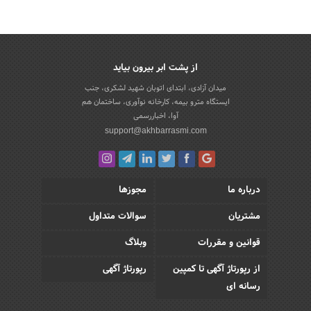
از پشت ابر بیرون بیاید
میدان آزادی، ابتدای اتوبان شهید لشکری، جنب
ایستگاه مترو بیمه، کارخانه نوآوری، ساختمان هم
آوا، اخباررسمی
support@akhbarrasmi.com
درباره ما
مجوزها
مشتریان
سوالات متداول
قوانین و مقررات
وبلاگ
از رپورتاژ آگهی تا کمپین
رپورتاژ آگهی
رسانه ای