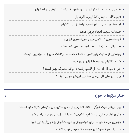
طراحی سایت در اصفهان بهترین شیوه تبلیغات اینترنتی در اصفهان
فروشگاه اینترنتی کشاورزی اگری راز
ایده های طلایی برای کسب درآمد از اینستاگرام
خدمات سایت انجام پروژه ماهان
قیمت سرور HP/بررسی و خرید سرور اچ پی
هر زبانی، هر زمانی، هر کجا، هر جور که راحتید!
رونمایی از سایت بلوباکس با هدف خدمات پرداخت سریع با نازلترین قیمت
خرید تلگرام پرمیوم با ارزان ترین قیمت
چرا لامپ ال ای دی از لامپ رشته‌ای و کم مصرف بهتر است؟
چرا پنل های ال ای دی سقفی فروش خوبی دارند؟
اخبار مرتبط با حوزه
چرا پرینتر کارت فارگو DTC1500 یکی از محبوب‌ترین پرینترهای کارت دنیا است؟
پتاری اولین هایپر پت شاپ آنلاین رشت با ارسال سریع در سراسر شهر
بهترین کیسه خواب برای کوهنوردی و طبیعت‌گردی چه ویژگی‌هایی دارد؟
دیسپلی مرغ سوخاری چیست ؟ معرفی تولید کننده