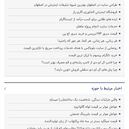
طراحی سایت در اصفهان بهترین شیوه تبلیغات اینترنتی در اصفهان
فروشگاه اینترنتی کشاورزی اگری راز
ایده های طلایی برای کسب درآمد از اینستاگرام
خدمات سایت انجام پروژه ماهان
قیمت سرور HP/بررسی و خرید سرور اچ پی
هر زبانی، هر زمانی، هر کجا، هر جور که راحتید!
رونمایی از سایت بلوباکس با هدف خدمات پرداخت سریع با نازلترین قیمت
خرید تلگرام پرمیوم با ارزان ترین قیمت
چرا لامپ ال ای دی از لامپ رشته‌ای و کم مصرف بهتر است؟
چرا پنل های ال ای دی سقفی فروش خوبی دارند؟
اخبار مرتبط با حوزه
وقتی جزئیات سنگی، شخصیت یک ساختمان را میسازد
عوامل موثر بر قیمت لوله گالوانیزه
عوامل موثر بر قیمت بلبرینگ صنعتی
قیمت میلگرد بستر در سه ماه پرالتهاب؛ از زبان تولیدکننده
دوزینگ پمپ اتاترون یا اینجکتا؟ مقایسه‌ای که قبل از خرید باید بخوانید