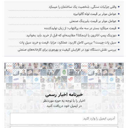
وقتی جزئیات سنگی، شخصیت یک ساختمان را میسازد
عوامل موثر بر قیمت لوله گالوانیزه
عوامل موثر بر قیمت بلبرینگ صنعتی
قیمت میلگرد بستر در سه ماه پرالتهاب؛ از زبان تولیدکننده
دوزینگ پمپ اتاترون یا اینجکتا؟ مقایسه‌ای که قبل از خرید باید بخوانید
سیل پات چیست؟ بررسی کامل کاربرد، عملکرد، مزایا، قیمت و خرید سیل پات
بررسی نقش دستگاه نورد در افزایش کیفیت و بهره‌وری برای کارخانه‌های صنعتی
خبرنامه اخبار رسمی
اخبار را با توجه به حوزه موردنظر
در ایمیل خود دریافت کنید