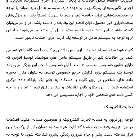
مدیریت حافظه، تبادل اطلاعات با پایانه، کنترل و اجرای دستورات، مدیریت و
اجرای الگوریتم‌های رمزنگاری را بر عهده دارد. سیستم عامل باید بتواند با توجه
به محدودیت‌هایی نظیر حافظه کم، واسط با سرعت نسبتاً پایین و ویژگی‌های
سخت‌افزاری غیر معمول، توان انجام این وظایف را داشته باشد. در واقع می‌توان
گفت، ماهیت این کارت به‌وسیله سیستم عامل آن مشخص می‌شود؛ بنابراین
لزوم توجه به سیستم عامل در توسعه یک کارت امری اجتناب ناپذیر است.
کارت هوشمند، وسیله ذخیره سازی ایمن داده روی کارت یا دستگاه را فراهم می
کند. این اطلاعات تنها از طریق سیستم عامل های هوشمند توسط افرادی که
دارای حقوق دسترسی مناسب هستند قابل دسترسی است. این ویژگی می تواند
توسط یک سیستم برای افزایش حریم خصوصی توسط، به عنوان مثال، ذخیره
داده های شخصی بر روی کارت یا دستگاه به جای یک پایگاه داده مرکزی
استفاده شود. در این مثال، کاربر اطلاعات و کنترل دقیق تری از زمان و به چه
کسی داده های شخصی خود را اجازه دسترسی می دهد.
تجارت الکترونیک
توجه روزافزون به مساله تجارت الکترونیک و همچنین مساله امنیت اطلاعات
در جوامع پیشرفته موجب شده که کارت هوشمند به عنوان یکی از پرکاربردترین
ابزار ساخته دست بشر و جزء ضروری زندگی بشری شناخته شود. با توجه به