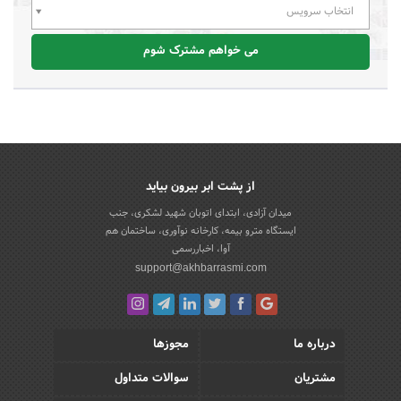
انتخاب سرویس
می خواهم مشترک شوم
از پشت ابر بیرون بیاید
میدان آزادی، ابتدای اتوبان شهید لشکری، جنب
ایستگاه مترو بیمه، کارخانه نوآوری، ساختمان هم
آوا، اخباررسمی
support@akhbarrasmi.com
درباره ما
مجوزها
مشتریان
سوالات متداول