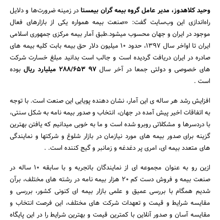
وحید کلاهدوز، مدیر عامل گروه بیمه گران بیمستا
در زمینه ضرورت‌ها و دلایل
راه‌اندازی این وب‌سایت گفت: «صنعت بیمه همواره یکی از بازارهای فعال
موجود در ایران و جهان محسوب میشود.طبق آمار بیمه مرکزی جمهوری اسلامی
ایران تا اواخر سال 1397، حدود 10 میلیون دلار حق بیمه بابت کلیه بیمه های
صادره در ایران دریافت گردیده است و جالب است بدانید مبلغ خسارت شرکت
های خصوصی و دولتی جمعا در آخر سال
97 288/653 میلیارد ریال
بوده
است .
افزایش رشد هر ساله ی این آمار، نشان دهنده پویایی این صنعت است. با توجه
به اتفاقات اخیر پیش آمده در جهان، انتخاب و صدور بیمه نامه به شکل سنتی،
با دردسرها و مشکلاتی روبرو شده است و ما به خوبی میدانیم که یافتن بهترین
گزینه برای صدور بیمه های مورد نیازمان در بازار شلوغ و شرکتها و نمایندگی
های متعدد بیمه ای، امری پر دغدغه و زمانبر و گیج کننده است. .
جستجو
ازین رو به عنوان مجموعه ای از نمایندگان باتجربه و با سابقه 10 ساله در
صنعت بیمه و فروش دست کم 20 هزار بیمه نامه در رشته های مختلف، برآن
شدیم همگام با بررسی عمیق و علمی بازار بیمه ای کنونی کشور، بررسی و
مقایسه شرایط و قیمت و تعهدات شرکت های مختلف، این فرصت انتخاب و
مقایسه آسان و صدور آنلاین با کمترین قیمت و بهترین شرایط را در این پایگاه