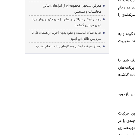
B، می‌توانید با
معرفی سنجور؛ مجموعه‌ای از ابزارهای آنلاین
یرامون نام
محاسبات و سنجش
درتمندی را
ردیابی گوشی سرقتی در مشهد | سریع‌ترین روش پیدا
کردن موبایل گمشده
خرید طلای آب‌شده و نقره بدون اجرت؛ راهنمای کار با
ر ساخت اپلیکیشن موبایل می‌تواند مشاغل B2B را تقویت کرده و به
سرویس طلای آپِ اینوی
یژگی‌ها مانند مدیریت
بعد از سرقت گوشی چه کارهایی باید انجام دهیم؟
B2B است، زیرا مخاطبان هدف شما با
رنامه‌های
یات گذشته
 اساس بازخورد
 مورد جزئیات
ندی را در
 بهینه‌سازی