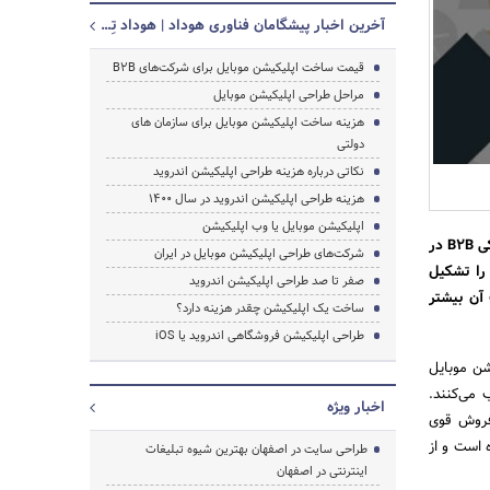
آخرین اخبار پیشگامان فناوری هوداد | هوداد تِک
قیمت ساخت اپلیکیشن موبایل برای شرکت‌های B2B
مراحل طراحی اپلیکیشن موبایل
هزینه ساخت اپلیکیشن موبایل برای سازمان های
دولتی
نکاتی درباره هزینه طراحی اپلیکیشن اندروید
هزینه طراحی اپلیکیشن اندروید در سال 1400
اپلیکیشن موبایل یا وب اپلیکیشن
طبق گفته Forrester‌، یک شرکت تحقیقاتی و مشاوره‌ای مستقر در ایالات متحده‌، معاملات تجارت الکترونیکی B2B در
شرکت‌های طراحی اپلیکیشن موبایل در ایران
د که 17٪ کل فروش B2B در این کشور را تشکیل
صفر تا صد طراحی اپلیکیشن اندروید
آن بیشتر
ساخت یک اپلیکیشن چقدر هزینه دارد؟
طراحی اپلیکیشن فروشگاهی اندروید یا iOS
ت اپلیکیشن موبایل
زیرا تعداد کمی ‌از مشاغل، اپلیکیشن B2B را انتخاب می‌کنند.
اخبار ویژه
ز به ارتباطات بهتر و فروش قوی
از سال 2018 شروع به حرکت کرده است و از
طراحی سایت در اصفهان بهترین شیوه تبلیغات
اینترنتی در اصفهان