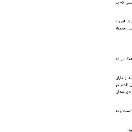
امه‌نویسی که در
ها امروزه
شد. معمولا
هنگامی‌ که
د و دارای
اه دور (مانند ذخیره‌سازی یا اتصال به API) دارد. این اقدام در
هزینه‌های
 است و نه