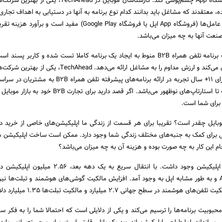
برنامه منتشر شده در فروشگاه App چشم‌پوشی کند. کارشناسان موبایل در hAhead‌
الات متحده‌، معتقدند که مشاغل باید بدانند کدام نوع برنامه به آنها در دستیابی به اهداف تج
می‌کند‌، برای کدام سیستم عامل‌ها (فروشگاه App اپل یا فروشگاه Google Play) مفید است
موفقیت در استفاده از یک برنامه تلفن همراه B2B منوط به ایجاد یک برنامه کاملا تست شده و کاربر 
مهمی ‌را برای مشتریان حل می‌کند و ارزش مداوم را به مشاغل ارائه می‌دهد. head‌
اپلیکیشن موبایل B2B‌، دارای 11+ سال تجربه در ارائه برنامه‌های پیشرفته تلفن هم
500 شرکت Fortune گرفته تا استارتاپ‌های نوظهور می‌باشد. اگر قصد دارید برای تج
ایل چقدر است؟ تقریبا برای هر قسمت از زندگی ما اپلیکیشن‌های خاصی از خرید د
قبتی برای کمک به جنبه‌های مختلف زندگی شما وجود دارد‌. ممکن است ساخت اپلیکیشن مو
جام این کار به چه صورت بوده و هزینه آن به چه میزان می‌باشد؟
در سال 2008‌، فقط 500 اپلیکیشن وجود داشت. با انتقال سریع به یک دهه ب
Google Play برای Android و به طور مشابه اپل به وجود آمد. افزایش مالکیت گوشی‌های هوشمند و تبلت‌ها
 در سطح جهانی 2.7 میلیارد و مالکیت تبلت‌ها 1.35 میلیارد دلار می‌باشد.
محبوبیت برنامه‌ها را ترسیم می‌کند‌ و یکی از دلایلی است که احتمالا شما را به فکر سر