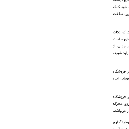
Tec، یکی از بهترین شرکت‌های توسعه
اری خود کمک
 و برآورد هزینه تقریبی ساخت
پسند است که نکات
TechA، یکی از بهترین شرکت‌های ساخت
راه B2B به مشتریان در سراسر جهان‌، از
ارت B2B خود به بازار موبایل وارد شوید‌،
ر فروشگاه
بایل ایده
عد، 2.56 میلیون اپلیکیشن در فروشگاه
 نیروی محرکه
مایه‌گذاری