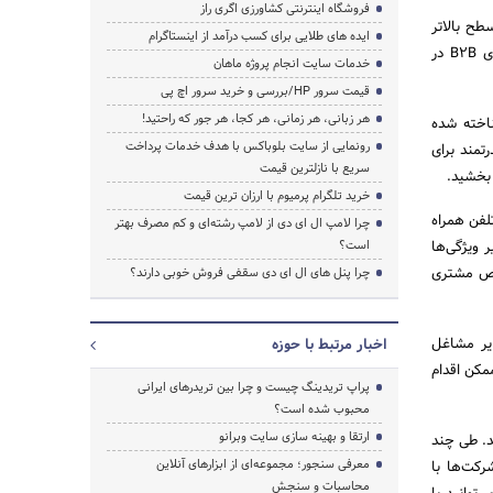
فروشگاه اینترنتی کشاورزی اگری راز
ر متفاوت است‌، شرکتهای B2B با توجه به سطح بالاتر
ایده های طلایی برای کسب درآمد از اینستاگرام
پیچیدگی‌های خود‌، باید برای ساخت اپلیکیشن موبایل خود تلاش بیشتری داشته باشند. با این حال‌، برنامه‌های B2B در
خدمات سایت انجام پروژه ماهان
قیمت سرور HP/بررسی و خرید سرور اچ پی
جستجو
هر زبانی، هر زمانی، هر کجا، هر جور که راحتید!
 real-time مشتریان واقعی شناخته شده
رونمایی از سایت بلوباکس با هدف خدمات پرداخت
ای B2B‌، می‌توان یک رسانه قدرتمند برای
سریع با نازلترین قیمت
 بخشید.
خرید تلگرام پرمیوم با ارزان ترین قیمت
لیکیشن تلفن همراه
چرا لامپ ال ای دی از لامپ رشته‌ای و کم مصرف بهتر
ر ویژگی‌ها
است؟
خاص مشتری
چرا پنل های ال ای دی سقفی فروش خوبی دارند؟
ایر مشاغل
اخبار مرتبط با حوزه
کیشن موبایل B2B به بهترین شکل ممکن اقدام
پراپ تریدینگ چیست و چرا بین تریدرهای ایرانی
محبوب شده است؟
ارتقا و بهینه سازی سایت وبرانو
د. طی چند
معرفی سنجور؛ مجموعه‌ای از ابزارهای آنلاین
رکت‌ها با
محاسبات و سنجش