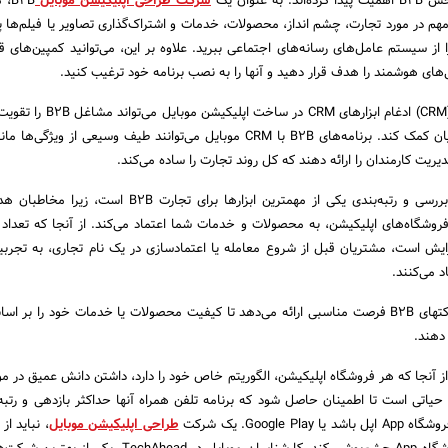
 عنوان یک
شرکت طراحی اپلیکیشن موبایل
2B‌
هم در مورد تجارت‌، چشم انداز‌، محصولات‌، خدمات و اشتراک‌گذاری تصاویر یا فیلم‌ها پ
ا از سیستم عامل‌های رسانه‌های اجتماعی ببرید. علاوه بر این‌، می‌توانید کمپین‌های ق
های هوشمند را هدف قرار دهید و آنها را به نصب برنامه خود ترغیب کنید.
مدیریت ارتباط با مشتری (CRM) ادغام ابزارهای CRM د
ایجاد ارتباط بهتر با مشتریان کمک کند. برنامه‌های B2B با CRM موبایل می‌توانند طیف وسیعی از و
یت کارمندان را ارائه دهند که کل روند تجارت را ساده می‌کند.
بررسی و رتبه‌بندی گزینه بررسی و رتبه‌بندی یکی از مهمترین ابزارها برای تجارت 
فروشگاه‌های اپلیکیشن‌، به محصولات و خدمات شما اعتماد می‌کند. از آنجا که تعداد ب
زایش است‌، مشتریان قبل از شروع معامله یا اعتمادسازی در یک نام تجاری‌، به تجرب
 می‌کنند.
این ویژگی همچنین به شرکتهای B2B فرصت مناسبی ارائه می‌دهد تا کیفیت محصولات یا خدمات خود را بر
دهند.
هینه‌سازی فروشگاه APP از آنجا که هر فروشگاه اپلیکیشن، الگوریتم خاص خود را دارد‌، داشتن دانش عمیق در
اتی است تا اطمینان حاصل شود که برنامه تلفن همراه آنها حداکثر بازدهی و رتبه‌ب
Google P. یک شرکت
طراحی اپلیکیشن موبایل
، نباید از