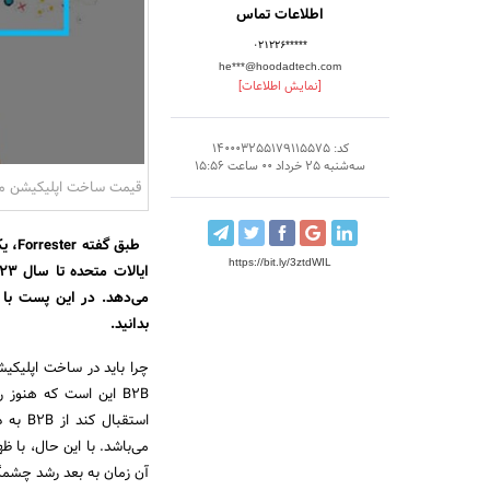
اطلاعات تماس
۰۲۱۲۲۶*****
he***@hoodadtech.com
[نمایش اطلاعات]
کد: 140003255179115575
سه‌شنبه 25 خرداد 00 ساعت 15:56
قیمت ساخت اپلیکیشن موبا
https://bit.ly/3ztdWIL
می‌دهد. در این پست با م
بدانید.
آن زمان به بعد رشد چشمگ