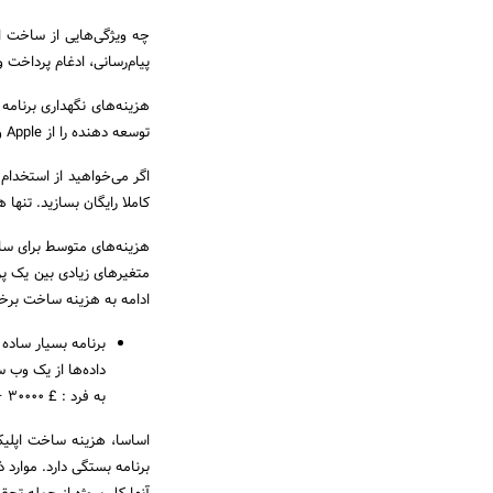
چه ویژگی‌هایی از ساخت ا
پیام‌رسانی‌، ادغام پرداخت و استفاده از API شخص ثالث به هزینه سا
هزینه‌های نگهداری برنامه 
توسعه دهنده را از Apple و Google Play خریداری کنید. هزینه اینها به ترتیب 99 و 25 دلار است.
اگر می‌خواهید از استخدام ی
کاملا رایگان بسازید. تنها هزینه‌های اندک 99 و 25 دلاری برای مجوزهای برنام
هزینه‌های متوسط برای ساخ
متغیرهای زیادی بین یک پرو
ادامه به هزینه ساخت برخی
به فرد : £ 30000 – 1 میلیون پوند +
اساسا، هزینه ساخت اپلیک
برنامه بستگی دارد. موارد