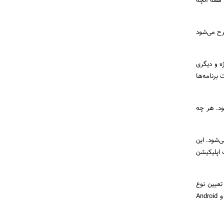
د همه آنچه
رح می‌شود
ه و دیگری
یار متفاوت برنامه‌ها
ود. هر چه
تر برنامه‌ها حدود 10K پوند هزینه می‌شود. این
‌های ساخت اپلیکیشن
تعیین نوع
توسعه آن به عنوان ترکیبی یا بومی است. بومی: به این معنی است که برنامه در دو سیستم عامل مختلف، iOS و Android