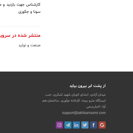
کارشناس جهت بازدید و م
سونا و جکوزی
منتشر شده در سروی
صنعت و تولید
از پشت ابر بیرون بیاید
میدان آزادی، ابتدای اتوبان شهید لشکری، جنب
ایستگاه مترو بیمه، کارخانه نوآوری، ساختمان هم
آوا، اخباررسمی
support@akhbarrasmi.com