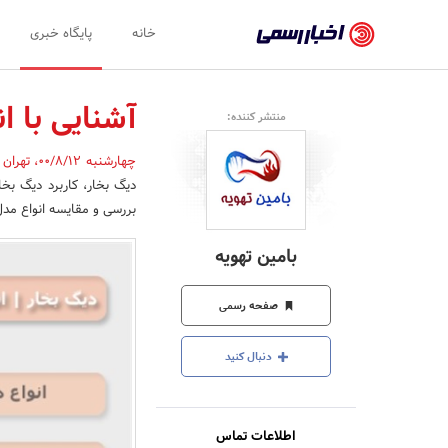
اخبار
خانه
پایگاه خبری
رسمی
-
آشنایی با ا
منتشر کننده:
اخبار
چهارشنبه 00/8/12
،
تهران
تایید
دیگ بخار، کاربرد دیگ بخا
شده
بررسی و مقایسه انواع مدل 
شرکت‌ها،
بامین تهویه
سازمان‌ها
و
صفحه رسمی
روابط
دنبال کنید
عمومی‌ها
اطلاعات تماس