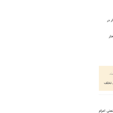
ر در
خار
ت.
تخلف
تی اعزام