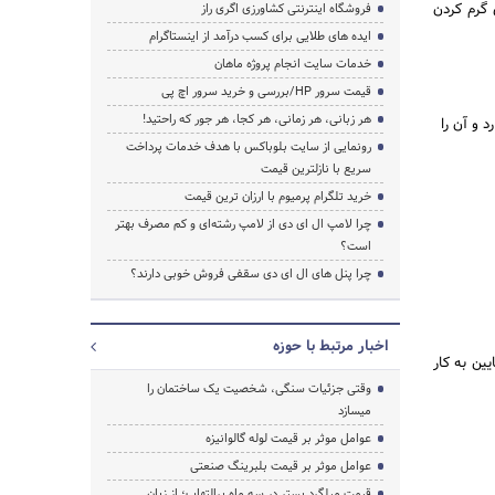
 گرم کردن
فروشگاه اینترنتی کشاورزی اگری راز
ایده های طلایی برای کسب درآمد از اینستاگرام
خدمات سایت انجام پروژه ماهان
قیمت سرور HP/بررسی و خرید سرور اچ پی
هر زبانی، هر زمانی، هر کجا، هر جور که راحتید!
 و آن را
رونمایی از سایت بلوباکس با هدف خدمات پرداخت
سریع با نازلترین قیمت
خرید تلگرام پرمیوم با ارزان ترین قیمت
چرا لامپ ال ای دی از لامپ رشته‌ای و کم مصرف بهتر
است؟
چرا پنل های ال ای دی سقفی فروش خوبی دارند؟
اخبار مرتبط با حوزه
یین به کار
وقتی جزئیات سنگی، شخصیت یک ساختمان را
میسازد
عوامل موثر بر قیمت لوله گالوانیزه
عوامل موثر بر قیمت بلبرینگ صنعتی
قیمت میلگرد بستر در سه ماه پرالتهاب؛ از زبان