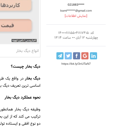
021883*****
bami*******@gmail.com
[نمایش اطلاعات]
کد: 140008115504817415
چهارشنبه 12 آبان 00 ساعت 13:14
انواع دیگ بخار
https://bit.ly/3nUTaN7
دیگ بخار چیست؟
دیگ بخار
در واقع یک ظرف
اساسی ترین تعریف دیگ ب
نحوه عملکرد دیگ بخار
وظیفه دیگ‌ بخار همانطور 
ترکیب می کند که از این بخ
دو نوع افقی و ایستاده تول