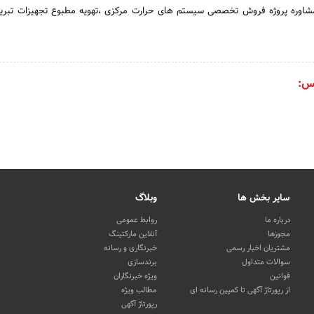
شاوره پروژه فروش تخصصی سیستم های حرارت مرکزی ،تهویه مطبوع تجهیزات تبرید
س:
سایر بخش ها
وبلاگ
درباره ما
روابط عمومی
مجوزها
آنلاین مارکتینگ
مشتریان اخبار رسمی
خبرنگاری و رسانه
سوالات متداول
برندسازی
قوانین
ویژه خبرنگاران
از رپورتاژ آگهی تا کمپین رسانه ای
مطالب ویژه
رپورتاژ آگهی