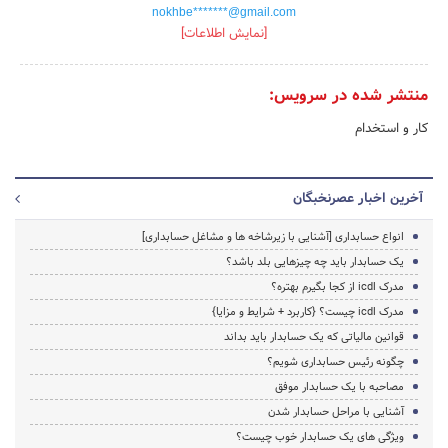
nokhbe*******@gmail.com
[نمایش اطلاعات]
منتشر شده در سرویس:
کار و استخدام
آخرین اخبار عصرنخبگان
انواع حسابداری [آشنایی با زیرشاخه ها و مشاغل حسابداری]
یک حسابدار باید چه چیزهایی بلد باشد؟
مدرک icdl از کجا بگیرم بهتره؟
مدرک icdl چیست؟ {کاربرد + شرایط و مزایا}
قوانین مالیاتی که یک حسابدار باید بداند
چگونه رئیس حسابداری شویم؟
مصاحبه با یک حسابدار موفق
آشنایی با مراحل حسابدار شدن
ویژگی های یک حسابدار خوب چیست؟