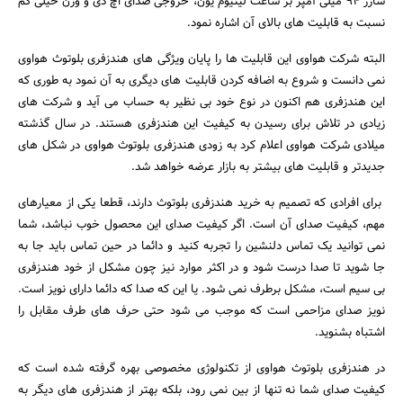
شارژ 94 میلی آمپر بر ساعت لیتیوم یون، خروجی صدای اچ دی و وزن خیلی کم
نسبت به قابلیت های بالای آن اشاره نمود.
البته شرکت هواوی این قابلیت ها را پایان ویژگی های هندزفری بلوتوث هواوی
نمی دانست و شروع به اضافه کردن قابلیت های دیگری به آن نمود به طوری که
این هندزفری هم اکنون در نوع خود بی نظیر به حساب می آید و شرکت های
زیادی در تلاش برای رسیدن به کیفیت این هندزفری هستند. در سال گذشته
میلادی شرکت هواوی اعلام کرد به زودی هندزفری بلوتوث هواوی در شکل های
جدیدتر و قابلیت های بیشتر به بازار عرضه خواهد شد.
برای افرادی که تصمیم به خرید هندزفری بلوتوث دارند، قطعا یکی از معیارهای
مهم، کیفیت صدای آن است. اگر کیفیت صدای این محصول خوب نباشد، شما
نمی توانید یک تماس دلنشین را تجربه کنید و دائما در حین تماس باید جا به
جا شوید تا صدا درست شود و در اکثر موارد نیز چون مشکل از خود هندزفری
بی سیم است، مشکل برطرف نمی شود. یا این که صدا که دائما دارای نویز است.
نویز صدای مزاحمی است که موجب می شود حتی حرف های طرف مقابل را
اشتباه بشنوید.
در هندزفری بلوتوث هواوی از تکنولوژی مخصوصی بهره گرفته شده است که
کیفیت صدای شما نه تنها از بین نمی رود، بلکه بهتر از هندزفری های دیگر به