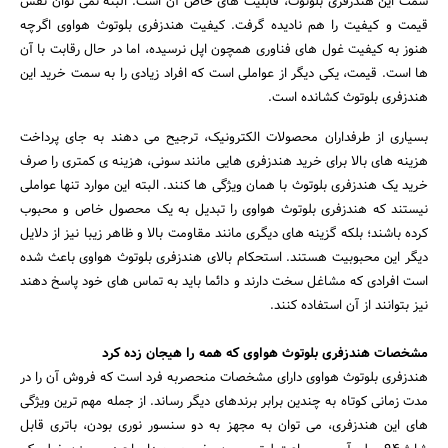
سمت این هندزفری بلوتوث، قابلیت های خاص آن است. البته نمی توان نقش
قیمت و کیفیت را هم نادیده گرفت. کیفیت هندزفری بلوتوث هواوی اگرچه
هنوز به کیفیت غول های فناوری همچون اپل نرسیده، اما در حال رقابت با آن
ها است. قیمت، یکی دیگر از عواملی است که افراد زیادی را به سمت خرید این
هندزفری بلوتوث کشانده است.
بسیاری از طرفداران محصولات الکترونیک، ترجیح می دهند به جای پرداخت
هزینه های بالا برای خرید هندزفری هایی مانند سونی، هزینه ی کمتری را صرف
خرید یک هندزفری بلوتوث با همان ویژگی ها کنند. البته این موارد تنها عواملی
نیستند که هندزفری بلوتوث هواوی را تبدیل به یک محصول خاص و محبوب
کرده باشند؛ بلکه گزینه های دیگری مانند مقاومت بالا و ظاهر زیبا نیز از دلایل
دیگر این محبوبیت هستند. استحکام بالای هندزفری بلوتوث هواوی باعث شده
است افرادی که مشاغل سخت دارند و دائما باید به تماس های خود پاسخ دهند
نیز بتوانند از آن استفاده کنند.
مشخصات هندزفری بلوتوث هواوی که همه را هیجان زده کرد
هندزفری بلوتوث هواوی دارای مشخصات منحصربه فرد است که فروش آن را در
مدت زمانی کوتاه به چندین برابر برندهای دیگر رساند. از جمله مهم ترین ویژگی
های این هندزفری، می توان به مجهز به دو سنسور نوری بودن، باتری قابل