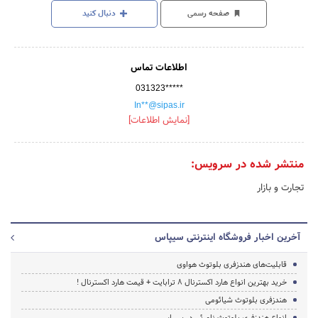
صفحه رسمی
دنبال کنید
اطلاعات تماس
031323*****
In**@sipas.ir
[نمایش اطلاعات]
منتشر شده در سرویس:
تجارت و بازار
آخرین اخبار فروشگاه اینترنتی سیپاس
قابلیت‌های هندزفری بلوتوث هواوی
خرید بهترین انواع هارد اکسترنال 8 ترابایت + قیمت هارد اکسترنال !
هندزفری بلوتوث شیائومی
انواع هندزفری بلوتوث نامرئی در سیپاس