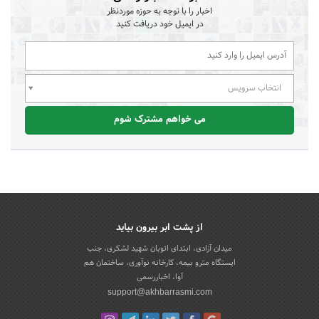
اخبار را با توجه به حوزه موردنظر
در ایمیل خود دریافت کنید
انتخاب سرویس
می خواهم مشترک شوم
از پشت ابر بیرون بیاید
میدان آزادی، ابتدای اتوبان شهید لشکری، جنب
ایستگاه مترو بیمه، کارخانه نوآوری، ساختمان هم
آوا، اخباررسمی
support@akhbarrasmi.com