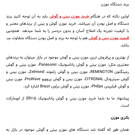
برند دستگاه موزن
اولین نکته که در هنگام
خرید موزن بینی و گوش
باید به آن توجه کنید برند
دستگاه و اصل بودن آن می­باشد. خرید موزن گوش و بینی از برندهای معتبر و
با کیفیت تجربه یک اصلاح آسان و بدون دردسر را به شما می­دهد. همچنین
قیمت موزن بینی و گوش
هم با توجه به برند و اصل بودن دستگاه متفاوت می­
باشد.
از بهترین و پرفروش ترین موزن بینی و گوش موجود در بازار می­توان به برندهای
معتبری مثل: موزن بینی و گوش پاناسونیک Panasonic، موزن بینی و گوش
رمینگتون REMINGTON، موزن بینی و گوش زلموند Zelmond، موزن بینی و
گوش سیترونال CITRONAL، موزن بینی و گوش پروویو ProWave، موزن بینی
و گوش فیلیپس Philips، موزن بینی و گوش براون Braun اشاره کرد.
پیشنهاد ما به شما خرید موزن بینی و گوش پاناسونیک ER115 از ایومارکت
است.
باتری موزن
همان طور که گفته شد دستگاه­ های موزن بینی و گوش موجود در بازار به