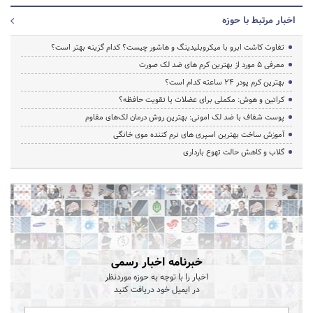
اخبار مرتبط با حوزه
تفاوت کاشت ابرو با میکروبلیدینگ و هاشور چیست؟ کدام گزینه بهتر است؟
معرفی 5 مورد از بهترین کرم های ضد لک صورت
بهترین کرم پودر 24 ساعته کدام است؟
کراتین و هوش: مکملی برای عضلات یا تقویت حافظه؟
پوست شفاف با ضد لک امونی: بهترین روش درمان لک‌های مقاوم
آموزش ساخت بهترین اسپری های نرم‌ کننده موی خانگی
گلاب و کاهش حالت تهوع بارداری
خبرنامه اخبار رسمی
اخبار را با توجه به حوزه موردنظر
در ایمیل خود دریافت کنید