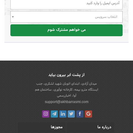
انتخاب سرویس
می خواهم مشترک شوم
از پشت ابر بیرون بیاید
میدان آزادی، ابتدای اتوبان شهید لشکری، جنب
ایستگاه مترو بیمه، کارخانه نوآوری، ساختمان هم
آوا، اخباررسمی
support@akhbarrasmi.com
درباره ما
مجوزها