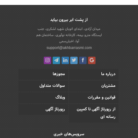
از پشت ابر بیرون بیاید
میدان آزادی، ابتدای اتوبان شهید لشکری، جنب
ایستگاه مترو بیمه، کارخانه نوآوری، ساختمان هم
آوا، اخباررسمی
support@akhbarrasmi.com
درباره ما
مجوزها
مشتریان
سوالات متداول
قوانین و مقررات
وبلاگ
از رپورتاژ آگهی تا کمپین
رپورتاژ آگهی
رسانه ای
سرویس‌های خبری