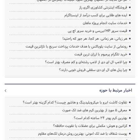
فروشگاه اینترنتی کشاورزی اگری راز
ایده های طلایی برای کسب درآمد از اینستاگرام
خدمات سایت انجام پروژه ماهان
قیمت سرور HP/بررسی و خرید سرور اچ پی
هر زبانی، هر زمانی، هر کجا، هر جور که راحتید!
رونمایی از سایت بلوباکس با هدف خدمات پرداخت سریع با نازلترین قیمت
خرید تلگرام پرمیوم با ارزان ترین قیمت
چرا لامپ ال ای دی از لامپ رشته‌ای و کم مصرف بهتر است؟
چرا پنل های ال ای دی سقفی فروش خوبی دارند؟
اخبار مرتبط با حوزه
تفاوت کاشت ابرو با میکروبلیدینگ و هاشور چیست؟ کدام گزینه بهتر است؟
معرفی 5 مورد از بهترین کرم های ضد لک صورت
بهترین کرم پودر 24 ساعته کدام است؟
کراتین و هوش: مکملی برای عضلات یا تقویت حافظه؟
پوست شفاف با ضد لک امونی: بهترین روش درمان لک‌های مقاوم