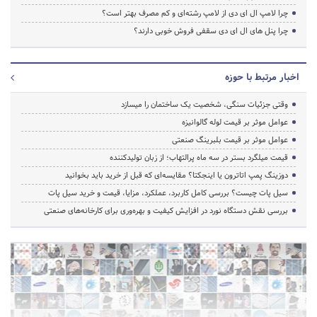
چرا لامپ ال ای دی از لامپ رشته‌ای و کم مصرف بهتر است؟
چرا پنل های ال ای دی سقفی فروش خوبی دارند؟
اخبار مرتبط با حوزه
وقتی جزئیات سنگی، شخصیت یک ساختمان را میسازد
عوامل موثر بر قیمت لوله گالوانیزه
عوامل موثر بر قیمت بلبرینگ صنعتی
قیمت میلگرد بستر در سه ماه پرالتهاب؛ از زبان تولیدکننده
دوزینگ پمپ اتاترون یا اینجکتا؟ مقایسه‌ای که قبل از خرید باید بخوانید
سیل پات چیست؟ بررسی کامل کاربرد، عملکرد، مزایا، قیمت و خرید سیل پات
بررسی نقش دستگاه نورد در افزایش کیفیت و بهره‌وری برای کارخانه‌های صنعتی