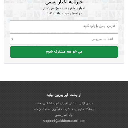
خبرنامه اخبار رسمی
اخبار را با توجه به حوزه موردنظر
در ایمیل خود دریافت کنید
انتخاب سرویس
می خواهم مشترک شوم
از پشت ابر بیرون بیاید
میدان آزادی، ابتدای اتوبان شهید لشکری، جنب
ایستگاه مترو بیمه، کارخانه نوآوری، ساختمان هم
آوا، اخباررسمی
support@akhbarrasmi.com