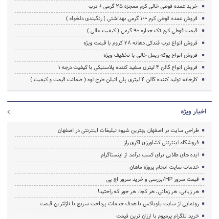
خرید عمده قوطی خالی کرم معجزه 25 گرمی + درب
فروش عمده قوطی کرم 100 گرمی بهداشتی ( رنگبندی دلخواه )
قیمت قوطی کرم تک جداره 90 گرمی ( کیفیت عالی )
فروش انواع درب فندکی دهانه 28 کروم با قیمت ویژه
فروش انواع پوکه ریمل خالی با تخفیف ویژه
فروش انواع گالن 4 لیتری سفید کننده پلاستیکی با کیفیت درجه 1
کارخانه تولید کننده گالن 4 لیتری پلی اتیلن طرح اوه ( ضمانت قیمت و کیفیت )
اخبار ویژه
طراحی سایت در اصفهان بهترین شیوه تبلیغات اینترنتی در اصفهان
فروشگاه اینترنتی کشاورزی اگری راز
ایده های طلایی برای کسب درآمد از اینستاگرام
خدمات سایت انجام پروژه ماهان
قیمت سرور HP/بررسی و خرید سرور اچ پی
هر زبانی، هر زمانی، هر کجا، هر جور که راحتید!
رونمایی از سایت بلوباکس با هدف خدمات پرداخت سریع با نازلترین قیمت
خرید تلگرام پرمیوم با ارزان ترین قیمت