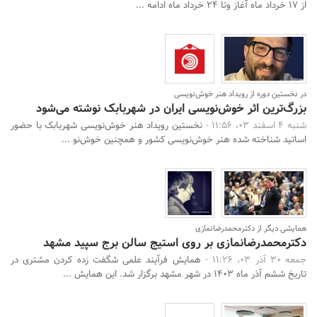
از 17 خرداد ماه آغاز وتا 24 خرداد ماه ادامه ...
در نخستین دوره از رویداد هنر خوش‌نویسی
بزرگ‌ترین اثر خوش‌نویسی ایران در شهربابک نوشته می‌شود
شنبه 4 اسفند 03، 11:56 -
نخستین رویداد هنر خوش‌نویسی شهربابک با حضور
اساتید شناخته شده هنر خوش‌نویسی کشور و همچنین خوش‌نو ...
همایشی دیگر از دکترمحمدرضانمازی
دکترمحمدرضانمازی بر روی استیج سالن برج سپید مشهد
جمعه 30 آذر 03، 11:26 -
همایش فرآیند علمی شگفت زده کردن مشتری در
جستجو
تاریخ ششم آذر ماه 1403 در شهر مشهد برگزار شد. این همایش ...