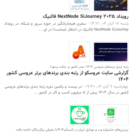
رویداد NextNode SiJourney 2025 فالنیک
شنبه 17 آبان 04، 13:21 -
سفری هیجان‌انگیز در حوزه سرور و شبکه، در رویداد
NextNode SiJourney فالنیک در انتظار شماست! در ای ...
رتبه بندی برندهای عروسی ۱۴۰۴، صدر کشور در مثلث برمودا
گزارشی سایت عروسکو از رتبه بندی برندهای برتر عروسی کشور
1404
چهارشنبه 7 آبان 04، 09:30 -
در بیست و یکمین دوره رتبه بندی برندهای عروسی
کشور در سال 1404 بیش از 5 میلیون کسب و کار در کشور ...
برترین‌های جشنواره وب و موبایل ایران در تابستان۱۴۰۴با معرفی برگزیدگان خاتمه یافت