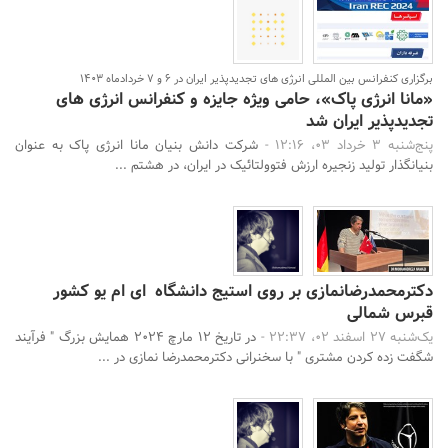
برگزاری کنفرانس بین المللی انرژی های تجدیدپذیر ایران در 6 و 7 خردادماه 1403
«مانا انرژی پاک»، حامی ویژه جایزه و کنفرانس انرژی های
تجدیدپذیر ایران شد
پنج‌شنبه 3 خرداد 03، 12:16 -
شرکت دانش بنیان مانا انرژی پاک به عنوان
بنیانگذار تولید زنجیره ارزش فتوولتائیک در ایران، در هشتم ...
دکترمحمدرضانمازی بر روی استیج دانشگاه ای ام یو کشور
قبرس شمالی
یک‌شنبه 27 اسفند 02، 22:37 -
در تاریخ 12 مارچ 2024 همایش بزرگ " فرآیند
شگفت زده کردن مشتری " با سخنرانی دکترمحمدرضا نمازی در ...