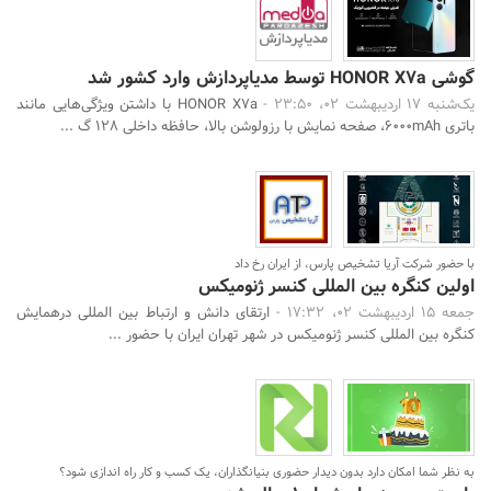
گوشی HONOR X7a توسط مدیاپردازش وارد کشور شد
یک‌شنبه 17 اردیبهشت 02، 23:50 -
HONOR X7a با داشتن ویژگی‌هایی مانند
باتری 6000mAh، صفحه نمایش با رزولوشن بالا، حافظه داخلی 128 گ ...
با حضور شرکت آریا تشخیص پارس، از ایران رخ داد
اولین کنگره بین المللی کنسر ژنومیکس
جمعه 15 اردیبهشت 02، 17:32 -
ارتقای دانش و ارتباط بین المللی درهمایش
کنگره بین المللی کنسر ژنومیکس در شهر تهران ایران با حضور ...
به نظر شما امکان دارد بدون دیدار حضوری بنیانگذاران، یک کسب و کار راه اندازی شود؟