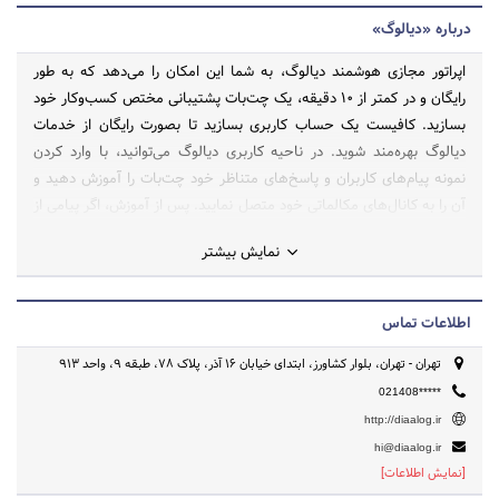
درباره «دیالوگ»
اپراتور مجازی هوشمند دیالوگ، به شما این امکان را می‌دهد که به طور
رایگان و در کمتر از ۱۰ دقیقه، یک چت‌بات پشتیبانی مختص کسب‌وکار خود
بسازید. کافیست یک حساب کاربری بسازید تا بصورت رایگان از خدمات
دیالوگ بهره‌مند شوید. در ناحیه کاربری دیالوگ می‌توانید، با وارد کردن
نمونه پیام‌های کاربران و پاسخ‌های متناظر خود چت‌بات را آموزش دهید و
آن را به کانال‌های مکالماتی خود متصل نمایید. پس از آموزش، اگر پیامی از
سوی یکی از کاربران ارسال شود، اپراتور مجازی هوشمند دیالوگ بهترین
نمایش بیشتر
پاسخ ممکن برای این پیام را پیدا کرده و با کاربران به طور خودکار مکالمه
می‌نماید. برای ساخت چت‌بات‌ها می‌توانید سری به diaalog.ir بزنید و در
کمتر از ۱۰دقیقه به طور رایگان چت‌بات خود را بسازید و فعال کنید.برای
اطلاعات تماس
مطالعه بیشتر در این خصوص می‌توانید به blog.diaalog.ir مراجعه نمایید.
تهران - تهران، بلوار کشاورز، ابتدای خیابان ۱۶ آذر، پلاک ۷۸، طبقه ۹، واحد ۹۱۳
021408*****
http://diaalog.ir
hi@diaalog.ir
[نمایش اطلاعات]