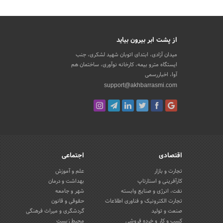
از پشت ابر بیرون بیاید
میدان آزادی، ابتدای اتوبان شهید لشکری، جنب
ایستگاه مترو بیمه، کارخانه نوآوری، ساختمان هم
آوا، اخباررسمی
support@akhbarrasmi.com
اقتصادی
اجتماعی
تجارت و بازار
علم و آموزش
کارآفرینی و استارتاپ
بهداشت و درمان
نفت، انرژی و صنایع وابسته
شهر و جامعه
تجارت الکترونیک و فناوری اطلاعات
حقوقی و قانون
صنعت و تولید
گردشگری و میراث فرهنگی
کسب و کار و خرده فروشی
محیط زیست