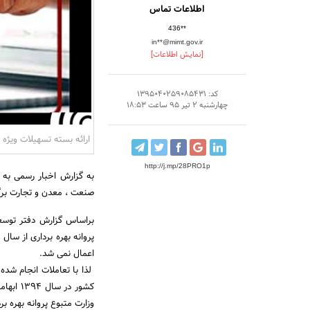
اطلاعات تماس
436**
in**@mimt.gov.ir
[نمایش اطلاعات]
کد: 1395040259085431
چهارشنبه 2 تیر 95 ساعت 18:53
ارائه بسته تسهیلات ویژه 
http://j.mp/28PRO1p
به گزارش اخبار رسمی به 
صنعت ، معدن و تجارت برگ
اعمال نمی شد.
لذا با تعاملات انجام شده
کشور در
وزارت متبوع پروانه بهره 