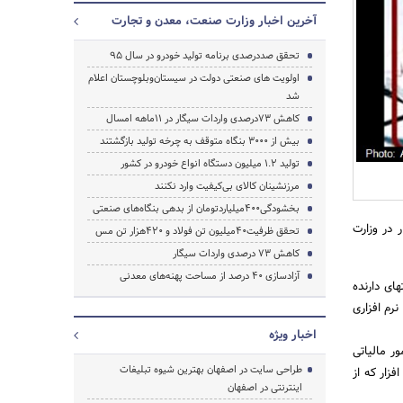
آخرین اخبار وزارت صنعت، معدن و تجارت
تحقق صددرصدی برنامه تولید خودرو در سال 95
اولویت های صنعتی دولت در سیستان‌وبلوچستان اعلام
شد
جستجو
کاهش 73درصدی واردات سیگار در 11ماهه امسال
بیش از 3000 بنگاه متوقف به چرخه تولید بازگشتند
تولید 1.2 میلیون دستگاه انواع خودرو در کشور
مرزنشینان کالای بی‌کیفیت وارد نکنند
بخشودگی400میلیاردتومان از بدهی بنگاه‌های صنعتی
 در وزارت
تحقق ظرفیت40میلیون تن فولاد و 420هزار تن مس
کاهش 73 درصدی واردات سیگار
آزادسازی 40 درصد از مساحت پهنه‌های معدنی
 مستقیم ، شرکتهای دارنده
ی نرم افزاری
اخبار ویژه
ر مالیاتی
طراحی سایت در اصفهان بهترین شیوه تبلیغات
افزار که از
اینترنتی در اصفهان