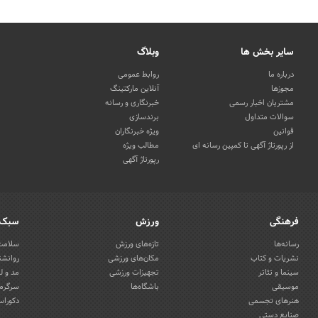
سایر بخش ها
وبلاگ
درباره ما
روابط عمومی
مجوزها
آنلاین مارکتینگ
مشتریان اخبار رسمی
خبرنگاری و رسانه
سوالات متداول
برندسازی
قوانین
ویژه خبرنگاران
از رپورتاژ آگهی تا کمپین رسانه ای
مطالب ویژه
رپورتاژ آگهی
فرهنگی
ورزش
سبک 
رسانه‌ها
تازه‌های ورزش
سلامت 
نشریات و کتاب
مکان‌های ورزشی
روانشن
سینما و تئاتر
تجهیزات ورزشی
مد و ل
موسیقی
باشگاه‌ها
سرگرمی
هنرهای تجسمی
دکوراس
صنایع دستی