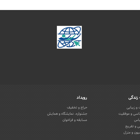
زندگی
رویداد
و زیبایی
حراج و تخفیف
اسی و موفقیت
جشنواره، نمایشگاه و همایش
باس
مسابقه و فراخوان
 و تفریح
یون و منزل