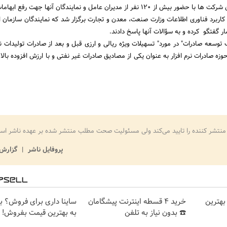
در این رابطه گردهمایی این شرکت ها با حضور بیش از 120 نفر از مدیران عامل و نمایندگان آنها جهت ر
اربرد فناوری اطلاعات وزارت صنعت، معدن و تجارت برگزار شد که نمایندگان سازمان ام
 گفتگو کرده و به سؤالات آنها پاسخ دادند.
وسعه صادرات" در مورد" تسهیلات ویژه ریالی و ارزی قبل و بعد از صادرات تولیدات نرم
ه صادرات نرم افزار به عنوان یکی از مصادیق صادرات غیر نفتی و با ارزش افزوده بالا
منتشر کننده را تایید می‌کند ولی مسئولیت صحت مطلب منتشر شده بر عهده ناشر اس
پروفایل ناشر
گزارش 
بهترین
خرید 4 قسطه اینترنت پیشگامان
ساینا داری برای فروش؟ با 
☎️ بدون نیاز به تلفن
به بهترین قیمت بفروش!