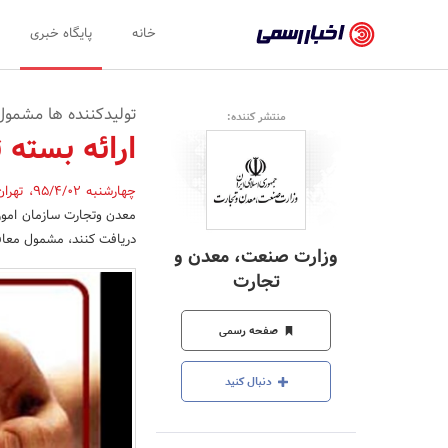
اخبار
خانه
پایگاه خبری
رسمی
-
تولیدکننده ها مشمول
منتشر کننده:
اخبار
ارائه بسته 
تایید
چهارشنبه 95/4/02
،
تهرا
شده
معدن وتجارت سازمان امور م
شرکت‌ها،
دریافت کنند، مشمول معاف
وزارت صنعت، معدن و
سازمان‌ها
تجارت
و
صفحه رسمی
روابط
عمومی‌ها
دنبال کنید