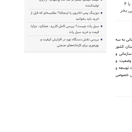
اینترنت LTE پیشگامان رو با 4
تولیدکننده
ی بخر
دوزینگ پمپ اتاترون یا اینجکتا؟ مقایسه‌ای که قبل از
خرید باید بخوانید
سیل پات چیست؟ بررسی کامل کاربرد، عملکرد، مزایا،
قیمت و خرید سیل پات
انی به سه
بررسی نقش دستگاه نورد در افزایش کیفیت و
بهره‌وری برای کارخانه‌های صنعتی
. حوزه ستادی، حوزه سازمان های تابعه و حوزه سازمان های استانی که در 31 استان کشور
ازمانی و
 وضعیت و
ت توسعه و
بخش خصوصی