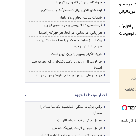
فروشگاه اینترنتی کشاورزی اگری راز
فع ابهامات موجود و
ایده های طلایی برای کسب درآمد از اینستاگرام
ورمالیاتی
خدمات سایت انجام پروژه ماهان
قیمت سرور HP/بررسی و خرید سرور اچ پی
 افزای" ،
هر زبانی، هر زمانی، هر کجا، هر جور که راحتید!
، توضیحات
رونمایی از سایت بلوباکس با هدف خدمات پرداخت
سریع با نازلترین قیمت
خرید تلگرام پرمیوم با ارزان ترین قیمت
چرا لامپ ال ای دی از لامپ رشته‌ای و کم مصرف بهتر
است؟
چرا پنل های ال ای دی سقفی فروش خوبی دارند؟
ت.
تخلف
اخبار مرتبط با حوزه
وقتی جزئیات سنگی، شخصیت یک ساختمان را
میسازد
کارنامه
عوامل موثر بر قیمت لوله گالوانیزه
عوامل موثر بر قیمت بلبرینگ صنعتی
قیمت میلگرد بستر در سه ماه پرالتهاب؛ از زبان