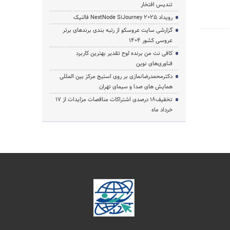
تندیس افتخار
رویداد NextNode SiJourney 2025 فالنیک
گزارشی سایت عروسکو از رتبه بندی برندهای برتر
عروسی کشور 1404
کافی نت من برنده لوح تقدیر بهترین کاربرد
فناوری‌های نوین
دکترمحمدرضانمازی بر روی استیج مرکز بین المللی
همایش های صدا و سیمای تهران
تخفیف‌18 درصدی اشتراکات مناقصات مزایدات از 17
خرداد ماه