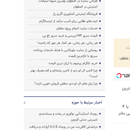
طراحی سایت در اصفهان بهترین شیوه تبلیغات
اینترنتی در اصفهان
فروشگاه اینترنتی کشاورزی اگری راز
ایده های طلایی برای کسب درآمد از اینستاگرام
خدمات سایت انجام پروژه ماهان
قیمت سرور HP/بررسی و خرید سرور اچ پی
هر زبانی، هر زمانی، هر کجا، هر جور که راحتید!
ت.
رونمایی از سایت بلوباکس با هدف خدمات پرداخت
سریع با نازلترین قیمت
تخلف
خرید تلگرام پرمیوم با ارزان ترین قیمت
چرا لامپ ال ای دی از لامپ رشته‌ای و کم مصرف بهتر
است؟
چرا پنل های ال ای دی سقفی فروش خوبی دارند؟
رین
اخبار مرتبط با حوزه
اینترنت LTE پیشگامان رو با 4
ی بخر
رویداد استارت‌آپی نوآوری در پخت و بسته‌بندی
شیرینی سنتی قزوین
درخشش کافی‌نت من در رویداد A.C.E آپارات و دریافت