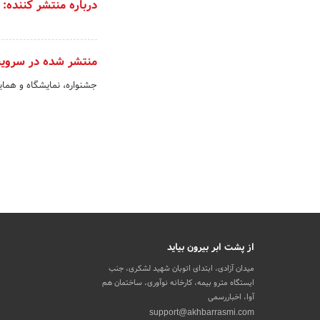
درباره منتشر کننده:
منتشر شده در سروی
جشنواره، نمایشگاه و هم
از پشت ابر بیرون بیاید
میدان آزادی، ابتدای اتوبان شهید لشکری، جنب
ایستگاه مترو بیمه، کارخانه نوآوری، ساختمان هم
آوا، اخباررسمی
support@akhbarrasmi.com