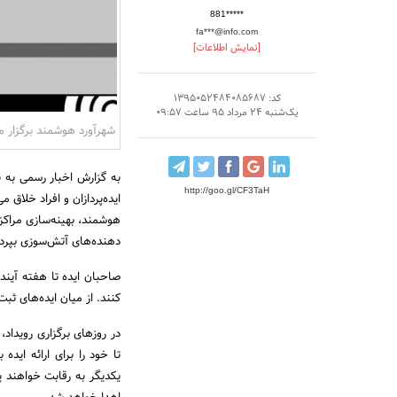
881*****
fa***@info.com
[نمایش اطلاعات]
کد: 1395052484085687
یک‌شنبه 24 مرداد 95 ساعت 09:57
شهرآورد هوشمند برگزار م
به گزارش اخبار رسمی به ن
http://goo.gl/CF3TaH
ایده‌پردازان و افراد خلاق 
هوشمند، بهینه‌سازی مرا
دهنده‌های آتش‌سوزی بپردا
کنند. از میان ایده‌های ثبت شده در پرتال همایش، 10 ایده به م
در روزهای برگزاری رویداد، 
تا خود را برای ارائه ایده