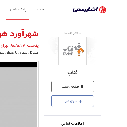
اخبار
خانه
پایگاه خبری
رسمی
-
شهرآورد هو
منتشر کننده:
اخبار
یک‌شنبه 95/5/24
،
تهران
تایید
مسائل شهری با عنوان شهرآ
شده
شرکت‌ها،
فناپ
سازمان‌ها
و
صفحه رسمی
روابط
دنبال کنید
عمومی‌ها
اطلاعات تماس