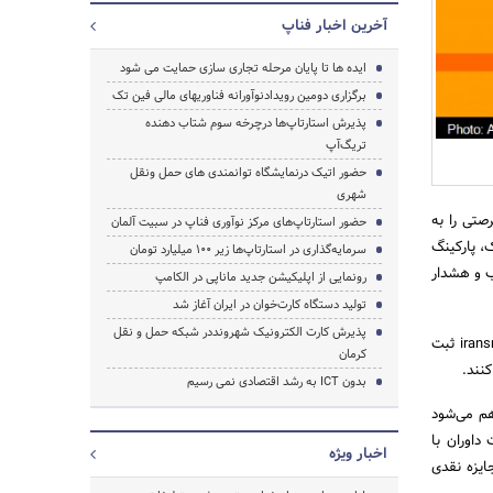
آخرین اخبار فناپ
ایده ها تا پایان مرحله تجاری سازی حمایت می شود
جستجو
برگزاری دومین رویدادنوآورانه فناوریهای مالی فین تک
پذیرش استارتاپ‌ها درچرخه سوم شتاب دهنده
تریگ‌آپ
حضور اتیک درنمایشگاه توانمندی های حمل ونقل
شهری
صتی را به
حضور استارتاپ‌های مرکز نوآوری فناپ در سبیت آلمان
ک، پارکینگ
سرمایه‌گذاری در استارتاپ‌ها زیر 100 میلیارد تومان
ب و هشدار
رونمایی از اپلیکیشن جدید ماناپی در الکامپ
تولید دستگاه کارت‌خوان در ایران آغاز شد
پذیرش کارت الکترونیک شهرونددر شبکه حمل و نقل
صاحبان ایده تا هفته آینده 25 مردادماه جاری فرصت دارند که ایده خود را در سایت رویداد به آدرس iransmartcity.ir ثبت
کرمان
بدون ICT به رشد اقتصادی نمی رسیم
اهم می‌شود
داوران با
اخبار ویژه
داد به ترتیب 30، 20 و 10 میلیون ریال جایزه نقدی