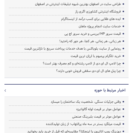
طراحی سایت در اصفهان بهترین شیوه تبلیغات اینترنتی در اصفهان
فروشگاه اینترنتی کشاورزی اگری راز
ایده های طلایی برای کسب درآمد از اینستاگرام
خدمات سایت انجام پروژه ماهان
قیمت سرور HP/بررسی و خرید سرور اچ پی
هر زبانی، هر زمانی، هر کجا، هر جور که راحتید!
رونمایی از سایت بلوباکس با هدف خدمات پرداخت سریع با نازلترین قیمت
خرید تلگرام پرمیوم با ارزان ترین قیمت
چرا لامپ ال ای دی از لامپ رشته‌ای و کم مصرف بهتر است؟
چرا پنل های ال ای دی سقفی فروش خوبی دارند؟
اخبار مرتبط با حوزه
وقتی جزئیات سنگی، شخصیت یک ساختمان را میسازد
عوامل موثر بر قیمت لوله گالوانیزه
عوامل موثر بر قیمت بلبرینگ صنعتی
قیمت میلگرد بستر در سه ماه پرالتهاب؛ از زبان تولیدکننده
دوزینگ پمپ اتاترون یا اینجکتا؟ مقایسه‌ای که قبل از خرید باید بخوانید