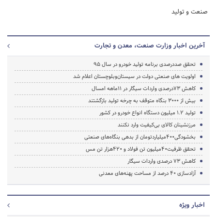
صنعت و تولید
آخرین اخبار وزارت صنعت، معدن و تجارت
تحقق صددرصدی برنامه تولید خودرو در سال 95
اولویت های صنعتی دولت در سیستان‌وبلوچستان اعلام شد
کاهش 73درصدی واردات سیگار در 11ماهه امسال
بیش از 3000 بنگاه متوقف به چرخه تولید بازگشتند
تولید 1.2 میلیون دستگاه انواع خودرو در کشور
مرزنشینان کالای بی‌کیفیت وارد نکنند
بخشودگی400میلیاردتومان از بدهی بنگاه‌های صنعتی
تحقق ظرفیت40میلیون تن فولاد و 420هزار تن مس
کاهش 73 درصدی واردات سیگار
آزادسازی 40 درصد از مساحت پهنه‌های معدنی
اخبار ویژه