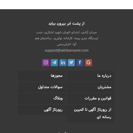
از پشت ابر بیرون بیاید
میدان آزادی، ابتدای اتوبان شهید لشکری، جنب
ایستگاه مترو بیمه، کارخانه نوآوری، ساختمان هم
آوا، اخباررسمی
support@akhbarrasmi.com
درباره ما
مجوزها
مشتریان
سوالات متداول
قوانین و مقررات
وبلاگ
از رپورتاژ آگهی تا کمپین
رپورتاژ آگهی
رسانه ای