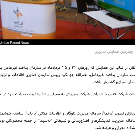
 چهارمین همایش سایبری
به گزارش اخبار رسمی به نقل از فناپ این همایش که روزهای 24 و 25 مردادماه در سازمان پداف
ت سازمان پدافند غیرعامل،‌ نصرالله جهانگرد رییس سازمان فناوری اطلاعات و ارتبا
فضای مجازی گشایش یافت.
یداد،‌ شرکت فناپ با همراهی شرکت به‌پویش به معرفی راهکارها و محصولات خود در ح
پردازش تصویر "به‌نما"، سامانه مدیریت ناوگان و اطلاعات مکانی "به‌یاب"، سامانه هوش
امانه مدیریت نمایشگرهای اطلاع‌رسانی و تبلیغاتی "به‌سیما" از جمله محصولاتی بو
یشگاه معرفی و عرضه شد.