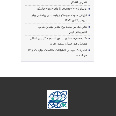
تندیس افتخار
رویداد NextNode SiJourney 2025 فالنیک
گزارشی سایت عروسکو از رتبه بندی برندهای برتر
عروسی کشور 1404
کافی نت من برنده لوح تقدیر بهترین کاربرد
فناوری‌های نوین
دکترمحمدرضانمازی بر روی استیج مرکز بین المللی
همایش های صدا و سیمای تهران
تخفیف‌18 درصدی اشتراکات مناقصات مزایدات از 17
خرداد ماه