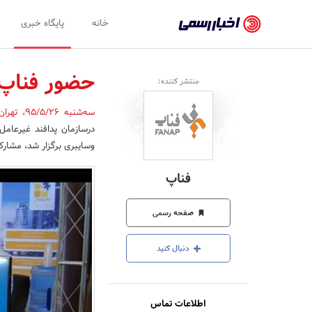
اخبار
خانه
پایگاه خبری
رسمی
-
حضور فناپ 
منتشر کننده:
اخبار
سه‌شنبه 95/5/26
،
تهرا
تایید
شده
وسایبری برگزار شد، مشارک
شرکت‌ها،
فناپ
سازمان‌ها
و
صفحه رسمی
روابط
دنبال کنید
عمومی‌ها
اطلاعات تماس