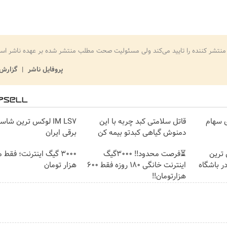
منتشر کننده را تایید می‌کند ولی مسئولیت صحت مطلب منتشر شده بر عهده ناشر اس
پروفایل ناشر
گزارش 
ی سهام
قاتل سلامتی کبد چربه با این
IM LS7 لوکس ترین شا
دمنوش گیاهی کبدتو بیمه کن
برقی ایران
IM لوکس ترین
⏳فرصت محدود!! 3000گیگ
ر باشگاه
اینترنت خانگی 180 روزه فقط 600
هزار تومان
هزارتومان!!