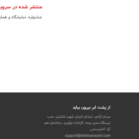
منتشر شده در سروی
جشنواره، نمایشگاه و هما
از پشت ابر بیرون بیاید
میدان آزادی، ابتدای اتوبان شهید لشکری، جنب
ایستگاه مترو بیمه، کارخانه نوآوری، ساختمان هم
آوا، اخباررسمی
support@akhbarrasmi.com