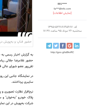
881*****
fa***@info.com
[نمایش اطلاعات]
کد: 1395052688145687
سه‌شنبه 26 مرداد 95 ساعت 17:38
حضور فناپ و به‌پویش در
http://goo.gl/aBkvRC
حضور غلامرضا جلالی ریاس
تقی‌پور عضو شورای عالی 
در نمایشگاه جانبی این رو
سایبری پرداختند.
نرم‌افزار نظارت تصویری و 
پلاک خودرو "به‌خوان" و س
شرکت به‌پویش در این نما