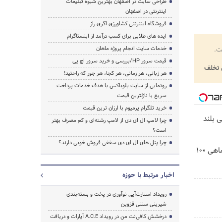
طراحی سایت در اصفهان بهترین شیوه تبلیغات
اینترنتی در اصفهان
فروشگاه اینترنتی کشاورزی اگری راز
ایده های طلایی برای کسب درآمد از اینستاگرام
خدمات سایت انجام پروژه ماهان
ت.
قیمت سرور HP/بررسی و خرید سرور اچ پی
تخلف
هر زبانی، هر زمانی، هر کجا، هر جور که راحتید!
رونمایی از سایت بلوباکس با هدف خدمات پرداخت
سریع با نازلترین قیمت
خرید تلگرام پرمیوم با ارزان ترین قیمت
سی بلند
چرا لامپ ال ای دی از لامپ رشته‌ای و کم مصرف بهتر
است؟
چرا پنل های ال ای دی سقفی فروش خوبی دارند؟
3000 گیگ اینترنت؛ فقط ماهی 100
اخبار مرتبط با حوزه
رویداد استارت‌آپی نوآوری در پخت و بسته‌بندی
شیرینی سنتی قزوین
درخشش کافی‌نت من در رویداد A.C.E آپارات و دریافت