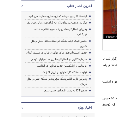
آخرین اخبار فناپ
ایده ها تا پایان مرحله تجاری سازی حمایت می شود
جستجو
برگزاری دومین رویدادنوآورانه فناوریهای مالی فین تک
پذیرش استارتاپ‌ها درچرخه سوم شتاب دهنده
تریگ‌آپ
حضور اتیک درنمایشگاه توانمندی های حمل ونقل
شهری
حضور استارتاپ‌های مرکز نوآوری فناپ در سبیت آلمان
ند غیرعامل برگزار شد با
سرمایه‌گذاری در استارتاپ‌ها زیر 100 میلیارد تومان
طات و رضا
رونمایی از اپلیکیشن جدید ماناپی در الکامپ
تولید دستگاه کارت‌خوان در ایران آغاز شد
پذیرش کارت الکترونیک شهرونددر شبکه حمل و نقل
وزه امنیت
کرمان
بدون ICT به رشد اقتصادی نمی رسیم
مند تشخیص
د که توسط
اخبار ویژه