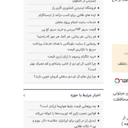
اینترنتی در اصفهان
فروشگاه اینترنتی کشاورزی اگری راز
ایده های طلایی برای کسب درآمد از اینستاگرام
خدمات سایت انجام پروژه ماهان
قیمت سرور HP/بررسی و خرید سرور اچ پی
هر زبانی، هر زمانی، هر کجا، هر جور که راحتید!
رونمایی از سایت بلوباکس با هدف خدمات پرداخت
سریع با نازلترین قیمت
ت.
خرید تلگرام پرمیوم با ارزان ترین قیمت
تخلف
چرا لامپ ال ای دی از لامپ رشته‌ای و کم مصرف بهتر
است؟
چرا پنل های ال ای دی سقفی فروش خوبی دارند؟
ی میتونی
اخبار مرتبط با حوزه
 محافظت
چه روزهایی قیمت بلیط هواپیما ارزانتر است؟
قوانین عجیب ژاپن که توریست‌ها را شوکه می‌کند
از
تبدیل ارز در ژاپن برای ایرانیان: مقایسه دلار، یورو و
ین + نکات طلایی