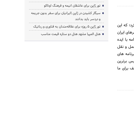
تور ژاپن برای عاشقان انیمه و فرهنگ اوتاکو
سیگار کشیدن در ژاپن |ایرانیان برای سفر بدون جریمه
و دردسر باید بدانند
رد؛ که این
تور ژاپن ۵ روزه برای علاقه‌مندان به فناوری و رباتیک
های ایران
هتل المپیا مشهد هتل دو ستاره قیمت مناسب
ه با ایده
حمل و نقل
رنامه های
یس برترین
ف برای ما