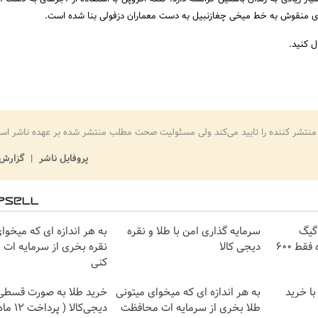
ای منقوش به خط میخی چغازنبیل به دست معماران دزفولی بنا شده است.
ل کنید.
منتشر کننده را تایید می‌کند ولی مسئولیت صحت مطلب منتشر شده بر عهده ناشر اس
پروفایل ناشر
گزارش 
⏳فرصت محدود!! 3000گیگ
سرمایه گذاری امن با طلا و نقره
به هر اندازه ای که میخوا
اینترنت خانگی 180 روزه فقط 600
دیجی کالا
نقره بخری از سرمایه ات
کنی
با خرید
به هر اندازه ای که میخوای میتونی
خرید طلا به صورت قسطی 
طلا بخری از سرمایه ات محافظت
دیجی‌کالا ( پرداخت 12 ماهه )