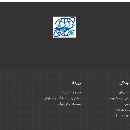
زندگی
رویداد
و زیبایی
حراج و تخفیف
اسی و موفقیت
جشنواره، نمایشگاه و همایش
باس
مسابقه و فراخوان
 و تفریح
یون و منزل