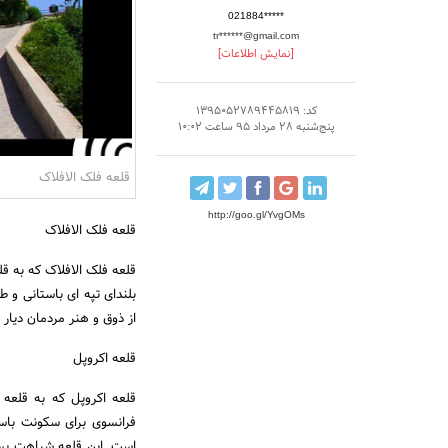
021884*****
tr******@gmail.com
[نمایش اطلاعات]
کد: 1395052789445819
پنج‌شنبه 28 مرداد 95 ساعت 10:02
قلعه فلک الافلاک
http://goo.gl/YvgOMs
قلعه فلک الافلاک
قلعه فلک الافلاک که به ق
بلندای تپه ای باستانی و ط
از ذوق و هنر مردمان دیا
قلعه اکروپل
فرانسوی برای سکونت باست
است. این قلعه شباهت بسیا