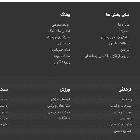
سایر بخش ها
وبلاگ
درباره ما
روابط عمومی
مجوزها
آنلاین مارکتینگ
مشتریان اخبار رسمی
خبرنگاری و رسانه
سوالات متداول
برندسازی
قوانین
ویژه خبرنگاران
از رپورتاژ آگهی تا کمپین رسانه ای
مطالب ویژه
رپورتاژ آگهی
فرهنگی
ورزش
سبک 
رسانه‌ها
تازه‌های ورزش
سلامت 
نشریات و کتاب
مکان‌های ورزشی
روانشن
سینما و تئاتر
تجهیزات ورزشی
مد و ل
موسیقی
باشگاه‌ها
سرگرمی
هنرهای تجسمی
دکوراس
صنایع دستی