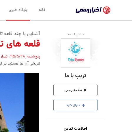
اخبار
خانه
پایگاه خبری
رسمی
-
آشنایی با چند قلعه تا
منتشر کننده:
اخبار
قلعه های تا
تایید
پنج‌شنبه 95/5/28
،
تهرا
شده
تاریخی آن ها هستید در ابت
شرکت‌ها،
تریپ با ما
سازمان‌ها
و
صفحه رسمی
روابط
دنبال کنید
عمومی‌ها
اطلاعات تماس