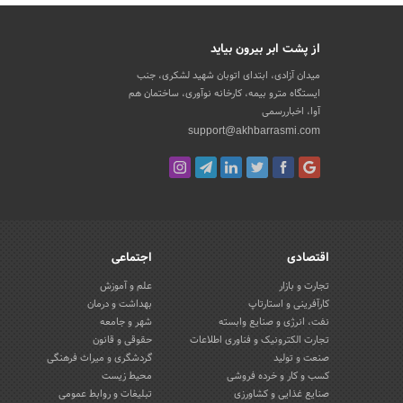
از پشت ابر بیرون بیاید
میدان آزادی، ابتدای اتوبان شهید لشکری، جنب
ایستگاه مترو بیمه، کارخانه نوآوری، ساختمان هم
آوا، اخباررسمی
support@akhbarrasmi.com
اقتصادی
اجتماعی
تجارت و بازار
علم و آموزش
کارآفرینی و استارتاپ
بهداشت و درمان
نفت، انرژی و صنایع وابسته
شهر و جامعه
تجارت الکترونیک و فناوری اطلاعات
حقوقی و قانون
صنعت و تولید
گردشگری و میراث فرهنگی
کسب و کار و خرده فروشی
محیط زیست
صنایع غذایی و کشاورزی
تبلیغات و روابط عمومی