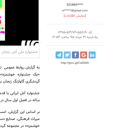
021884*****
tr******@gmail.com
[نمایش اطلاعات]
کد: 1395053193055819
یک‌شنبه 31 مرداد 95 ساعت 12:54
جشنواره ملی آش زنجان
http://goo.gl/Cw0b6k
به گزارش روابط عمومی تری
گردشگری گاوازنگ زنجان بر
ساله در فصل اول سال در ز
بر اساس این گزارش، امسا
میراث فرهنگی، صنایع دست
خوشمزه» در مجموعه گردش