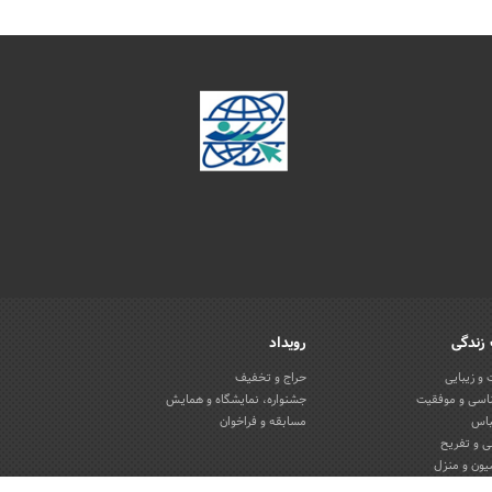
زندگی
رویداد
و زیبایی
حراج و تخفیف
اسی و موفقیت
جشنواره، نمایشگاه و همایش
باس
مسابقه و فراخوان
 و تفریح
یون و منزل