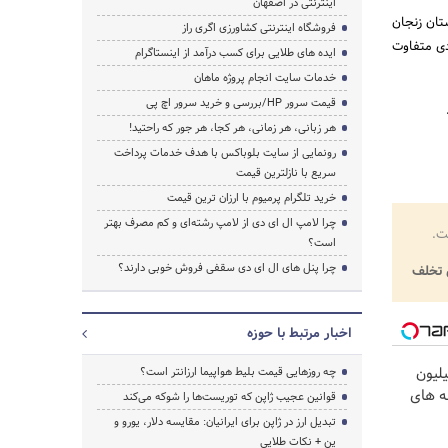
اینترنتی در اصفهان
تان زنجان
فروشگاه اینترنتی کشاورزی اگری راز
دی متفاوت
ایده های طلایی برای کسب درآمد از اینستاگرام
خدمات سایت انجام پروژه ماهان
قیمت سرور HP/بررسی و خرید سرور اچ پی
هر زبانی، هر زمانی، هر کجا، هر جور که راحتید!
رونمایی از سایت بلوباکس با هدف خدمات پرداخت
سریع با نازلترین قیمت
خرید تلگرام پرمیوم با ارزان ترین قیمت
چرا لامپ ال ای دی از لامپ رشته‌ای و کم مصرف بهتر
ت.
است؟
چرا پنل های ال ای دی سقفی فروش خوبی دارند؟
تخلف
اخبار مرتبط با حوزه
لیون
چه روزهایی قیمت بلیط هواپیما ارزانتر است؟
ه های
قوانین عجیب ژاپن که توریست‌ها را شوکه می‌کند
تبدیل ارز در ژاپن برای ایرانیان: مقایسه دلار، یورو و
ین + نکات طلایی