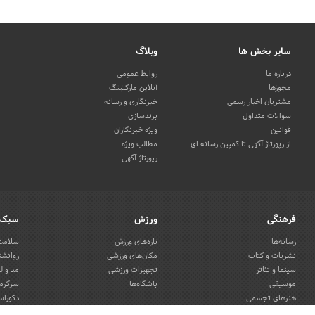
سایر بخش ها
وبلاگ
درباره ما
روابط عمومی
مجوزها
آنلاین مارکتینگ
مشتریان اخبار رسمی
خبرنگاری و رسانه
سوالات متداول
برندسازی
قوانین
ویژه خبرنگاران
از رپورتاژ آگهی تا کمپین رسانه ای
مطالب ویژه
رپورتاژ آگهی
فرهنگی
ورزش
سبک 
رسانه‌ها
تازه‌های ورزش
سلامت 
نشریات و کتاب
مکان‌های ورزشی
روانشن
سینما و تئاتر
تجهیزات ورزشی
مد و ل
موسیقی
باشگاه‌ها
سرگرمی
هنرهای تجسمی
دکوراس
صنایع دستی