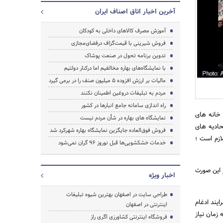
آخرین اخبار اتاق اصناف ایران
آموزش مصرف کالاهای داخلی به کودکان
فروش شیرینی با قیمت‌گزاف درفضای‌مجازی
جستجو
تدوین برنامه تحول در صنعت پوشاک
با نمایشگاه‌های بهاره مخالفیم اما درکنار دولتیم
مالیات بر ارزش افزوده ۵ میلیون صنف را در برمی گیرد
مردم به تبلیغات دروغین اطمینان نکنند
راه اندازی سامانه جامع انبارها در کشور
 خانه های
نمایشگاه های بهاره در شأن مردم نیست
حادیه های
فروش فوق‌العاده جایگزین نمایشگاه‌ بهاره شهرکرد شد
ازم است ؛
خدمات خشکشویی‌ها قبل نوروز ۹۶ گران نمی‌شود
 این صورت
اخبار ویژه
طراحی سایت در اصفهان بهترین شیوه تبلیغات
یند ادغام
اینترنتی در اصفهان
زمان نیاز
فروشگاه اینترنتی کشاورزی اگری راز