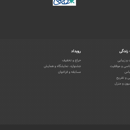
زندگی
رویداد
و زیبایی
حراج و تخفیف
اسی و موفقیت
جشنواره، نمایشگاه و همایش
باس
مسابقه و فراخوان
 و تفریح
یون و منزل