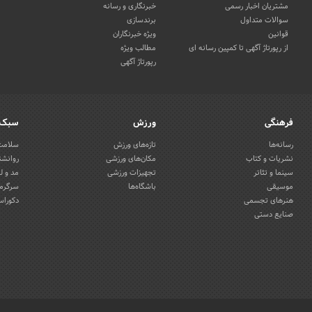
مشتریان اخبار رسمی
خبرنگاری و رسانه
سوالات متداول
برندسازی
قوانین
ویژه خبرنگاران
از رپورتاژ آگهی تا کمپین رسانه ای
مطالب ویژه
رپورتاژ آگهی
فرهنگی
ورزش
سبک 
رسانه‌ها
تازه‌های ورزش
سلامت 
نشریات و کتاب
مکان‌های ورزشی
روانشن
سینما و تئاتر
تجهیزات ورزشی
مد و ل
موسیقی
باشگاه‌ها
سرگرمی
هنرهای تجسمی
دکوراس
صنایع دستی