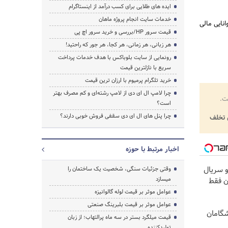
ایده های طلایی برای کسب درآمد از اینستاگرام
خدمات سایت انجام پروژه ماهان
نایی مالی
قیمت سرور HP/بررسی و خرید سرور اچ پی
هر زبانی، هر زمانی، هر کجا، هر جور که راحتید!
رونمایی از سایت بلوباکس با هدف خدمات پرداخت
سریع با نازلترین قیمت
خرید تلگرام پرمیوم با ارزان ترین قیمت
چرا لامپ ال ای دی از لامپ رشته‌ای و کم مصرف بهتر
ت.
است؟
چرا پنل های ال ای دی سقفی فروش خوبی دارند؟
تخلف
اخبار مرتبط با حوزه
و سریال
وقتی جزئیات سنگی، شخصیت یک ساختمان را
میسازد
ن فقط
عوامل موثر بر قیمت لوله گالوانیزه
عوامل موثر بر قیمت بلبرینگ صنعتی
یشگامان
قیمت میلگرد بستر در سه ماه پرالتهاب؛ از زبان
تولیدکننده