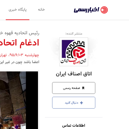
اخبار
خانه
پایگاه خبری
رسمی
-
رئیس اتحادیه قهوه خا
منتشر کننده:
اخبار
ادغام اتحادیه ها 3 ماهه ع
تایید
چهارشنبه 95/6/03
،
تهرا
شده
اعضا باشد چون در غیر این
شرکت‌ها،
اتاق اصناف ایران
سازمان‌ها
و
صفحه رسمی
روابط
دنبال کنید
عمومی‌ها
اطلاعات تماس