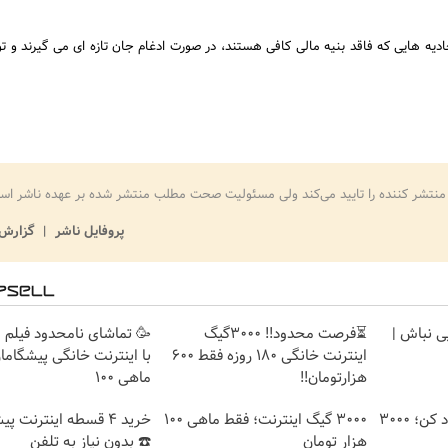
دیه هایی که فاقد بنیه مالی کافی هستند، در صورت ادغام جان تازه ای می گیرند و توا
منتشر کننده را تایید می‌کند ولی مسئولیت صحت مطلب منتشر شده بر عهده ناشر اس
پروفایل ناشر
گزارش 
یی نباش |
⏳فرصت محدود!! 3000گیگ
🥳 تماشای نامحدود فیلم 
اینترنت خانگی 180 روزه فقط 600
با اینترنت خانگی پیشگاما
هزارتومان!!
ماهی 100
هرچقدر می‌خوای دانلود کن؛ 3000
3000 گیگ اینترنت؛ فقط ماهی 100
خرید 4 قسطه اینترنت پ
هزار تومان
☎️ بدون نیاز به تلفن