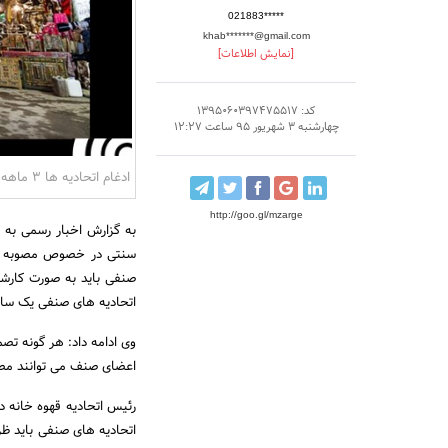
021883*****
khab*******@gmail.com
[نمایش اطلاعات]
کد: 1395060397475517
چهارشنبه 3 شهریور 95 ساعت 12:27
ادغام اتحادیه ها 3 ماهه عملیاتی نمی شود
http://goo.gl/mzarge
به گزارش اخبار رسمی به 
سنتی در خصوص مصوبه هیا
صنفی باید به صورت کارشن
اتحادیه های صنفی یک ساز
وی ادامه داد: هر گونه تص
اعضای صنف می توانند مصوب
رئیس اتحادیه قهوه خانه د
اتحادیه های صنفی باید ظر