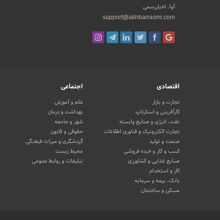
آوا، اخباررسمی
support@akhbarrasmi.com
اقتصادی
اجتماعی
تجارت و بازار
علم و آموزش
کارآفرینی و استارتاپ
بهداشت و درمان
نفت، انرژی و صنایع وابسته
شهر و جامعه
تجارت الکترونیک و فناوری اطلاعات
حقوقی و قانون
صنعت و تولید
گردشگری و میراث فرهنگی
کسب و کار و خرده فروشی
محیط زیست
صنایع غذایی و کشاورزی
تبلیغات و روابط عمومی
کار و استخدام
بانک، بیمه و سرمایه
مسکن و ساختمان