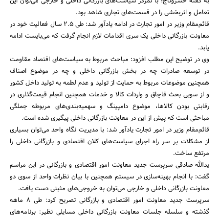
به گفته خسروتاج؛ با تمرکز سیاست‌های بازرگانی داخلی و خارجی می‌توان این
تعامل و اثربخشی را در قسمت‌های تجاری شاهد بود.
قائم‌مقام وزیر در امور تجارت در ادامه یادآور شد: طی 2.5 سال فعالیت خود در
معاونت بازرگانی داخلی یک سری اقدامات لازم انجام گرفت که می‌بایست ادامه
یابد.
وی در توضیح این مطلب افزود: مباحث مربوط به سیاست‌های اقتصاد مقاومت
در توسعه صادرات چه در بخش بازرگانی داخلی و چه در موضوع اصناف
همچنین موضوعات مربوط به حمایت از تولید و عدم لطمه به تولید داخل کشور
و از سویی بحث قاچاق و واردات کالا و خدمات همچنین انجام قیمت‌گذاری در
رقابتی بودن کالاها، موضوع دامپینگ و سهمیه‌بندی‌های مربوطه جملگی
جستجو
مباحثی است که پیش از این در معاونت بازرگانی داخلی پیگیری شده است.
قائم‌مقام وزیر در امور تجارت یادآور شد: با مدیریت نگاه واحد می‌توان بسیاری
از مشکلات بر سر راه اجرای سیاست‌های کلان اقتصادی و بازرگانی داخلی را
مرتفع ساخت.
یدالله صادقی سرپرست جدید معاونت امور اقتصادی و بازرگانی در این مراسم
گفت: با انجام بهینه‌سازی در سیستم همچنین با بیان نظرات واحد از سوی دو
معاونت بازرگانی داخلی و خارجی می‌توان به خروجی‌های مثبتی دست یافت.
سرپرست جدید معاونت امور اقتصادی و بازرگانی تصریح کرد: طی 8 ماهه
گذشته و سلسله جلسات معاونت بازرگانی داخلی مسایلی نظیر: برنامه‌های