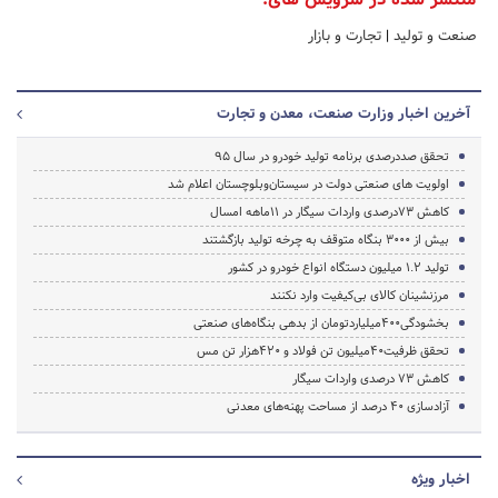
صنعت و تولید
|
تجارت و بازار
آخرین اخبار وزارت صنعت، معدن و تجارت
تحقق صددرصدی برنامه تولید خودرو در سال 95
اولویت های صنعتی دولت در سیستان‌وبلوچستان اعلام شد
کاهش 73درصدی واردات سیگار در 11ماهه امسال
بیش از 3000 بنگاه متوقف به چرخه تولید بازگشتند
تولید 1.2 میلیون دستگاه انواع خودرو در کشور
مرزنشینان کالای بی‌کیفیت وارد نکنند
بخشودگی400میلیاردتومان از بدهی بنگاه‌های صنعتی
تحقق ظرفیت40میلیون تن فولاد و 420هزار تن مس
کاهش 73 درصدی واردات سیگار
آزادسازی 40 درصد از مساحت پهنه‌های معدنی
اخبار ویژه