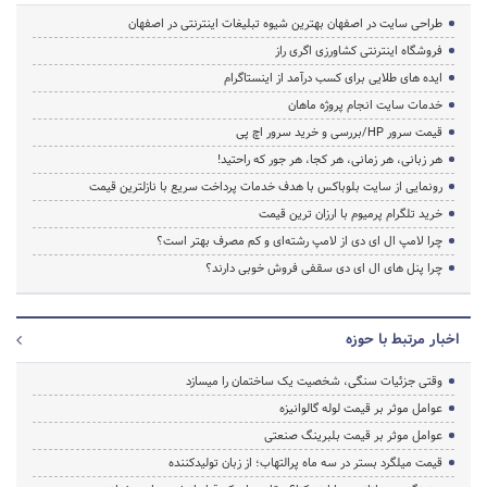
طراحی سایت در اصفهان بهترین شیوه تبلیغات اینترنتی در اصفهان
فروشگاه اینترنتی کشاورزی اگری راز
ایده های طلایی برای کسب درآمد از اینستاگرام
خدمات سایت انجام پروژه ماهان
قیمت سرور HP/بررسی و خرید سرور اچ پی
هر زبانی، هر زمانی، هر کجا، هر جور که راحتید!
رونمایی از سایت بلوباکس با هدف خدمات پرداخت سریع با نازلترین قیمت
خرید تلگرام پرمیوم با ارزان ترین قیمت
چرا لامپ ال ای دی از لامپ رشته‌ای و کم مصرف بهتر است؟
چرا پنل های ال ای دی سقفی فروش خوبی دارند؟
اخبار مرتبط با حوزه
وقتی جزئیات سنگی، شخصیت یک ساختمان را میسازد
عوامل موثر بر قیمت لوله گالوانیزه
عوامل موثر بر قیمت بلبرینگ صنعتی
قیمت میلگرد بستر در سه ماه پرالتهاب؛ از زبان تولیدکننده