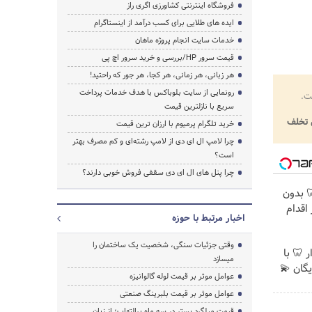
فروشگاه اینترنتی کشاورزی اگری راز
ایده های طلایی برای کسب درآمد از اینستاگرام
خدمات سایت انجام پروژه ماهان
قیمت سرور HP/بررسی و خرید سرور اچ پی
هر زبانی، هر زمانی، هر کجا، هر جور که راحتید!
رونمایی از سایت بلوباکس با هدف خدمات پرداخت
ت.
سریع با نازلترین قیمت
تخلف
خرید تلگرام پرمیوم با ارزان ترین قیمت
چرا لامپ ال ای دی از لامپ رشته‌ای و کم مصرف بهتر
است؟
چرا پنل های ال ای دی سقفی فروش خوبی دارند؟
 🦷 بدون
اقدام
اخبار مرتبط با حوزه
وقتی جزئیات سنگی، شخصیت یک ساختمان را
 🦷 با
میسازد
یگان 💫
عوامل موثر بر قیمت لوله گالوانیزه
عوامل موثر بر قیمت بلبرینگ صنعتی
قیمت میلگرد بستر در سه ماه پرالتهاب؛ از زبان