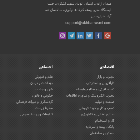
میدان آزادی، ابتدای اتوبان شهید لشکری، جنب
ایستگاه مترو بیمه، کارخانه نوآوری، ساختمان هم
آوا، اخباررسمی
support@akhbarrasmi.com
اقتصادی
اجتماعی
تجارت و بازار
علم و آموزش
کارآفرینی و استارتاپ
بهداشت و درمان
نفت، انرژی و صنایع وابسته
شهر و جامعه
تجارت الکترونیک و فناوری اطلاعات
حقوقی و قانون
صنعت و تولید
گردشگری و میراث فرهنگی
کسب و کار و خرده فروشی
محیط زیست
صنایع غذایی و کشاورزی
تبلیغات و روابط عمومی
کار و استخدام
بانک، بیمه و سرمایه
مسکن و ساختمان