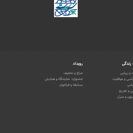
زندگی
رویداد
و زیبایی
حراج و تخفیف
اسی و موفقیت
جشنواره، نمایشگاه و همایش
باس
مسابقه و فراخوان
 و تفریح
یون و منزل