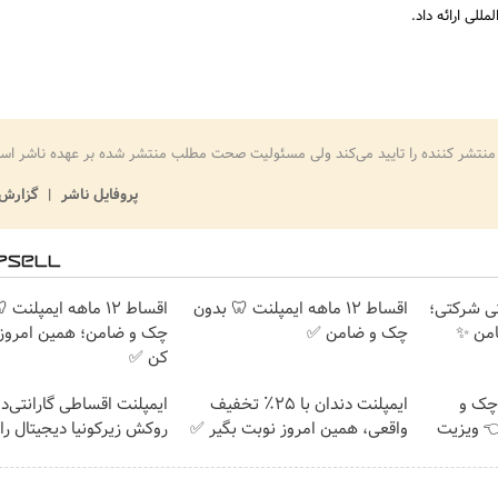
للی ارائه داد.
منتشر کننده را تایید می‌کند ولی مسئولیت صحت مطلب منتشر شده بر عهده ناشر اس
پروفایل ناشر
گزارش 
ارانتی شرکتی؛
اقساط ۱۲ ماهه ایمپلنت 🦷 بدون
اقساط ۱۲ ماهه ایمپلنت
امن ✨
چک و ضامن ✅
چک و ضامن؛ همین امروز 
کن ✅
چک و
ایمپلنت دندان با ۲۵٪ تخفیف
ایمپلنت اقساطی گارانتی‌دار
فیف 👈 ویزیت
واقعی، همین امروز نوبت بگیر ✅
روکش زیرکونیا دیجیتال را