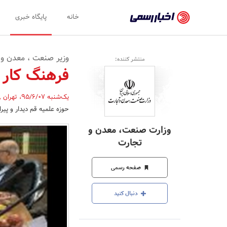
اخبار
خانه
پایگاه خبری
رسمی
-
وزیر صنعت ، معدن و ت
منتشر کننده:
اخبار
فرهنگ کار ا
تایید
یک‌شنبه 95/6/07
،
تهران
,
شده
حوزه علمیه قم دیدار و پیر
شرکت‌ها،
وزارت صنعت، معدن و
سازمان‌ها
تجارت
و
صفحه رسمی
روابط
عمومی‌ها
دنبال کنید