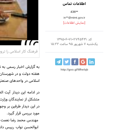
اطلاعات تماس
436**
in**@mimt.gov.ir
[نمایش اطلاعات]
کد: 13950607102745431
یک‌شنبه 7 شهریور 95 ساعت 15:22
فرهنگ کار اسلامی را ترو
به گزارش اخبار رسمی به 
http://goo.gl/WheIqb
هفته دولت و در شهرستان ق
اسلامی در واحدهای صنعت
در ادامه این دیدار آیت ا
متشکل از نمایندگان وزارت
در این دیدار طرفین بر وجو
مورد بررسی قرار گیرد.
مهندس محمد رضا نعمت زاد
ابوالحسن نواب رییس دانش