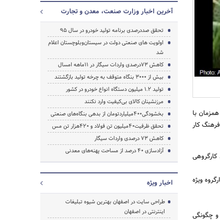
آخرین اخبار وزارت صنعت، معدن و تجارت
تحقق صددرصدی برنامه تولید خودرو در سال 95
اولویت های صنعتی دولت در سیستان‌وبلوچستان اعلام
جستجو
شد
کاهش 73درصدی واردات سیگار در 11ماهه امسال
بیش از 3000 بنگاه متوقف به چرخه تولید بازگشتند
تولید 1.2 میلیون دستگاه انواع خودرو در کشور
مرزنشینان کالای بی‌کیفیت وارد نکنند
همزمان با
بخشودگی400میلیاردتومان از بدهی بنگاه‌های صنعتی
فرهنگ کار
تحقق ظرفیت40میلیون تن فولاد و 420هزار تن مس
کاهش 73 درصدی واردات سیگار
آزادسازی 40 درصد از مساحت پهنه‌های معدنی
 کارگروهی
رگروه ویژه
اخبار ویژه
طراحی سایت در اصفهان بهترین شیوه تبلیغات
اینترنتی در اصفهان
 و چگونگی