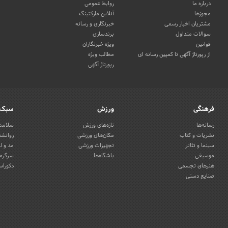
درباره ما
روابط عمومی
مجوزها
آنلاین مارکتینگ
مشتریان اخبار رسمی
خبرنگاری و رسانه
سوالات متداول
برندسازی
قوانین
ویژه خبرنگاران
از رپورتاژ آگهی تا کمپین رسانه ای
مطالب ویژه
رپورتاژ آگهی
فرهنگی
ورزش
سبک 
رسانه‌ها
تازه‌های ورزش
سلامت 
نشریات و کتاب
مکان‌های ورزشی
روانشن
سینما و تئاتر
تجهیزات ورزشی
مد و ل
موسیقی
باشگاه‌ها
سرگرمی
هنرهای تجسمی
دکوراس
صنایع دستی