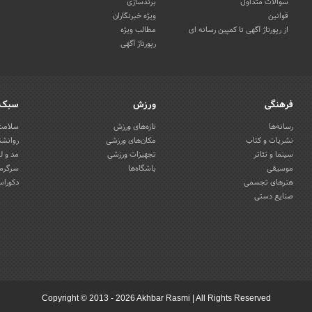
سوالات متداول
برندسازی
قوانین
ویژه خبرنگاران
از رپورتاژ آگهی تا کمپین رسانه ای
مطالب ویژه
رپورتاژ آگهی
فرهنگی
ورزش
سبک 
رسانه‌ها
تازه‌های ورزش
سلامت 
نشریات و کتاب
مکان‌های ورزشی
روانشن
سینما و تئاتر
تجهیزات ورزشی
مد و ل
موسیقی
باشگاه‌ها
سرگرمی
هنرهای تجسمی
دکوراس
صنایع دستی
Copyright © 2013 - 2026 Akhbar Rasmi
|
All Rights Reserved