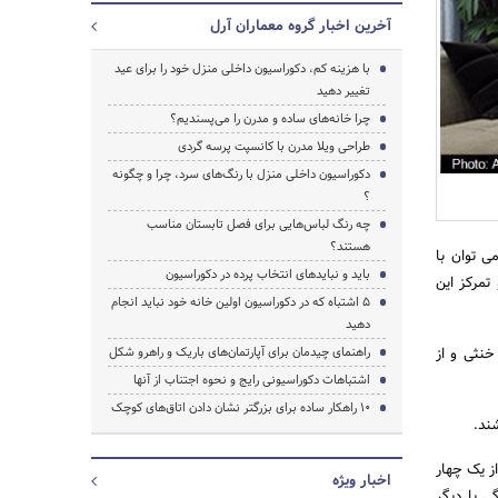
آخرین اخبار گروه معماران آرل
با هزینه کم، دکوراسیون داخلی منزل خود را برای عید
تغییر دهید
جستجو
چرا خانه‌های ساده و مدرن را می‌پسندیم؟
طراحی ویلا مدرن با کانسپت پرسه گردی
دکوراسیون داخلی منزل با رنگ‌های سرد، چرا و چگونه
؟
چه رنگ لباس‌هایی برای فصل تابستان مناسب
هستند؟
ی توان با
باید و نبایدهای انتخاب پرده در دکوراسیون
تمرکز این
۵ اشتباه که در دکوراسیون اولین خانه خود نباید انجام
دهید
خنثی و از
راهنمای چیدمان برای آپارتمان‌های باریک و راهرو شکل
اشتباهات دکوراسیونی رایج و نحوه اجتناب از آنها
۱۰ راهکار ساده برای بزرگتر نشان دادن اتاق‌های کوچک
ند.
ز یک چهار
اخبار ویژه
ی با دیگر