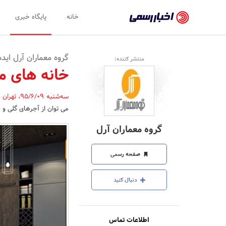
اخبار
خانه
پایگاه خبری
رسمی
-
گروه معماران آرل اید
منتشر کننده:
اخبار
خانه های م
تایید
سه‌شنبه 95/6/09
،
تهران
,
شده
می توان از آجرهای گلی و
شرکت‌ها،
گروه معماران آرل
سازمان‌ها
و
صفحه رسمی
روابط
دنبال کنید
عمومی‌ها
اطلاعات تماس