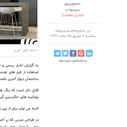
021229*****
in**@arel.ir
[نمایش اطلاعات]
کد: 13950607103425886
سه‌شنبه 9 شهریور 95 ساعت 09:32
خانه دکور اجری
http://goo.gl/HGJEVq
به گزارش اخبار رسمی و ب
استفاده از فرم های هندس
ساختمان دیوار آجری باشد 
قابل ذکر است که رنگ های 
تونالیته های خاکستری گرم 
البته می توان برای از بی
در طراحی مدرنی که بر آجر
چوبی با جنش چوب استفاده