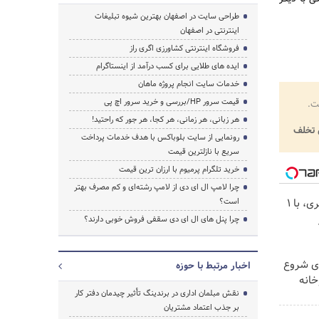
طراحی سایت در اصفهان بهترین شیوه تبلیغات
اینترنتی در اصفهان
فروشگاه اینترنتی کشاورزی اگری راز
ایده های طلایی برای کسب درآمد از اینستاگرام
خدمات سایت انجام پروژه ماهان
قیمت سرور HP/بررسی و خرید سرور اچ پی
ت.
هر زبانی، هر زمانی، هر کجا، هر جور که راحتید!
تخلف
رونمایی از سایت بلوباکس با هدف خدمات پرداخت
سریع با نازلترین قیمت
خرید تلگرام پرمیوم با ارزان ترین قیمت
چرا لامپ ال ای دی از لامپ رشته‌ای و کم مصرف بهتر
بهترین قیمت داروهای لاغری، با ۱
است؟
چرا پنل های ال ای دی سقفی فروش خوبی دارند؟
ای شروع
اخبار مرتبط با حوزه
خانه
نقش مبلمان اداری در برندینگ تأثیر چیدمان دفتر کار
بر جذب اعتماد مشتریان