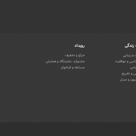
زندگی
رویداد
و زیبایی
حراج و تخفیف
اسی و موفقیت
جشنواره، نمایشگاه و همایش
باس
مسابقه و فراخوان
 و تفریح
یون و منزل