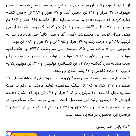
از ابتدای فروردین تا پایان مرداد جاری، مجتمع های «مس سرچشمه» و «مس
میدوک»، 97 هزار و 413 تن «مس آند» و 77 هزار و 987 تن «مس کاتد»
تولید کردند که نسبت به تولید مدت مشابه سال گذشته (96 هزار و 604 تن
مس آند و 77 هزار و 583 تن مس کاتد)، هر کدام یک درصد رشد نشان می
دهد. میزان تولید این محصولات (مس آند و مس کاتد) طی مردادماه نیز به
ترتیب با 12 و 7 درصد رشد به 19 هزار و 295 تن و 17 هزار و 482 تن بود.
جستجو
همچنین طی 5 ماهه سال 95، مجتمع مس سرچشمه 2317 تن «کنسانتره
مولیبدن» و مس سونگون 441 تن مولیبدن تولید کرد که در مقایسه با رقم
مدت مشابه سال گذشته (2378 تن کنسانتره مولیبدن و 230 تن مولیبدن)، به
ترتیب 3 درصد کاهش و 92 رشد نشان می دهد.
3 مجتمع مس سرچشمه، مس سونگون و مس میدوک طی 5 ماهه امسال، 19
میلیون و 927 هزار و 286 تن سنگ سولفیدی تولید کردند. این رقم در مدت
مشابه سال گذشته، 17 میلیون و 218 هزار و 341 تن بود که نشان دهنده
افزایش 16 درصدی تولید این محصول است. میزان تولید سنگ سولفیدی در
مرداد ماه نیز 2 میلیون و 811 هزار و 274 تن اعلام شد که حاکی از کاهش 4
درصدی این محصول در ماه یاد شده است.
### پایان خبر رسمی