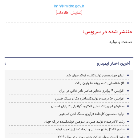
in**@imidro.gov.ir
[نمایش اطلاعات]
منتشر شده در سرویس:
صنعت و تولید
آخرین اخبار ایمیدرو
ایران چهاردهمین تولیدکننده فولاد جهان شد
فاز شناسایی تمام پهنه ها پایان یافت
افزایش 4 برابری ذخایر عناصر نادر خاکی در ایران
افزایش 50 درصدی تولیدکنسانتره ذغال سنگ طبس
سفارش تجهیزات اصلی الکترود گرافیتی تا پایان امسال
تولید نخستین کارخانه فرآوری سنگ آهن کم عیار
رشد 33درصدی تولید مس در سومین تولیدکننده بزرگ جهان
حضور تشکل های معدنی و ایجادتعادل زنجیره تولید
رشد قیمت سهام شرکت های معدنی در سال 2016