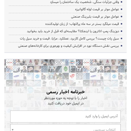
وقتی جزئیات سنگی، شخصیت یک ساختمان را میسازد
عوامل موثر بر قیمت لوله گالوانیزه
عوامل موثر بر قیمت بلبرینگ صنعتی
قیمت میلگرد بستر در سه ماه پرالتهاب؛ از زبان تولیدکننده
دوزینگ پمپ اتاترون یا اینجکتا؟ مقایسه‌ای که قبل از خرید باید بخوانید
سیل پات چیست؟ بررسی کامل کاربرد، عملکرد، مزایا، قیمت و خرید سیل پات
بررسی نقش دستگاه نورد در افزایش کیفیت و بهره‌وری برای کارخانه‌های صنعتی
خبرنامه اخبار رسمی
اخبار را با توجه به حوزه موردنظر
در ایمیل خود دریافت کنید
انتخاب سرویس