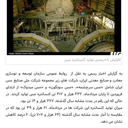
بانک، بیمه و سرمایه
مسکن و ساختمان
افزایش 18درصدی تولید کنسانتره مس
به گزارش اخبار رسمی به نقل از روابط عمومی سازمان توسعه و نوسازی
معادن و صنایع معدنی ایران، شرکت های زیر مجموعه شرکت ملی صنایع مس
ایران شامل «مس سرچشمه»، «مس سونگون» و «مس میدوک» از ابتدای
فروردین تا پایان مردادماه، 432 هزار و 412 تن کنسانتره مس تولید کردند. در
حالی که این رقم در مدت مشابه سال گذشته، 367 هزار و 14 تن بود.
میزان تولید کنسانتره این شرکت ها در مردادماه، 61 هزار و 49 تن بود که در
مقایسه با آمار مدت مشابه سال گذشته (64 هزار و 707 تن)، 6 درصد کاهش
نشان می دهد.