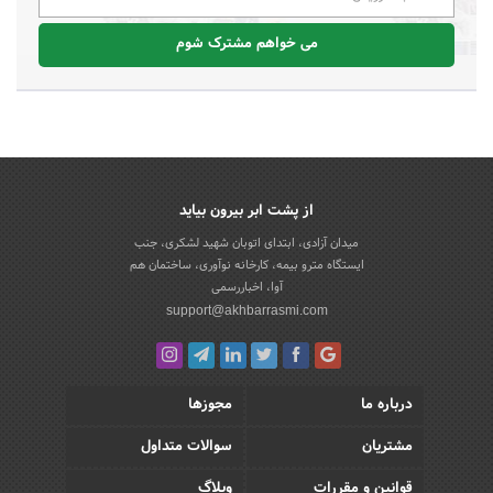
می خواهم مشترک شوم
از پشت ابر بیرون بیاید
میدان آزادی، ابتدای اتوبان شهید لشکری، جنب
ایستگاه مترو بیمه، کارخانه نوآوری، ساختمان هم
آوا، اخباررسمی
support@akhbarrasmi.com
درباره ما
مجوزها
مشتریان
سوالات متداول
قوانین و مقررات
وبلاگ