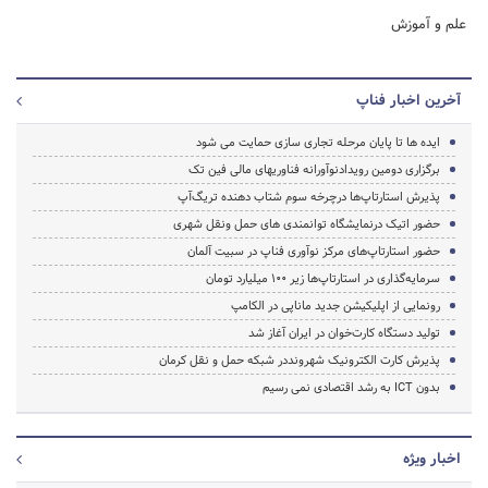
علم و آموزش
آخرین اخبار فناپ
ایده ها تا پایان مرحله تجاری سازی حمایت می شود
برگزاری دومین رویدادنوآورانه فناوریهای مالی فین تک
پذیرش استارتاپ‌ها درچرخه سوم شتاب دهنده تریگ‌آپ
حضور اتیک درنمایشگاه توانمندی های حمل ونقل شهری
حضور استارتاپ‌های مرکز نوآوری فناپ در سبیت آلمان
سرمایه‌گذاری در استارتاپ‌ها زیر 100 میلیارد تومان
رونمایی از اپلیکیشن جدید ماناپی در الکامپ
تولید دستگاه کارت‌خوان در ایران آغاز شد
پذیرش کارت الکترونیک شهرونددر شبکه حمل و نقل کرمان
بدون ICT به رشد اقتصادی نمی رسیم
اخبار ویژه