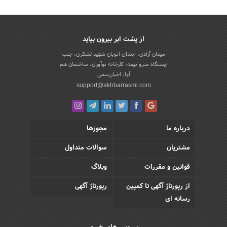
از پشت ابر بیرون بیاید
میدان آزادی، ابتدای اتوبان شهید لشکری، جنب
ایستگاه مترو بیمه، کارخانه نوآوری، ساختمان هم
آوا، اخباررسمی
support@akhbarrasmi.com
درباره ما
مجوزها
مشتریان
سوالات متداول
قوانین و مقررات
وبلاگ
از رپورتاژ آگهی تا کمپین
رپورتاژ آگهی
رسانه ای