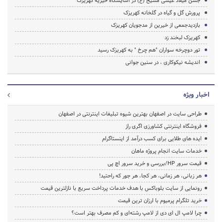
جشن میلاد عیسی مسیح (ع) در آسایشگاه خیریه کهریزک
پرورش گل و گیاه در گلخانه کهریزک
بازدیدجمعی از خیرین از مدجویان کهریزک
کهریزک لبخند زد
تور دوچرخه سواران "هم چرخ " به کهریزک رسید
اندیشه نیکوکاری ، در سنین جوانی
اخبار ویژه
طراحی سایت در اصفهان بهترین شیوه تبلیغات اینترنتی در اصفهان
فروشگاه اینترنتی کشاورزی اگری راز
ایده های طلایی برای کسب درآمد از اینستاگرام
خدمات سایت انجام پروژه ماهان
قیمت سرور HP/بررسی و خرید سرور اچ پی
هر زبانی، هر زمانی، هر کجا، هر جور که راحتید!
رونمایی از سایت بلوباکس با هدف خدمات پرداخت سریع با نازلترین قیمت
خرید تلگرام پرمیوم با ارزان ترین قیمت
چرا لامپ ال ای دی از لامپ رشته‌ای و کم مصرف بهتر است؟