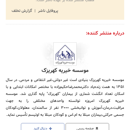
مطلب منتشر شده بر عهده ناشر است.
پروفایل ناشر
گزارش تخلف
درباره منتشر کننده:
موسسه خیریه کهریزک
موسسه خیریه کهریزک بنیادی است غیر دولتی،غیر انتفاعی و مردمی. در سال
1351 به همت زنده‌یاد دکترمحمدرضاحکیم‌زاده با مختصر امکانات ابتدایی و با
اسکان تعداد انگشت شماری از بیماران "کهریزک" پایه گذاری شد. موسسه
خیریه کهریزک امروزه توانسته واحدهای مختلفی را به جهت
مراقبت،درمان،آموزش و توانبخشی 3000 نفر از سالمندان، معلولان،کودکان
جسمی حرکتی،بیماران مبتلا به ام.اس و کودکان مبتلا به اوتیسم تأسیس نماید.
صفحه رسمی
دنبال کنید