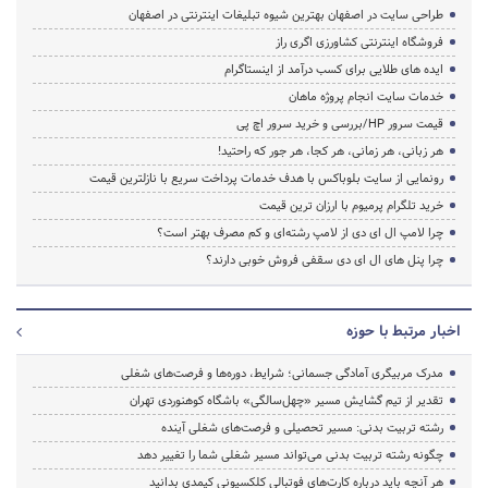
طراحی سایت در اصفهان بهترین شیوه تبلیغات اینترنتی در اصفهان
فروشگاه اینترنتی کشاورزی اگری راز
ایده های طلایی برای کسب درآمد از اینستاگرام
خدمات سایت انجام پروژه ماهان
قیمت سرور HP/بررسی و خرید سرور اچ پی
هر زبانی، هر زمانی، هر کجا، هر جور که راحتید!
رونمایی از سایت بلوباکس با هدف خدمات پرداخت سریع با نازلترین قیمت
خرید تلگرام پرمیوم با ارزان ترین قیمت
چرا لامپ ال ای دی از لامپ رشته‌ای و کم مصرف بهتر است؟
چرا پنل های ال ای دی سقفی فروش خوبی دارند؟
اخبار مرتبط با حوزه
مدرک مربیگری آمادگی جسمانی؛ شرایط، دوره‌ها و فرصت‌های شغلی
تقدیر از تیم گشایش مسیر «چهل‌سالگی» باشگاه کوهنوردی تهران
رشته تربیت بدنی: مسیر تحصیلی و فرصت‌های شغلی آینده
چگونه رشته تربیت بدنی می‌تواند مسیر شغلی شما را تغییر دهد
هر آنچه باید درباره کارت‌های فوتبالی کلکسیونی کیمدی بدانید