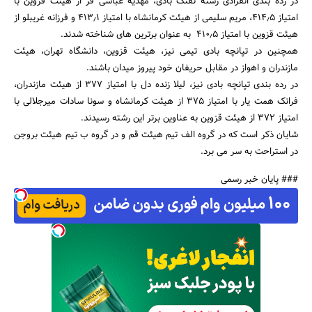
در رده بندی انفرادی رشته تفنگ بادی، مهدیه عباسی فر از هیئت قزوین با
امتیاز 414٫5، مریم سلیمی از هیئت کرمانشاه با امتیاز 413٫1 و فرزانه غریبلو از
هیئت قزوین با امتیاز 410٫5 به عنوان برترین های شناخته شدند.
همچنین در تپانچه بادی تیمی نیز، هیئت قزوین، دانشگاه تهران، هیئت
مازندران و اهواز در مقابل حریفان خود پیروز میدان باشند.
در رده بندی تپانچه بادی نیز، لیلا زنده دل با امتیاز 377 از هیئت مازندران،
جستجو
فرانک همت یار با امتیاز 375 از هیئت کرمانشاه و سونا سادات میرجلالی با
امتیاز 372 از هیئت قزوین به عناوین برتر این رشته رسیدند.
شایان ذکر است که در گروه الف تیم هیئت قم و در گروه ب تیم هیئت بروجن
در استراحت به سر می برد.
### پایان خبر رسمی