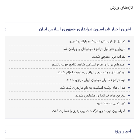
تازه‌های ورزش
آخرین اخبار فدراسیون تیراندازی جمهوری اسلامی ایران
تجلیل از قهرمانان المپیک و پارالمپیک ریو
میرزایی نفر اول تپانچه نوجوانان و جوانان شد
نفرات برتر معرفی شدند
امیدوارم در بازی های اسلامی شاهد نتایج خوب باشیم
دو تیرانداز و یک مربی ایرانی به کویت اعزام شدند
تیم تپانچه بانوان نوجوان ایران برنزی شدند
مدال های رشته اسکیت به نام مازندران ثبت شد
برترین های تیراندازی مشخص شدند
تیر اکبری به طلا خورد
فدراسیون تیراندازی درگذشت پورحیدری را تسلیت گفت
اخبار ویژه