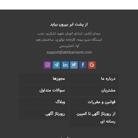
از پشت ابر بیرون بیاید
میدان آزادی، ابتدای اتوبان شهید لشکری، جنب
ایستگاه مترو بیمه، کارخانه نوآوری، ساختمان هم
آوا، اخباررسمی
support@akhbarrasmi.com
درباره ما
مجوزها
مشتریان
سوالات متداول
قوانین و مقررات
وبلاگ
از رپورتاژ آگهی تا کمپین
رپورتاژ آگهی
رسانه ای