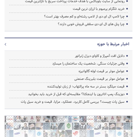
رونمایی از سایت بلوباکس با هدف خدمات پرداخت سریع با نازلترین قیمت
خرید تلگرام پرمیوم با ارزان ترین قیمت
چرا لامپ ال ای دی از لامپ رشته‌ای و کم مصرف بهتر است؟
چرا پنل های ال ای دی سقفی فروش خوبی دارند؟
اخبار مرتبط با حوزه
دلایل افت آمپراژ و کاوای دیزل ژنراتور
وقتی جزئیات سنگی، شخصیت یک ساختمان را میسازد
عوامل موثر بر قیمت لوله گالوانیزه
عوامل موثر بر قیمت بلبرینگ صنعتی
قیمت میلگرد بستر در سه ماه پرالتهاب؛ از زبان تولیدکننده
دوزینگ پمپ اتاترون یا اینجکتا؟ مقایسه‌ای که قبل از خرید باید بخوانید
سیل پات چیست؟ بررسی کامل کاربرد، عملکرد، مزایا، قیمت و خرید سیل پات