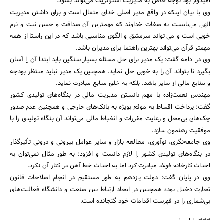
امیدوار بود توجه خاص به مدیریت استراتژیک می‌تواند بشود.
وی با بیان اینکه در واقع مدیر اصلی خدای متعال است و برای داشتن مدیریت
الهی می‌بایست به صفات خداوند که مهمترین آن صداقت و حسن نیت و نرم
خویی است و می تواند سرمشق و الگوی مناسبی باشد که در این راستا از همه
مهمتر قرآن می‌تواند بهترین راهنما برای مدیران باشد.
وی در ادامه گفت: یک مدیر برای حل مسئله بسیار سنگین باید ابتدا آن را آسان
بگیرد تا بتواند آن را به خوبی حل نماید. همچنین یک مدیر نباید منتظر بودجه
و منابع مالی از سایر باشد. بلکه به خلق منابع مبادرت نماید.
مهندس نعمت‌زاده با مهم دانستن مدیریت مالی در بنگاه‌های تولیدی کشور
گفت: پرداخت اقساط به موقع بویژه به بانک‌های خارجی و همچنین عدم صدور
چک‌های بی‌محل و رعایت مقررات و انظباط مالی می‌تواند آن بنگاه تولیدی را با
موفقیت رهنمون سازد.
وی جامعه‌نگری،‌ نوآوری، مطالعه بازار و سایر عوامل بیرونی و درونی تأثیرگذار
در بنگاه‌های تولیدی کشور را لازم دانست و افزود: به طور مثال نمی‌توان به
احداث کارخانه فولاد مبادرت کرد اما به احداث خط آهن در کنار آن نکرد.
وی در پایان گفت:‌ دولت یازدهم به طور مستقیم در انجام اصلاحات قانون
تجارت دخیل بوده همچنین در ایجاد ارتباط بین صنعت و دانشگاه فعالیت‌های
بی‌شماری را در فهرست اقدامات خود گنجانده است.