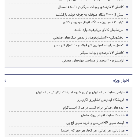
کاهش 73درصدی واردات سیگار در 11ماهه امسال
بیش از 3000 بنگاه متوقف به چرخه تولید بازگشتند
تولید 1.2 میلیون دستگاه انواع خودرو در کشور
مرزنشینان کالای بی‌کیفیت وارد نکنند
بخشودگی400میلیاردتومان از بدهی بنگاه‌های صنعتی
تحقق ظرفیت40میلیون تن فولاد و 420هزار تن مس
کاهش 73 درصدی واردات سیگار
آزادسازی 40 درصد از مساحت پهنه‌های معدنی
اخبار ویژه
طراحی سایت در اصفهان بهترین شیوه تبلیغات اینترنتی در اصفهان
فروشگاه اینترنتی کشاورزی اگری راز
ایده های طلایی برای کسب درآمد از اینستاگرام
خدمات سایت انجام پروژه ماهان
قیمت سرور HP/بررسی و خرید سرور اچ پی
هر زبانی، هر زمانی، هر کجا، هر جور که راحتید!