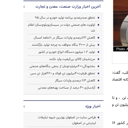
آخرین اخبار وزارت صنعت، معدن و تجارت
تحقق صددرصدی برنامه تولید خودرو در سال 95
اولویت های صنعتی دولت در سیستان‌وبلوچستان اعلام
شد
کاهش 73درصدی واردات سیگار در 11ماهه امسال
بیش از 3000 بنگاه متوقف به چرخه تولید بازگشتند
تولید 1.2 میلیون دستگاه انواع خودرو در کشور
مرزنشینان کالای بی‌کیفیت وارد نکنند
جستجو
بخشودگی400میلیاردتومان از بدهی بنگاه‌های صنعتی
لب،‌ گفت:
تحقق ظرفیت40میلیون تن فولاد و 420هزار تن مس
ره مواد اولیه مورد نیاز و توسعه صنعت فولاد ومس کشور برای تولید پایدار،یکی از پروژه های 7 گانه اقتصاد
کاهش 73 درصدی واردات سیگار
آزادسازی 40 درصد از مساحت پهنه‌های معدنی
م 24 میلیون تن است که در سال 96 این ظرفیت به 28 میلیون تن ، و تا
یون تن؛ در سال 96 به 32 میلیون تن؛ در سال 97 به 35 میلیون تن، در سال 98 به 38 میلیون تن و
اخبار ویژه
طراحی سایت در اصفهان بهترین شیوه تبلیغات
وی افزود: هم چنین در بخش زنجیره فولاد تعداد طرح های کنسانتره آهن 13 طرح و تعداد واحدهای موجود در کشور 16
اینترنتی در اصفهان