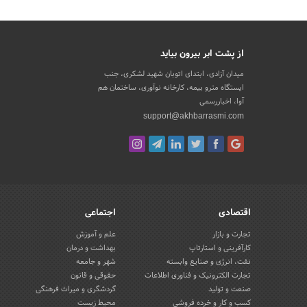
از پشت ابر بیرون بیاید
میدان آزادی، ابتدای اتوبان شهید لشکری، جنب
ایستگاه مترو بیمه، کارخانه نوآوری، ساختمان هم
آوا، اخباررسمی
support@akhbarrasmi.com
اقتصادی
اجتماعی
تجارت و بازار
علم و آموزش
کارآفرینی و استارتاپ
بهداشت و درمان
نفت، انرژی و صنایع وابسته
شهر و جامعه
تجارت الکترونیک و فناوری اطلاعات
حقوقی و قانون
صنعت و تولید
گردشگری و میراث فرهنگی
کسب و کار و خرده فروشی
محیط زیست