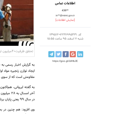
اطلاعات تماس
436**
in**@mimt.gov.ir
[نمایش اطلاعات]
کد: 13951207238995431
شنبه 7 اسفند 95 ساعت 15:55
تحقق ظرفیت40میلیون تن فولاد و 420هزار تن مس
https://goo.gl/JdHbJE
به گزارش اخبار رسمی به 
مقاومتی است که از سوی دک
در سال 99 یعنی پایان برنامه ششم توسعه به 40 میلیون تن می‌رسد.