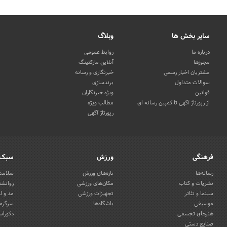
سایر بخش ها
وبلاگ
درباره ما
روابط عمومی
مجوزها
آنلاین مارکتینگ
مشتریان اخبار رسمی
خبرنگاری و رسانه
سوالات متداول
برندسازی
قوانین
ویژه خبرنگاران
از رپورتاژ آگهی تا کمپین رسانه ای
مطالب ویژه
رپورتاژ آگهی
فرهنگی
ورزش
سبک 
رسانه‌ها
تازه‌های ورزش
سلامت 
نشریات و کتاب
مکان‌های ورزشی
روانشن
سینما و تئاتر
تجهیزات ورزشی
مد و ل
موسیقی
باشگاه‌ها
سرگرمی
هنرهای تجسمی
دکوراس
صنایع دستی