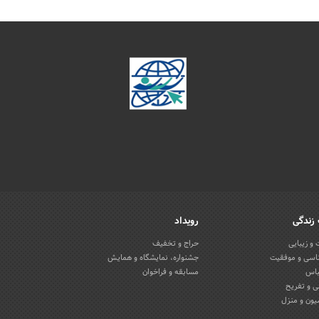
زندگی
رویداد
و زیبایی
حراج و تخفیف
اسی و موفقیت
جشنواره، نمایشگاه و همایش
باس
مسابقه و فراخوان
 و تفریح
یون و منزل