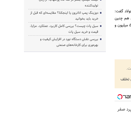
تولیدکننده
لاد گفت:
دوزینگ پمپ اتاترون یا اینجکتا؟ مقایسه‌ای که قبل از
ال 99 به 40 میلیون تن می رسد هم چنین
خرید باید بخوانید
جمع کل ظرفیت تولید شمش اعم از طرح و واحد در سال 95 28 میلیون و 922هزارتن است که در سال 99 به 50 میلیون و
سیل پات چیست؟ بررسی کامل کاربرد، عملکرد، مزایا،
قیمت و خرید سیل پات
بررسی نقش دستگاه نورد در افزایش کیفیت و
بهره‌وری برای کارخانه‌های صنعتی
ت.
تخلف
پرد صفر