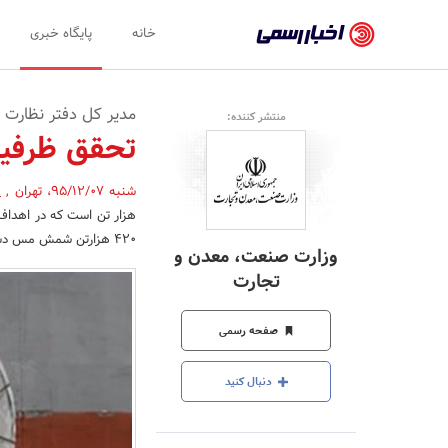
اخبار
خانه
پایگاه خبری
رسمی
-
مدیر کل دفتر نظارت 
منتشر کننده:
اخبار
تحقق ظرفیت40میلیون تن فولاد و 420هزا
تایید
شنبه 95/12/07
،
تهران
,
(
شده
شرکت‌ها،
420 هزارتن شمش مس دست پیدا کنیم.
وزارت صنعت، معدن و
سازمان‌ها
تجارت
و
صفحه رسمی
روابط
عمومی‌ها
دنبال کنید