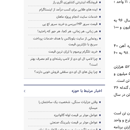
واحد، گندله 18 طرح و تعداد واحدهای موجود در کشور 6 واحد؛ آهن اسفنجی 20 طرح و تعداد واحدهای موجود 11 واحد ؛
فروشگاه اینترنتی کشاورزی اگری راز
ایده های طلایی برای کسب درآمد از اینستاگرام
خدمات سایت انجام پروژه ماهان
ایروانی در ادامه جمع ظرفیت تولید کل کنسانتره آهن را در سال 95 به میزان 45 میلیون و 125 هزارتن، در سال 96 به
قیمت سرور HP/بررسی و خرید سرور اچ پی
میزان 54 میلیون و300 هزارتن، در سال 97 به میزان 64میلیون و 900 هزارتن، در سال 98 و 99 به میزان 71 میلیون و 100
هر زبانی، هر زمانی، هر کجا، هر جور که راحتید!
رونمایی از سایت بلوباکس با هدف خدمات پرداخت
سریع با نازلترین قیمت
وی در تشریح جزئیات اهداف کمی زیر پروژه‌های کنسانتره آهن گفت: در سال 95 برنامه ظرفیت تولید کنسانتره آهن 40
خرید تلگرام پرمیوم با ارزان ترین قیمت
مییلون تن است که این رقم به ترتیب در سال 96 به 50 میلیون تن ، در سال 97 به 55 میلیون تن ف در سال 98 به 60
چرا لامپ ال ای دی از لامپ رشته‌ای و کم مصرف بهتر
است؟
وی با اعلام اینکه جمع ظرفیت تولید کنسانتره آهن (واحد) از سال 95 تا سال 99سال به میزان 42 میلیون و 525 هزارتن
چرا پنل های ال ای دی سقفی فروش خوبی دارند؟
است، افزود : جمع ظرفیت تولید کل کنسانتره آهن در سال 95 به میزان 45 میلیون و 125 هزارتن ، در سال 54 میلیون و
ایروانی در بیان اهداف کمی زیر پروژه های گندله نیز گفت: از فاصله سال های 95 تا 99 جمع ظرفیت تولید کل گندله 36
اخبار مرتبط با حوزه
55 میلیون و 890 هزارتن در سال 96 ، هم چنین 63 میلیون و 990 هزارتن در سال
وقتی جزئیات سنگی، شخصیت یک ساختمان را
میسازد
ن اسفنجی گفت: برنامه کنونی ظرفیت تولید آهن اسفنجی 28 میلیون تن است
عوامل موثر بر قیمت لوله گالوانیزه
 طرح و واحد
عوامل موثر بر قیمت بلبرینگ صنعتی
ن و 540 هزارتن و در سال 99 ( پایان برنامه ششم توسعه ) 45 میلیون و 940 هزارتن برنامه
قیمت میلگرد بستر در سه ماه پرالتهاب؛ از زبان