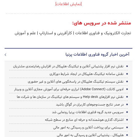
[نمایش اطلاعات]
منتشر شده در سرویس های:
تجارت الکترونیک و فناوری اطلاعات
|
کارآفرینی و استارتاپ
|
علم و آموزش
آخرین اخبار گروه فناوری اطلاعات پرنیا
نقش نرم افزار پشتیبانی آنلاین و تیکتینگ هلپیکال در افزایش رضایتمندی مشتریان
نقش سامانه تیکتینگ هلپیکال در ایجاد شرایط دورکاری
نقش سیستم تیکتینگ هلپیکال در پاسخگویی های آنلاین و غیر حضوری
ادوبی کانکت (Adobe Connect) ابزاری حرفه‌ای برای آموزش مجازی آنلاین و وبینار
نقش نرم افزارهای Help desk و سیستم های تیکتینگ در سازمان ها و شرکت ها
در صدر نتایج جست‌وجوهای کاربران در گوگل باشید
سرویس جدید گروه فناوری اطلاعات پرنیا رونمایی شد
اشتراک گذاری هوشمندانه و حرفه ای منابع در سطح شبکه
سیستمی برای پرداخت آنلاین و رسیدگی به امور مالی
هلپیکال ، پشتیبانی آنلاین و رسیدگی به امور مالی