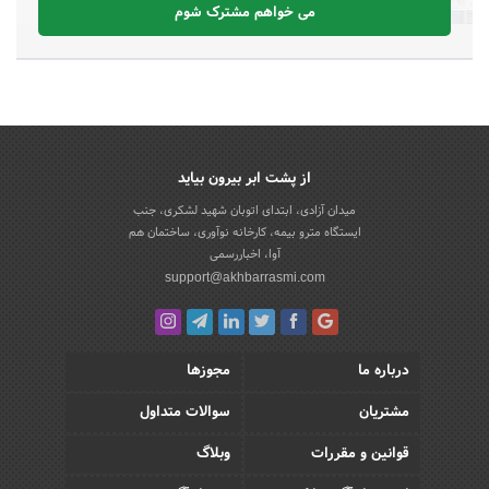
می خواهم مشترک شوم
از پشت ابر بیرون بیاید
میدان آزادی، ابتدای اتوبان شهید لشکری، جنب
ایستگاه مترو بیمه، کارخانه نوآوری، ساختمان هم
آوا، اخباررسمی
support@akhbarrasmi.com
درباره ما
مجوزها
مشتریان
سوالات متداول
قوانین و مقررات
وبلاگ