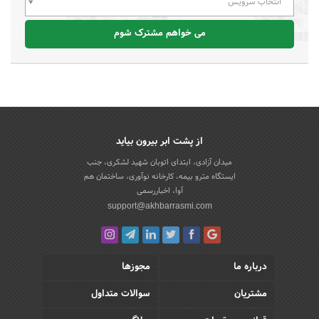
انتخاب سرویس
می خواهم مشترک شوم
از پشت ابر بیرون بیاید
میدان آزادی، ابتدای اتوبان شهید لشکری، جنب
ایستگاه مترو بیمه، کارخانه نوآوری، ساختمان هم
آوا، اخباررسمی
support@akhbarrasmi.com
درباره ما
مجوزها
مشتریان
سوالات متداول