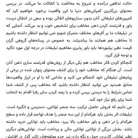
حالت تدافعی درآمده و شروع به مخالفت با القائات ما می‌کند. در بررسی
محتوای بزرگترین کمپانی‌های دنیا با این واقعیت برخورد خواهیم کرد که
کمپین‌های تبلیغاتی آنان بدون سناریوهای القائی بوده و سعی در انتقال درست
باور و قدرتمند کردن ذهن مخاطب برای تشخیص خوب و بد می‌کند. آنجایی که
در تبلیغات ما بر آفرهای مختلف متمرکز شویم نمی توانیم انتظار داشته باشیم
تا مخاطب هم همانند ما بیاندیشد. به خصوص در رسانه‌های گروهی گران
قیمت نظیر بیلبوردها باید باور پذیری مفاهیم تبلیغات در درجه اول مورد تاکید
و توجه قرار گیرد.
کنجکاو کردن فکر مخاطب هم یکی دیگر از روش‌های قدرتمند سازی ذهن آنان
است. آن هنگام که مخاطب خود را برای کشف محتوای پنهان شده در برخی از
جستجو
پیام‌های تبلیغاتی خود کنجکاو می کنید و مادامی که با او در ابراز واقعیت‌ها
صادق هستید می توانید انتظار داشته باشید که مخاطب پس از کشف شما
تمامی شرایط را به درستی برسی کرده و با رصد کردن سایر رقبا اقدام به انتخاب
شما برای رفع نیاز خود کند.
می دانیم که فروش حاصل ترکیب سه عنصر توانایی، دسترسی و انگیزه است.
تبلیغات اثر بخش باید هرکدام از این سه عنصر را هدف تهاجم قرار داده و سطح
هرکدام را در ذهن و باور مخاطب بالا ببرد. مخاطب باید توانایی خرید داشته
باشد. بخش بزرگی از توانایی توانایی مالی و پرداخت است. توانایی‌های دیگری
نظیر توانایی کاربری، حمل و نگه داری نیز جزو مولفه‌های تاثیر گذار در افزایش