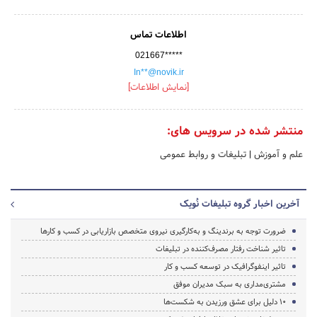
اطلاعات تماس
021667*****
In**@novik.ir
[نمایش اطلاعات]
منتشر شده در سرویس های:
علم و آموزش
|
تبلیغات و روابط عمومی
آخرین اخبار گروه تبلیغات نُویک
ضرورت توجه به برندینگ و به‌کارگیری نیروی متخصص بازاریابی در کسب و کارها
تاثیر شناخت رفتار مصرف‌کننده در تبلیغات
تاثیر اینفوگرافیک‌ در توسعه کسب و کار
مشتری‌مداری به سبک مدیران موفق
10 دلیل برای عشق ورزیدن به شکست‌ها