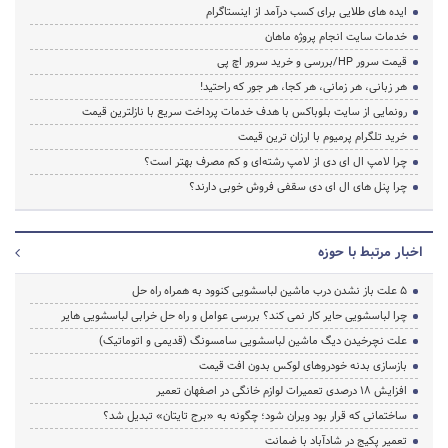
ایده های طلایی برای کسب درآمد از اینستاگرام
خدمات سایت انجام پروژه ماهان
قیمت سرور HP/بررسی و خرید سرور اچ پی
هر زبانی، هر زمانی، هر کجا، هر جور که راحتید!
رونمایی از سایت بلوباکس با هدف خدمات پرداخت سریع با نازلترین قیمت
خرید تلگرام پرمیوم با ارزان ترین قیمت
چرا لامپ ال ای دی از لامپ رشته‌ای و کم مصرف بهتر است؟
چرا پنل های ال ای دی سقفی فروش خوبی دارند؟
اخبار مرتبط با حوزه
5 علت باز نشدن درب ماشین لباسشویی کنوود به همراه راه حل
چرا لباسشویی حایر کار نمی کند؟ بررسی عوامل و راه حل خرابی لباسشویی هایر
علت نچرخیدن دیگ ماشین لباسشویی سامسونگ (قدیمی و اتوماتیک)
بازسازی بدنه خودروهای لوکس بدون افت قیمت
افزایش ۱۸ درصدی تعمیرات لوازم خانگی در اصفهان تعمیر
ساختمانی که قرار بود ویران شود؛ چگونه به «برج تایتان» تبدیل شد؟
تعمیر پکیج در شادآباد با ضمانت