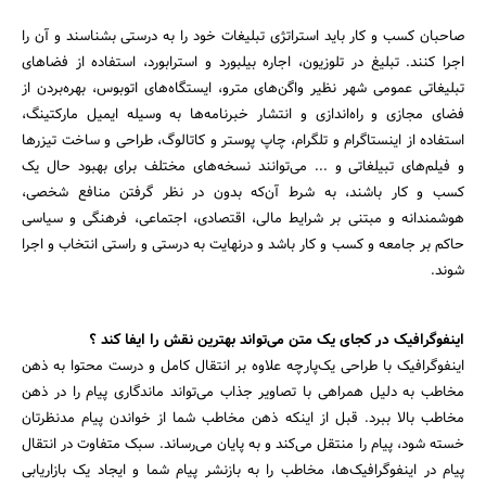
صاحبان کسب و کار باید استراتژی تبلیغات خود را به درستی بشناسند و آن را
اجرا کنند. تبلیغ در تلوزیون، اجاره بیلبورد و استرابورد، استفاده از فضاهای
تبلیغاتی عمومی شهر نظیر واگن‌های مترو، ایستگاه‌های اتوبوس، بهره‌بردن از
فضای مجازی و راه‌اندازی و انتشار خبرنامه‌ها به وسیله ایمیل مارکتینگ،
استفاده از اینستاگرام و تلگرام، چاپ پوستر و کاتالوگ، طراحی و ساخت تیزرها
و فیلم‌های تبیلغاتی و ... می‌توانند نسخه‌های مختلف برای بهبود حال یک
کسب و کار باشند، به شرط آن‌که بدون در نظر گرفتن منافع شخصی،
هوشمندانه و مبتنی بر شرایط مالی، اقتصادی، اجتماعی، فرهنگی و سیاسی
جستجو
حاکم بر جامعه و کسب و کار باشد و درنهایت به درستی و راستی انتخاب و اجرا
شوند.
اینفوگرافیک در کجای یک متن می‌تواند بهترین نقش را ایفا کند ؟
اینفوگرافیک‌ با طراحی یک‌پارچه علاوه بر انتقال کامل و درست محتوا به ذهن
مخاطب به دلیل همراهی با تصاویر جذاب می‌تواند ماندگاری پیام را در ذهن
مخاطب بالا ببرد. قبل از اینکه ذهن مخاطب شما از خواندن پیام مدنظرتان
خسته شود، پیام را منتقل می‌کند و به پایان می‌رساند. سبک متفاوت در انتقال
پیام در اینفوگرافیک‌ها، مخاطب را به بازنشر پیام شما و ایجاد یک بازاریابی