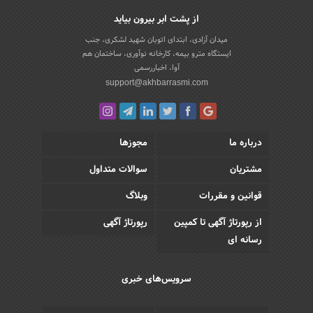
از پشت ابر بیرون بیاید
میدان آزادی، ابتدای اتوبان شهید لشکری، جنب
ایستگاه مترو بیمه، کارخانه نوآوری، ساختمان هم
آوا، اخباررسمی
support@akhbarrasmi.com
درباره ما
مجوزها
مشتریان
سوالات متداول
قوانین و مقررات
وبلاگ
از رپورتاژ آگهی تا کمپین
رپورتاژ آگهی
رسانه ای
سرویس‌های خبری