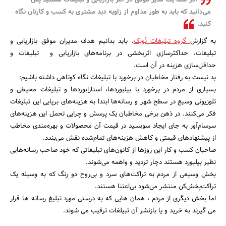
اگر شما یک مدیر موفق در امر بازاریابی و تبلیغات هستید پس
می‌دانید که باید به طور مداوم از زاویه دید مشتری به کسب و کارتان نگاه
بانک، بیمه و سرمایه
کنید.
مسکن و ساختمان
به گزارش
گروه تبلیغات نُویک
، باید بدانیم هدف مدیران موفق بازاریابی و
تبلیغات، حداکثرسازی اثربخشی در برنامه‌های بازاریابی و تبلیغات و
حداقل‌سازی هزینه در آن است.
بد نیست به رفتار مخاطبان در برخورد با تبلیغات نگاه کوتاهی داشته باشیم:
بسیاری از مردم در برخورد با بیلبوردها، استارابوردها و تبلیغات محیطی و
تلوزیونی وسیع در سطح شهر و رسانه‌ها ابتدا به هزینه‌های برپایی این تبلیغات
فکر می‌کنند. در ذهن برخی مخاطبان یک پرسش و چرایی تحمل این هزینه‌های
سرسام‌آور به جای ایجاد سوبسید در قیمت آن محصولات و بهره‌مندی مخاطب
از پیشنهادهای قیمتی و کاهش هزینه‌های تمام‌شده نقش می‌بندد.
صاحبان کسب و کار این روزها از کانون‌های تبلیغاتی که خود صاحب رسانه‌هایی
نظیر بیلبورد هستند دچار تردید و واهمه می‌شوند.
بخش وسیعی از مردم به تراکت‌های سرد و بی‌روح دو رنگ که به وسیله یک
تراکت‌پخش‌کن منتشر می‌شود بی‌اعتنا هستند.
اما بخش دیگری از مردم ، همان هایی که به درستی مورد تبلیغ رسانه ها قرار
می گیرند به خرید و یا بازنشر آن تبیلغات ترقیب می شوند.