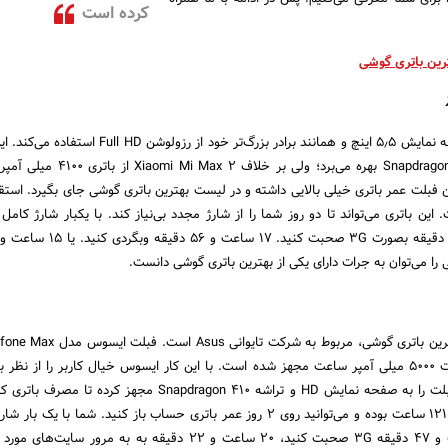
کرده است
رین باتری گوشی
Redmi note 4 دارای صفحه نمایش ۵٫۵ اینچ و همانند برادر بزرگ‌تر خود از رزو
پردازنده کم مصرف Snapdragon 625 بهره می‌برد؛ ولی بر خل
ن فبلت عمر باتری خیلی بالایی داشته و در لیست بهترین باتری گوشی جای بگیرد. استق
ساعت است. این باتری می‌تواند تا دو روز شما را از شارژ مجدد بی‌نیاز کند. با یکبار شارژ کا
 را می‌توان به جرات دارای یکی از بهترین باتری گوشی دانست.
چهارمین گوشی لیست بهترین باتری گوشی، مربوط به شرکت
به یک باتری قوی با ظرفیت ۵۰۰۰ میلی آمپر ساعت مجهز شده است. با این کار ایسوس خیال کاربر را از نظ
کرده است. ایسوس این فبلت را به صفحه نمایش HD و تراشه Snapdragon 410 مجهز کرد
استقامت باتری این فبلت ۱۲۱ ساعت بوده و می‌توانید روی ۲ روز عمر باتری حساب باز کنید. شما با ی
فبلت می‌توانید ۲۷ ساعت و ۴۷ دقیقه ۳G صحبت کنید، ۲۰ ساعت و ۲۲ دقیقه به به مرور 