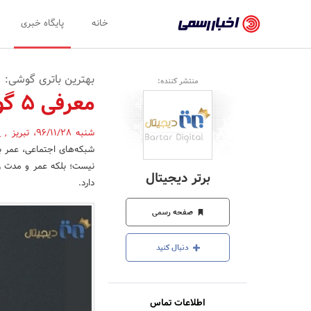
اخبار
خانه
پایگاه خبری
رسمی
-
بهترین باتری گوشی:
منتشر کننده:
اخبار
معرفی ۵ گوشی برتر سال ۲۰۱۸
تایید
شنبه 96/11/28
،
تبریز
,
(
شده
شبکه‌های اجتماعی، عمر ب
شرکت‌ها،
نیست؛ بلکه عمر و مدت زم
برتر دیجیتال
دارد.
سازمان‌ها
و
صفحه رسمی
روابط
دنبال کنید
عمومی‌ها
اطلاعات تماس