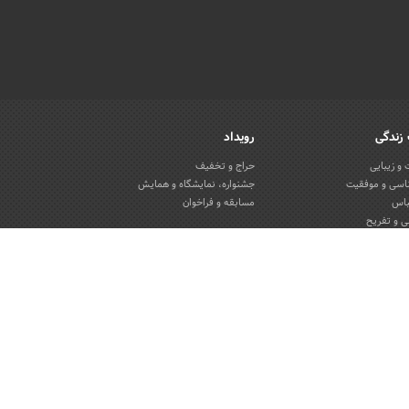
زندگی
رویداد
و زیبایی
حراج و تخفیف
اسی و موفقیت
جشنواره، نمایشگاه و همایش
باس
مسابقه و فراخوان
 و تفریح
یون و منزل