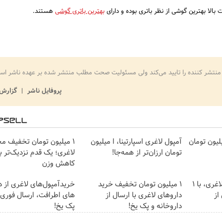
الا بهترین گوشی از نظر باتری بوده و دارای
بهترین باتری گوشی
هستند.
منتشر کننده را تایید می‌کند ولی مسئولیت صحت مطلب منتشر شده بر عهده ناشر اس
پروفایل ناشر
گزارش 
ای لاغری را ۱ میلیون تومان
آمپول لاغری اسپارتینا، ا میلیون
۱ میلیون تومان تخفیف 
تومان ارزان‌تر از همه‌جا!
لاغری؛ یک قدم نزدیک‌تر 
کاهش وزن
بهترین قیمت داروهای لاغری، با ۱
1 میلیون تومان تخفیف خرید
خریدآمپول‌های لاغری از د
از
داروهای لاغری با ارسال از
های اطرافت، ارسال فوری ه
داروخانه و پک یخ!
پک یخ!