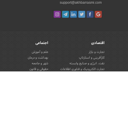
support@akhbarrasmi.com
اقتصادی
اجتماعی
تجارت و بازار
علم و آموزش
کارآفرینی و استارتاپ
بهداشت و درمان
نفت، انرژی و صنایع وابسته
شهر و جامعه
تجارت الکترونیک و فناوری اطلاعات
حقوقی و قانون
صنعت و تولید
گردشگری و میراث فرهنگی
کسب و کار و خرده فروشی
محیط زیست
صنایع غذایی و کشاورزی
تبلیغات و روابط عمومی
کار و استخدام
بانک، بیمه و سرمایه
مسکن و ساختمان