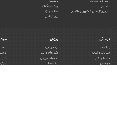
سوالات متداول
برندسازی
قوانین
ویژه خبرنگاران
از رپورتاژ آگهی تا کمپین رسانه ای
مطالب ویژه
رپورتاژ آگهی
فرهنگی
ورزش
سبک 
رسانه‌ها
تازه‌های ورزش
سلامت 
نشریات و کتاب
مکان‌های ورزشی
روانشن
سینما و تئاتر
تجهیزات ورزشی
مد و ل
موسیقی
باشگاه‌ها
سرگرمی
هنرهای تجسمی
دکوراس
صنایع دستی
Copyright © 2013 - 2026 Akhbar Rasmi
|
All Rights Reserved