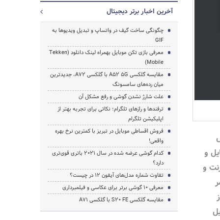
آخرین اخبار برتر دیجیتال
چگونگی ساخت گیف در واتساپ و تبدیل ویدیوها به
GIF
معرفی بازی تکن موبایل بهمراه لینک دانلود (Tekken
Mobile)
مقایسه گلکسی A52 5G با گلکسی A72، جدیدترین
میان رده‌های سامسونگ
علت شارژ نشدن گوشی و رفع مشکل آن
ترفندها و رازهای تلگرام؛ نکاتی برای تجربه بهتر از
اپلیکیشن تلگرام
فروش اقساطی موبایل در تبریز با کمترین نرخ بهره
ش
واقعی!
یل و
کدام گوشی عرضه شده در سال 2021 باتری قوی‌تری
جستجو
دارد؟
رنت و
تفاوت شماره مدل‌های آیفون ۱۲ در چیست؟
ر
معرفی ۱۰ گوشی برتر برای عکاسی و فیلمبرداری
ز
مقایسه گلکسی S20 FE با گلکسی A71
یل