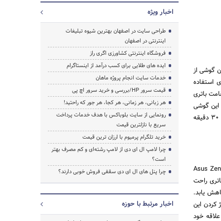
اخبار ویژه
طراحی سایت در اصفهان بهترین شیوه تبلیغات
اینترنتی در اصفهان
فروشگاه اینترنتی کشاورزی اگری راز
ایده های طلایی برای کسب درآمد از اینستاگرام
لوشن Full HD استفاده می‌کند. این گوشی از
خدمات سایت انجام پروژه ماهان
اف Xiaomi Mi Max 2 از باتری ۴۱۰۰ میلی آمپری استفاده
قیمت سرور HP/بررسی و خرید سرور اچ پی
امت باتری
هر زبانی، هر زمانی، هر کجا، هر جور که راحتید!
مل این گوشی
رونمایی از سایت بلوباکس با هدف خدمات پرداخت
می‌توانید ۳۴ ساعت و ۴۰ دقیقه بصورت ۳G صحبت کنید. ۱۷ ساعت و ۵۶ دقیقه وبگردی کنید. یا ۱۵ ساعت و ۳۰ دقیقه
سریع با نازلترین قیمت
خرید تلگرام پرمیوم با ارزان ترین قیمت
چرا لامپ ال ای دی از لامپ رشته‌ای و کم مصرف بهتر
است؟
 تایوانی Asus است. فبلت ایسوس مدل Asus Zenfone Max
چرا پنل های ال ای دی سقفی فروش خوبی دارند؟
ر باتری راحت
ه تا مصرف باتری کاهش یابد.
اخبار مرتبط با حوزه
ک بار شارژ کردن این
سایت‌های مورد علاقه خود