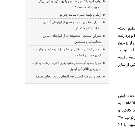
پراپ تریدینگ چیست و چرا بین تریدرهای ایرانی
محبوب شده است؟
ارتقا و بهینه سازی سایت وبرانو
معرفی سنجور؛ مجموعه‌ای از ابزارهای آنلاین
ت است. این فبلت عظیم الجثه
محاسبات و سنجش
دارای صفحه نمایش ۶٫۴۴ اینچ با رزولوشن Full HD از نوع IPS LCD است. استفاده شیائومی از رزولوشن Full HD و پردازنده
معرفی سنجور؛ مجموعه‌ای از ابزارهای آنلاین
محاسبات و سنجش
 یکی از بهترین
ردیابی گوشی سرقتی در مشهد | سریع‌ترین روش پیدا
 دو روز مصرف متوسط
کردن موبایل گمشده
ن فبلت حساب باز کند. با یکبار شارژ کامل این گوشی می‌توانید ۳۰ ساعت و ۵۰ دقیقه دقیقه
خرید طلای آب‌شده و نقره بدون اجرت؛ راهنمای کار با
اشا کنید. این گوشی از شارژ
سرویس طلای آپِ اینوی
بعد از سرقت گوشی چه کارهایی باید انجام دهیم؟
 ظرفیت باتری ۶۰۲۰ میلی آمپر و صفحه نمایش
۵٫۵ اینچ با رزولوشن HD دومین رتبه لیست بهترین باتری گوشی است. صفحه نمایش این گوشی از تکنولوژی AMOLED بهره
اعت است و این یعنی با کارکرد و
استفاده معمولی می‌‎توانید روی ۳ یا ۴ روز بی‌نیازی از شارژ باتری حساب کنید. با یکبار شارژ کامل این گوشی می‌توانید ۳۸
ساعت و ۷ دقیقه با اینترنت ۳G به مکالمه بپردازید. ۳۰ ساعت و ۵۱ دقیقه در اینترنت به گشت و گذار مشغول شوید. یا ۲۶