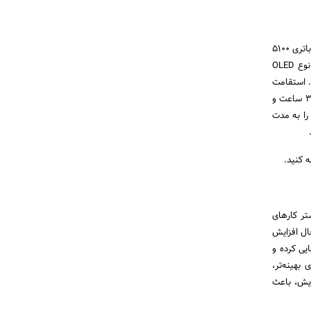
و اما سرانجام، برترین اسمارت‌فون در لیست بهترین باتری گوشی از‌ آن فبلت لنوو مدل P2 است. Lenovo P2 به باتری ۵۱۰۰
میلی آمپری مجهز شده است که بهترین کارایی باتری را نیز دارد. Lenovo P2 دارای صفحه نمایش ۵٫۵ اینچ از نوع OLED
داقل برسد. استقامت
باتری این گوشی ۱۴۹ ساعت است که رقم قابل توجهی است. این یعنی شما با یک بار شارژ این گوشی می‌توانید ۳۴ ساعت و
کیفیت خود را به مدت
ه کنید.
تر کارهای
ال افزایش
یی کرده و
بهینه‌تر،
ایش، باعث