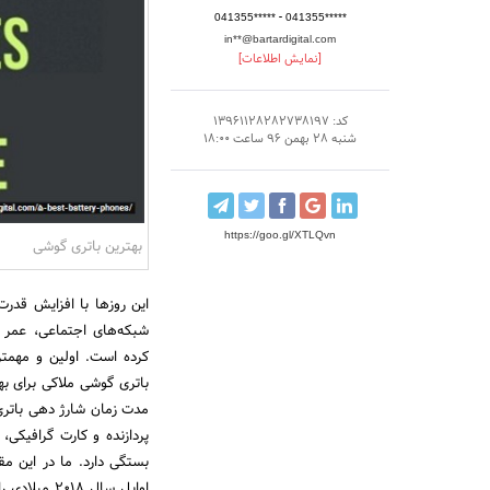
-
041355*****
041355*****
in**@bartardigital.com
[نمایش اطلاعات]
کد: 13961128282738197
شنبه 28 بهمن 96 ساعت 18:00
https://goo.gl/XTLQvn
بهترین باتری گوشی
این روزها با افزایش قدرت 
شبکه‌های اجتماعی، عمر ب
کرده است. اولین و مهمتر
باتری گوشی ملاکی برای به
مدت زمان شارژ دهی باتری
پردازنده و کارت گرافیکی
اوایل سال ۸