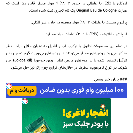
ادوکلن یا EdC، با غلظتی در حدود ۳–۸٪ از مواد معطر قابل ذکر است که
عبارت Original Eau de Cologne یک نام تجاری ثبت شده‌ است.
پرفیوم میست با غلظت ۳–۸٪ مواد معطره در حلال غیر الکلی.
اسپلش و افترشیو (EdS) با ۱–۳٪ غلظت مواد معطره.
در تمام این محصولات اتانول یا ترکیب آب و اتانول به عنوان حلال مواد معطر
به کار می‌رود. روغن‌های معطر می‌توانند در روغن‌های بی‌بوی دیگری نظیر روغن
نارگیل تصفیه شده یا در موم‌های مایعی نظیر روغن جوجوبا (Jojoba oil) حل
شوند. در انواع نامرغوب، عطرها در حلال‌های فراری چون اِتر نیز حل می‌شود.
### پایان خبر رسمی