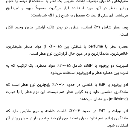
معیارهایی که برای توصیف غِلظت تقریبی یک عطر با استفاده از درصد یا حجم
روغن معطر در آن، مورد استفاده قرار می‌گیرد، معمولاً مبهم و غیر‌دقیق
می‌باشد. فهرستی از عبارات معمول به شرح زیر ارائه شده‌است:
پودر عطر شامل ۳۱٪ اسانس عطری در پودر تالک آرایشی بدون وجود الکل
است.
عصاره عطر یا perfume با غلظتی بین ۱۵–۴۰٪ از مواد معطر غلیظ‌ترین،
خالص‌ترین، ماندگارترین و در عین حال گران‌ترین نوع عطر است.
جستجو
اسپریت دو پرفیوم یا ESdP شامل ۱۵–۳۰٪ مواد معطره، یک ترکیب که به
ندرت بین عصاره عطر و ادوپرفیوم استفاده می‌شود.
ادو پرفیوم یا EdP با غلظتی در حدود ۱۰–۲۰٪ رایج‌ترین نوع عطر است که
ماندگاری مناسبی دارد و به گرانی عطر هم نیست. این نوع عطر را با عبارت
(millésime) نیز نشان می‌دهند.
ادو تویلت یا EdT در حدود ۴–۱۲٪ غلظت داشته و بوی ملایمی دارد که
ماندگاری زیادی هم ندارد و برای تمدید بوی آن باید چندین بار در طول روز از آن
استفاده شود.