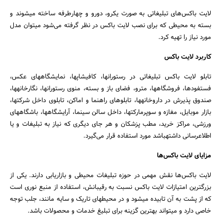
لایت باکس‌های تبلیغاتی به صورت یک‎رو، دو‎رو و چهار‎طرفه ساخته می‎شوند و
بسته به محیطی که برای نصب لایت باکس در نظر گرفته می‌شود می‎توان مدل
جستجو
مورد نیاز را تهیه کرد.
کاربرد لایت باکس
تابلو لایت باکس تبلیغاتی در رستوران‎ها، کافی‎شاپ‎ها، نمایشگاه‎های عکس،
فست‎فودها، فروشگاه‎ها، مترو، فضای باز و بسته، منوی رستوران‎ها، نگارخانه‎ها،
صندوق پذیرش در داروخانه‎ها، تابلو‎های راهنما و اماکن، تابلوی داخل شرکت‎ها،
بازار موبایل، مغازه و سوپرمارکت‎ها، داخل سالن سینما، آرایشگاه‎ها، باشگاه‎های
ورزشی، مراکز خرید، مطب پزشکان و هر جای دیگری که نیاز به تبلیغات و یا
اطلاع‎رسانی داشته‎باشد مورد استفاده قرار می‌گیرد.
مزایای لایت باکس‌ها
لایت باکس‌ها نقش مهمی در حوزه تبلیغات محیطی و بازاریابی دارند. یکی از
بزرگ‎ترین امتیازات لایت باکس نسبت به رقیبانش، استفاده از منبع نوری است
که از پشت به آن تابیده می‎شود و در محیط‎های تاریک و سایه مانند، جلب توجه
خاصی دارد و می‎تواند بهترین گزینه برای تبلیغ خدمات و محصولات باشد.