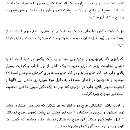
تابلو‎ لایت باکس
از جنس پارچه بک لایت، فلکسی فیس یا طلق‎های بک لایت
هستند. همچنین منبع نور که در پشت تصویر قرار دارد باعث روشن شدن و
وضوح بیشتر آن می‎شود.
مزیت لایت باکس تبلیغاتی نسبت به بنر‎های تبلیغاتی، منبع نوری است که از
پشت تصویر (پوستر) به آن تابیده می‎شود و باعث می‎شود خدمات جذاب‎تر دیده
شود.
تکنولوژی UV به‌روزترین و جدیدترین متد چاپ لایت باکس در دنیا است که با
داشتن مقاومت بهتر در برابر تغییرات رنگ ناشی از نور آفتاب و کیفیت بسیار
بالای چاپ هم فضاهای باز هم در فضاهای بسته برای کارهای تبلیغاتی استفاده
می‎شود و همچنین در فضای مسقف به دلیل نوع نورپردازی داخل این قاب‎ها و
کیفیت بسیار بالای چاپ در مواردی که نیاز به یک دکوراسیون داخلی متفاوت
است نیز می‎توان بهره گرفت.
در لایت باکس تبلیغاتی طرح مورد نظر به هر شکلی که باب میل مشتری باشد
تهیه می‎شود و سپس با استفاده از یک نور مخفی در پشت تصویر، طرح نمایان‎تر
از قبل جلوه‎گری می‎کند. این طرح به شکلی نمایش داده می‎شود که گویی یک
تلویزیون در برابر دیدگان شما روشن شده است.