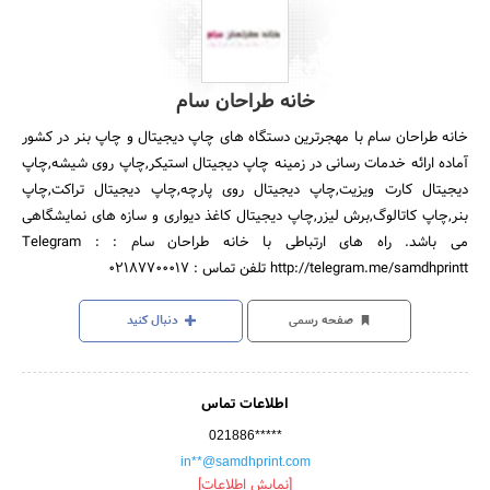
خانه طراحان سام
خانه طراحان سام با مهجرترین دستگاه های چاپ دیجیتال و چاپ بنر در کشور
آماده ارائه خدمات رسانی در زمینه چاپ دیجیتال استیکر,چاپ روی شیشه,چاپ
دیجیتال کارت ویزیت,چاپ دیجیتال روی پارچه,چاپ دیجیتال تراکت,چاپ
بنر,چاپ کاتالوگ,برش لیزر,چاپ دیجیتال کاغذ دیواری و سازه های نمایشگاهی
می باشد. راه های ارتباطی با خانه طراحان سام : Telegram :
http://telegram.me/samdhprintt تلفن تماس : 02187700017
صفحه رسمی
دنبال کنید
اطلاعات تماس
021886*****
in**@samdhprint.com
[نمایش اطلاعات]