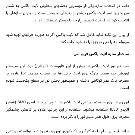
دقت در انتخاب سازه یکی از مهم‎ترین بخش‎های سفارش لایت باکس به شمار
می‎رود زیرا عمر لایت باکس بیشتر از بنرهای تبلیغاتی است و می‎توان سازه‎ای را
انتخاب کرد که قابلیت تعویض پارچه یا پوستر تبلیغاتی را دارد.
از بیان این نکته نباید غافل شد که لایت باکس اگر به صورت حرفه‎ای تهیه شود
می‎تواند به راحتی توجه‎ها را به خود جلب کند.
ساختار سازه لایت باکس فریم لس
سیستم نور لایت باکس‌ها پیش از این فلورسنت (مهتابی) بود، این سیستم
نوردهی یک ضعف بزرگ برای لایت باکس‌ها به حساب می‎آمد. زیرا علاوه بر
مصرف بالا، عمر کوتاهی داشته و همین‎طور پخش نور در سطح یک‌دست نبوده
است.
این روزها برای سیستم نوردهی لایت باکس‌ها از چراغ‎های اس‎ام‎دی SMD (همان
ال‎ای‎دی LED) استفاده می‎شود. استفاده از این چراغ‎ها علاوه بر کاهش چشمگیر
مصرف برق، طول عمر منبع نور را بالاتر برده است.
خانه طراحان سام با به کارگیری تکنیک‎های نوین و به روز دنیا توانسته نوردهی