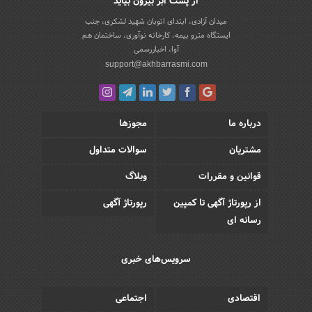
از پشت ابر بیرون بیاید
میدان آزادی، ابتدای اتوبان شهید لشکری، جنب
ایستگاه مترو بیمه، کارخانه نوآوری، ساختمان هم
آوا، اخباررسمی
support@akhbarrasmi.com
درباره ما
مجوزها
مشتریان
سوالات متداول
قوانین و مقررات
وبلاگ
از رپورتاژ آگهی تا کمپین
رپورتاژ آگهی
رسانه ای
سرویس‌های خبری
اقتصادی
اجتماعی