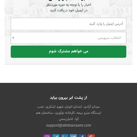
اخبار را با توجه به حوزه موردنظر
در ایمیل خود دریافت کنید
انتخاب سرویس
می خواهم مشترک شوم
از پشت ابر بیرون بیاید
میدان آزادی، ابتدای اتوبان شهید لشکری، جنب
ایستگاه مترو بیمه، کارخانه نوآوری، ساختمان هم
آوا، اخباررسمی
support@akhbarrasmi.com