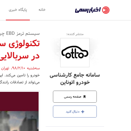
اخبار
خانه
پایگاه خبری
رسمی
-
سیستم ترمز EBD چیست؟
منتشر کننده:
اخبار
تکنولوژی س
تایید
در سربالایی
شده
شرکت‌ها،
سه‌شنبه 98/2/10
،
تهران
سامانه جامع کارشناسی
خودرو را تامین می‌کند. ا
سازمان‌ها
خودرو اتوناین
می‌تواند از تصادفات رانن
و
صفحه رسمی
روابط
عمومی‌ها
دنبال کنید