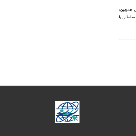
یل همچون:
مطمئنی را