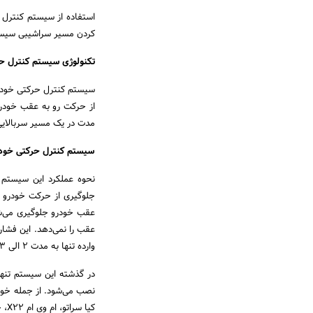
استفاده از سیستم کنترل
کردن مسیر سراشیبی سیستم DAC غیر فعال
تکنولوژی سیستم کنترل حرکتی خ
از حرکت رو به عقب خودرو
مدت در یک مسیر سربالایی
سیستم کنترل حرکتی خودرو GAC چگونه کار می
نحوه عملکرد این سیستم ب
جلوگیری از حرکت خودرو ر
عقب خودرو جلوگیری می‌شود
عقب را نمی‌دهد. این فشار 
وارده تنها به مدت ۲ الی ۳ دقیقه ادامه داشته و پس از طی این مدت غیر فعال می‌شود.
کیا سراتو، ام وی ام X22، چری آریزو۵ ، کیا سورنتو، هیوندای i20، ام جی GS، بسترن B30 و هیوندای سوناتا اشاره کرد.