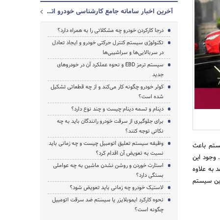
آخرین اخبار سامانه جامع کارشناسی خودرو اتوناین
درجا کارکردن خودرو چه مشکلاتی را به همراه دارد؟
تکنولوژی سیستم کنترل حرکتی خودرو و ایجاد تعادل
در سربالایی‌ها و سراشیبی‌ها
سیستم ترمز EBD و نحوه عملکرد آن در خودروهای
جدید
کولر خودرو چگونه کار می‌کند و از چه قطعاتی تشکیل
شده است؟
دینام و تسمه دینام چیست و چند نوع دارد؟
برای جلوگیری از سرقت خودرو رانندگان باید به چه
جستجو
نکاتی توجه کنند؟
وظیفه سیستم تعلیق اتومبیل چیست و چه زمانی باید
ستم باعث
نسبت به تعویض آن اقدام کرد؟
 وجود این
استارت خوردن و روشن نشدن ماشین به چه عواملی
 به علاوه
بستگی دارد؟
ین سیستم
لاستیک خودرو چه زمانی باید تعویض شود؟
نحوه کارکرد ایموبلایزر یا سیستم ضد سرقت اتومبیل
چگونه است؟