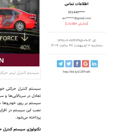
اطلاعات تماس
021440*****
au*******@gmail.com
[نمایش اطلاعات]
کد: 139802093639510903
سه‌شنبه 10 اردیبهشت 98 ساعت 12:07
سیستم کنترل ترمز حرکت
http://bit.ly/2J3Pvdh
سیستم کنترل حرکتی خودر
تعادل در سربالایی‌ها و 
سیستم بر روی خودرو‌ها م
نصب این سیستم در افزای
پرداخته می‌شود.
تکنولوژی سیستم کنترل حرکتی 