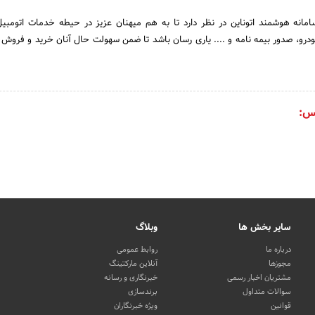
سامانه هوشمند اتوناین در نظر دارد تا به هم میهنان عزیز در حیطه خدمات اتومب
درو، صدور بیمه نامه و .... یاری رسان باشد تا ضمن سهولت حال آنان خرید و فروش 
س:
سایر بخش ها
وبلاگ
درباره ما
روابط عمومی
مجوزها
آنلاین مارکتینگ
مشتریان اخبار رسمی
خبرنگاری و رسانه
سوالات متداول
برندسازی
قوانین
ویژه خبرنگاران