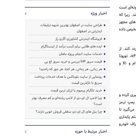
 سیستم به گونه‌ای است
اخبار ویژه
. زیرا که
وهای مجهز
طراحی سایت در اصفهان بهترین شیوه تبلیغات
شخیص داده
اینترنتی در اصفهان
فروشگاه اینترنتی کشاورزی اگری راز
ایده های طلایی برای کسب درآمد از اینستاگرام
د کند. از
خدمات سایت انجام پروژه ماهان
مهم‌ترین خودروهایی که دارای چنین سیستمی هستند، می‌توان به کیا سورنتو، هیوندای ix35، هیوندای ix45، تویوتا
قیمت سرور HP/بررسی و خرید سرور اچ پی
لندکروزر، لکسوس RX350، مرسدس بنز ML، کیا اسپورتیج، هیوندای ix35، هیوندای ix45، ب ‌ام ‌وX3، ب‌ ام ‌و X1 و
هر زبانی، هر زمانی، هر کجا، هر جور که راحتید!
رونمایی از سایت بلوباکس با هدف خدمات پرداخت
سریع با نازلترین قیمت
خرید تلگرام پرمیوم با ارزان ترین قیمت
ری کرده و
چرا لامپ ال ای دی از لامپ رشته‌ای و کم مصرف بهتر
د تا با فعال کردن پمپ ترمز
است؟
ی‌گیرد تا
چرا پنل های ال ای دی سقفی فروش خوبی دارند؟
یر را طی کند. به علاوه این سیستم از دو سامانه ESP (سیستم پایداری
نحراف خودرو
اخبار مرتبط با حوزه