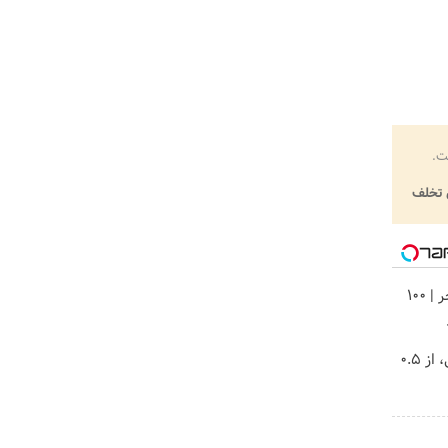
ت.
تخلف
تتر میخوای؟ از آبان‌تتر بخر | 100
خرید شمش پلمپ طلاسی، از ۰.۵