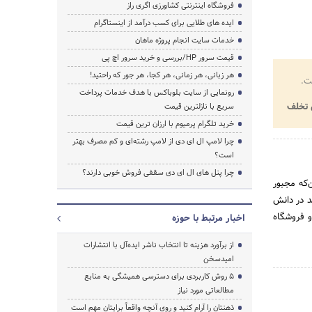
فروشگاه اینترنتی کشاورزی اگری راز
ایده های طلایی برای کسب درآمد از اینستاگرام
خدمات سایت انجام پروژه ماهان
قیمت سرور HP/بررسی و خرید سرور اچ پی
هر زبانی، هر زمانی، هر کجا، هر جور که راحتید!
ت.
رونمایی از سایت بلوباکس با هدف خدمات پرداخت
تخلف
سریع با نازلترین قیمت
خرید تلگرام پرمیوم با ارزان ترین قیمت
چرا لامپ ال ای دی از لامپ رشته‌ای و کم مصرف بهتر
است؟
چرا پنل های ال ای دی سقفی فروش خوبی دارند؟
‌که مجبور
د در دانش
و فروشگاه
اخبار مرتبط با حوزه
از برآورد هزینه تا انتخاب ناشر ایده‌آل با انتشارات
امیدسخن
۵ روش کاربردی برای دسترسی همیشگی به منابع
مطالعاتی مورد نیاز
ذهنتان را آرام کنید و روی آنچه واقعاً برایتان مهم است