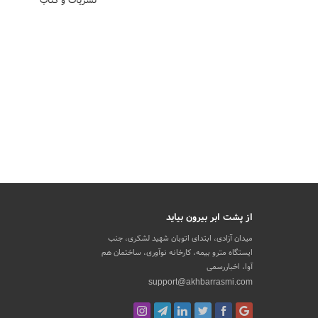
نشریات و کتاب
از پشت ابر بیرون بیاید
میدان آزادی، ابتدای اتوبان شهید لشکری، جنب
ایستگاه مترو بیمه، کارخانه نوآوری، ساختمان هم
آوا، اخباررسمی
support@akhbarrasmi.com