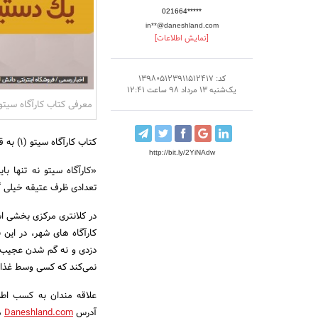
021664*****
in**@daneshland.com
[نمایش اطلاعات]
کد: 139805123911512417
یک‌شنبه 13 مرداد 98 ساعت 12:41
معرفی کتاب کارآگاه سیتو (
کتاب کارآگاه سیتو (۱) به قلم آنتونیو ایتوربه دارای ۴۴ صفحه است که در ادامه خلاصه‌ای از آن آمده است:
http://bit.ly/2YiNAdw
«کارآگاه سیتو نه‌ تنها ب
تعدادی ظرف عتیقه‌ خیلی گ
در کلانتری مرکزی بخشی اس
کارآگاه ‌های شهر، در ای
دزدی و نه گم‌ شدن عجیب و 
نمی‌کند که کسی وسط غذا
علاقه مندان به کسب اط
آدرس
Daneshland.com
م