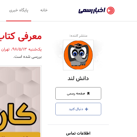
اخبار
خانه
پایگاه خبری
رسمی
-
معرفی کتاب ک
منتشر کننده:
اخبار
یک‌شنبه 98/5/13
،
تهران
تایید
بررسی شده است.
شده
شرکت‌ها،
دانش لند
سازمان‌ها
و
صفحه رسمی
روابط
دنبال کنید
عمومی‌ها
اطلاعات تماس