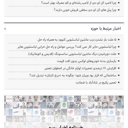
چرا لامپ ال ای دی از لامپ رشته‌ای و کم مصرف بهتر است؟
چرا پنل های ال ای دی سقفی فروش خوبی دارند؟
اخبار مرتبط با حوزه
5 علت باز نشدن درب ماشین لباسشویی کنوود به همراه راه حل
چرا لباسشویی حایر کار نمی کند؟ بررسی عوامل و راه حل خرابی لباسشویی هایر
علت نچرخیدن دیگ ماشین لباسشویی سامسونگ (قدیمی و اتوماتیک)
بازسازی بدنه خودروهای لوکس بدون افت قیمت
افزایش ۱۸ درصدی تعمیرات لوازم خانگی در اصفهان تعمیر
ساختمانی که قرار بود ویران شود؛ چگونه به «برج تایتان» تبدیل شد؟
تعمیر پکیج در شادآباد با ضمانت
خبرنامه اخبار رسمی