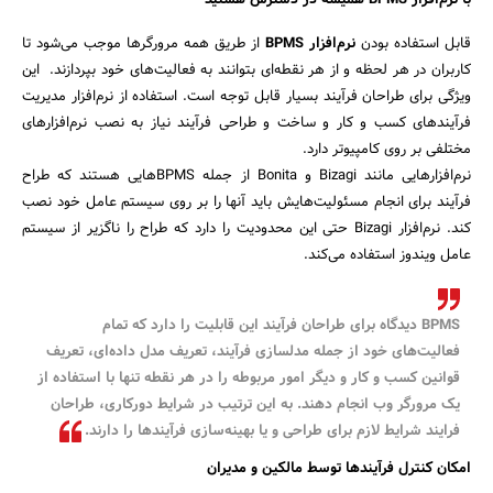
با نرم‌افزار BPMS همیشه در دسترس هستید
قابل استفاده بودن
نرم‌افزار BPMS
از طریق همه مرورگر‌ها موجب می‌شود تا
کاربران در هر لحظه و از هر نقطه‌ای بتوانند به فعالیت‌های خود بپردازند. این
ویژگی برای طراحان فرآیند بسیار قابل توجه است. استفاده از نرم‌افزار مدیریت
جستجو
فرآیندهای کسب و کار و ساخت و طراحی فرآیند نیاز به نصب نرم‌افزارهای
مختلفی بر روی کامپیوتر دارد.
نرم‌افزارهایی مانند Bizagi و Bonita از جمله BPMS‌هایی هستند که طراح
فرآیند برای انجام مسئولیت‌هایش باید آنها را بر روی سیستم عامل خود نصب
کند. نرم‌افزار Bizagi حتی این محدودیت را دارد که طراح را ناگزیر از سیستم
عامل ویندوز استفاده می‌کند.
BPMS دیدگاه برای طراحان فرآیند این قابلیت را دارد که تمام
فعالیت‌های خود از جمله مدلسازی فرآیند، تعریف مدل داده‌ای، تعریف
قوانین کسب و کار و دیگر امور مربوطه را در هر نقطه تنها با استفاده از
یک مرورگر وب انجام دهند. به این ترتیب در شرایط دورکاری، طراحان
فرایند شرایط لازم برای طراحی و یا بهینه‌سازی فرآیندها را دارند.
امکان کنترل فرآیندها توسط مالکین و مدیران