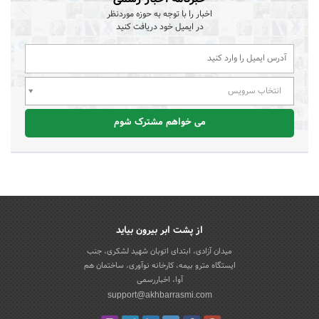
اخبار را با توجه به حوزه موردنظر
در ایمیل خود دریافت کنید
انتخاب سرویس
می خواهم مشترک شوم
از پشت ابر بیرون بیاید
میدان آزادی، ابتدای اتوبان شهید لشکری، جنب
ایستگاه مترو بیمه، کارخانه نوآوری، ساختمان هم
آوا، اخباررسمی
support@akhbarrasmi.com