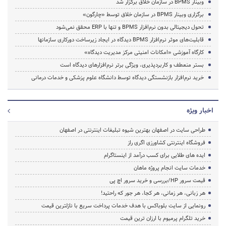
وبینار BPMS در سازمان خلاق برگزار شد
برگزاری وبینار BPMS در سازمان خلاق توسط «چارگون»
تحول دیجیتالی بدون نرم‌افزار BPMS و تنها با ERP محقق نمی‌شود
قابلیت‌های موثر نرم‌افزار BPMS دیدگاه در ایجاد زیرساخت دورکاری سازمانها
کارگاه آموزشی «امکانات امنیتی مرکز مدیریت دیدگاه»
بستر منعطف و کاربردپذیری، ویژگی برتر نرم‌افزارهای دیدگاه‌ است
خرید نرم‌افزار بازنشستگی دیدگاه توسط دانشگاه علوم پزشکی و خدمات درمانی
اخبار ویژه
طراحی سایت در اصفهان بهترین شیوه تبلیغات اینترنتی در اصفهان
فروشگاه اینترنتی کشاورزی اگری راز
ایده های طلایی برای کسب درآمد از اینستاگرام
خدمات سایت انجام پروژه ماهان
قیمت سرور HP/بررسی و خرید سرور اچ پی
هر زبانی، هر زمانی، هر کجا، هر جور که راحتید!
رونمایی از سایت بلوباکس با هدف خدمات پرداخت سریع با نازلترین قیمت
خرید تلگرام پرمیوم با ارزان ترین قیمت