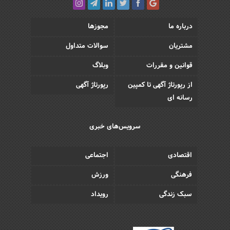
درباره ما
مجوزها
مشتریان
سوالات متداول
قوانین و مقررات
وبلاگ
از رپورتاژ آگهی تا کمپین
رپورتاژ آگهی
رسانه ای
سرویس‌های خبری
اقتصادی
اجتماعی
فرهنگی
ورزش
سبک زندگی
رویداد