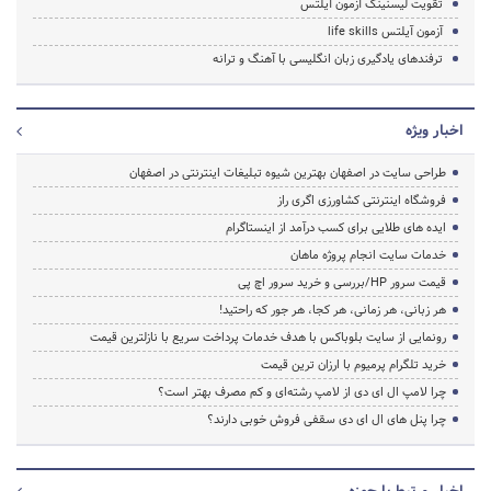
تقویت لیسنینگ آزمون آیلتس
آزمون آیلتس life skills
ترفندهای یادگیری زبان انگلیسی با آهنگ و ترانه
اخبار ویژه
طراحی سایت در اصفهان بهترین شیوه تبلیغات اینترنتی در اصفهان
فروشگاه اینترنتی کشاورزی اگری راز
ایده های طلایی برای کسب درآمد از اینستاگرام
خدمات سایت انجام پروژه ماهان
قیمت سرور HP/بررسی و خرید سرور اچ پی
هر زبانی، هر زمانی، هر کجا، هر جور که راحتید!
رونمایی از سایت بلوباکس با هدف خدمات پرداخت سریع با نازلترین قیمت
خرید تلگرام پرمیوم با ارزان ترین قیمت
چرا لامپ ال ای دی از لامپ رشته‌ای و کم مصرف بهتر است؟
چرا پنل های ال ای دی سقفی فروش خوبی دارند؟