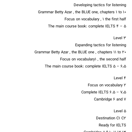
Developing tactics for listening
Grammar Betty Azar , the BLUE one, chapters 1 to 10
Focus on vocabulary , 1 the first half
The main course book: complete IELTS 4 – ۵
Level 3
Expanding tactics for listening
Grammar Betty Azar , the BLUE one , chapters 11 to 20
Focus on vocabulary1 , the second half
The main course book: complete IELTS 5 – ۶٫۵
Level 4
Focus on vocabulary 2
Complete IELTS 6.5 – ۷٫۵
Cambridge 6 and 7
جستجو
Level 5
Destination C1 C2
Ready for IELTS